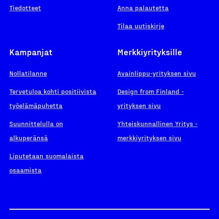
Tiedotteet
Anna palautetta
Tilaa uutiskirje
Kampanjat
Merkkiyrityksille
Nollatilanne
Avainlippu-yrityksen sivu
Tervetuloa kohti positiivista
Design from Finland -
työelämäpuhetta
yrityksen sivu
Suunnittelulla on
Yhteiskunnallinen Yritys -
alkuperänsä
merkkiyrityksen sivu
Liputetaan suomalaista
osaamista