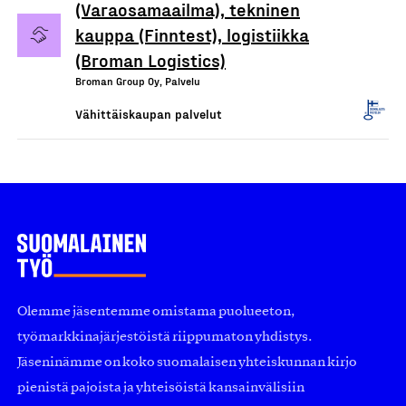
(Varaosamaailma), tekninen
kauppa (Finntest), logistiikka
(Broman Logistics)
Broman Group Oy, Palvelu
Vähittäiskaupan palvelut
Olemme jäsentemme omistama puolueeton,
työmarkkinajärjestöistä riippumaton yhdistys.
Jäseninämme on koko suomalaisen yhteiskunnan kirjo
pienistä pajoista ja yhteisöistä kansainvälisiin