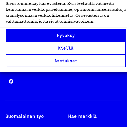
Sivustomme käyttää evästeitä. Evästeet auttavat meitä
Avainlippu
kehittämään verkkopalveluamme, optimoimaan sen sisältöjä
ja analysoimaan verkkoliikennettä. Osa evästeistä on
välttämättömiä, jotta sivut toimisivat oikein.
Hyväksy
Design From Finland
Kiellä
Asetukset
Yhteiskunnallinen Yritys -merkki
Suomalainen työ
Hae merkkiä