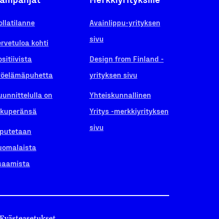
ollatilanne
Avainlippu-yrityksen
sivu
ervetuloa kohti
ositiivista
Design from Finland -
yöelämäpuhetta
yrityksen sivu
uunnittelulla on
Yhteiskunnallinen
lkuperänsä
Yritys -merkkiyrityksen
sivu
iputetaan
uomalaista
saamista
Evästeasetukset