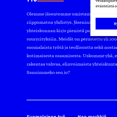
verkkopalve
evästeistä o
Olemme jäsentemme omistama puolueeton, 
riippumaton yhdistys. Jäseninämme on ko
H
yhteiskunnan kirjo pienistä pajoista ja yhte
suuryrityksiin. Meidät on perustettu yli 10
suomalaista työtä ja teollisuutta sekä nost
kotimaisesta osaamisesta. Uskomme yhä, ett
rakentaa vahvaa, elinvoimaista yhteiskunt
Sanoimmeko sen jo?
Suomalainen työ
Hae merkkiä