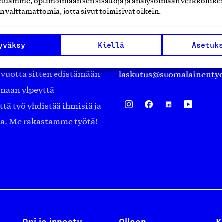
luamme, optimoimaan sen sisältöjä ja analysoimaan verkkoliike
Eteläranta 14,
n välttämättömiä, jotta sivut toimisivat oikein.
työmarkkinajärjestöistä
00130 Helsinki
ko suomalaisen
Finland
yväksy
Kiellä
Asetuk
asiakaspalvelu@suomalai
isöistä kansainvälisiin
laskutus@suomalainentyo
0 vuotta sitten edistämään
amaan ylpeyttä
ä työ yhdistää ihmisiä ja
aa. Me rakastamme työtä!
Opi ja innostu
Ollaan
K