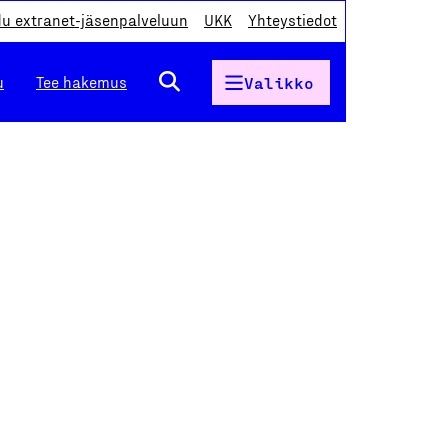
du extranet-jäsenpalveluun
UKK
Yhteystiedot
u
Tee hakemus
Valikko