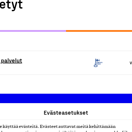
etyt
 palvelut
V
Evästeasetukset
Suomalainen työ ry
käyttää evästeitä. Evästeet auttavat meitä kehittämään