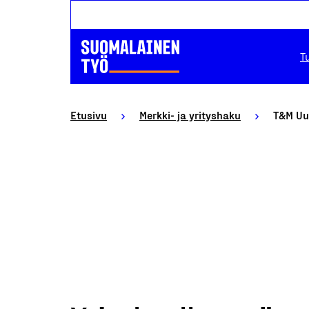
T
Etusivu
Merkki- ja yrityshaku
T&M Uu