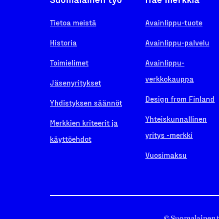
Tietoa meistä
Avainlippu-tuote
Historia
Avainlippu-palvelu
Toimielimet
Avainlippu-
verkkokauppa
Jäsenyritykset
Design from Finland
Yhdistyksen säännöt
Yhteiskunnallinen
Merkkien kriteerit ja
yritys -merkki
käyttöehdot
Vuosimaksu
© Suomalainen 