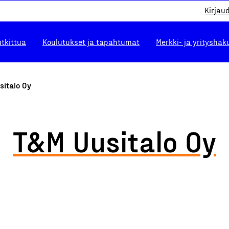
Kirjau
utkittua
Koulutukset ja tapahtumat
Merkki- ja yrityshak
sitalo Oy
T&M Uusitalo Oy