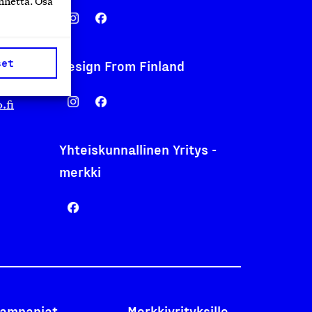
nnettä. Osa
set
Design From Finland
nentyo.fi
.fi
Yhteiskunnallinen Yritys -
merkki
ampanjat
Merkkiyrityksille