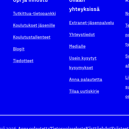
yhteyksissä
Tutkittua-tietopankki
N
Extranet-jäsenpalvelu
Koulutukset jäsenille
T
Yhteystiedot
p
Koulutustallenteet
t
Medialle
Blogit
S
Usein kysytyt
Tiedotteet
a
kysymykset
L
Anna palautetta
s
Tilaa uutiskirje
o
työ 2026.
Anna palautetta
Tietosuojaseloste
Käyttöehdot
Evästeet