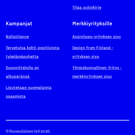
Tilaa uutiskirje
Kampanjat
Merkkiyrityksille
Nollatilanne
Avainlippu-yrityksen sivu
Tervetuloa kohti positiivista
Design from Finland -
työelämäpuhetta
yrityksen sivu
Suunnittelulla on
Yhteiskunnallinen Yritys -
alkuperänsä
merkkiyrityksen sivu
Liputetaan suomalaista
osaamista
© Suomalainen työ 2026.