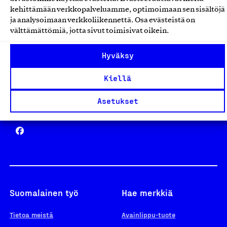
Avainlippu
kehittämään verkkopalveluamme, optimoimaan sen sisältöjä
ja analysoimaan verkkoliikennettä. Osa evästeistä on
välttämättömiä, jotta sivut toimisivat oikein.
Design From Finland
Hyväksy
Kiellä
Asetukset
Yhteiskunnallinen Yritys -merkki
Suomalainen työ
Hae merkkiä
Tietoa meistä
Avainlippu-tuote