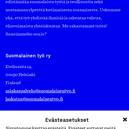
edistämään suomalaista työtä ja teollisuutta sekä
nostamaan ylpeyttä kotimaisesta osaamisesta. Uskomme
yhä, että työ yhdistää ihmisiä ja rakentaa vahvaa,
elinvoimaista yhteiskuntaa. Me rakastamme työtä!
Sanoimmeko sen jo?
Suomalainen työ ry
Eteläranta 14,
00130 Helsinki
Finland
asiakaspalvelu@suomalainentyo.fi
laskutus@suomalainentyo.fi
Evästeasetukset
Sivustomme käyttää evästeitä. Evästeet auttavat meitä