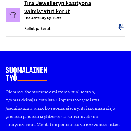
Tira Jewelleryn käsityönä
valmistetut korut
Tira Jewellery Oy, Tuote
Kellot ja korut
Olemme jäsentemme omistama puolueeton,
työmarkkinajärjestöistä riippumaton yhdistys.
Jäseninämme on koko suomalaisen yhteiskunnan kirjo
pienistä pajoista ja yhteisöistä kansainvälisiin
suuryrityksiin. Meidät on perustettu yli 100 vuotta sitten