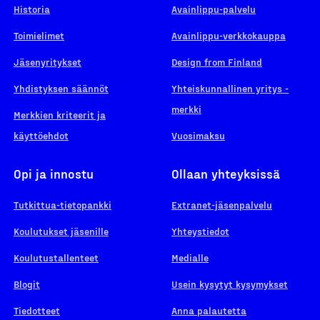
Historia
Avainlippu-palvelu
Toimielimet
Avainlippu-verkkokauppa
Jäsenyritykset
Design from Finland
Yhdistyksen säännöt
Yhteiskunnallinen yritys -
merkki
Merkkien kriteerit ja
käyttöehdot
Vuosimaksu
Opi ja innostu
Ollaan yhteyksissä
Tutkittua-tietopankki
Extranet-jäsenpalvelu
Koulutukset jäsenille
Yhteystiedot
Koulutustallenteet
Medialle
Blogit
Usein kysytyt kysymykset
Tiedotteet
Anna palautetta