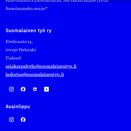
elinvoimaista yhteiskuntaa. Me rakastamme työtä!
Sanoimmeko sen jo?
Suomalainen työ ry
Eteläranta 14,
00130 Helsinki
Finland
asiakaspalvelu@suomalainentyo.fi
laskutus@suomalainentyo.fi
Avainlippu