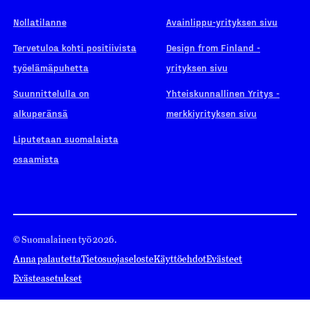
Nollatilanne
Avainlippu-yrityksen sivu
Tervetuloa kohti positiivista
Design from Finland -
työelämäpuhetta
yrityksen sivu
Suunnittelulla on
Yhteiskunnallinen Yritys -
alkuperänsä
merkkiyrityksen sivu
Liputetaan suomalaista
osaamista
© Suomalainen työ 2026.
Anna palautetta
Tietosuojaseloste
Käyttöehdot
Evästeet
Evästeasetukset