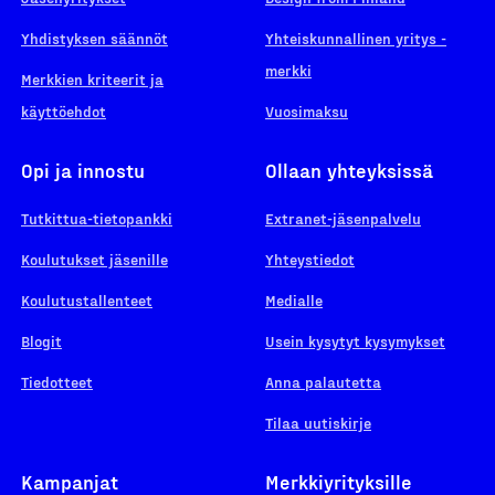
Yhdistyksen säännöt
Yhteiskunnallinen yritys -
merkki
Merkkien kriteerit ja
käyttöehdot
Vuosimaksu
Opi ja innostu
Ollaan yhteyksissä
Tutkittua-tietopankki
Extranet-jäsenpalvelu
Koulutukset jäsenille
Yhteystiedot
Koulutustallenteet
Medialle
Blogit
Usein kysytyt kysymykset
Tiedotteet
Anna palautetta
Tilaa uutiskirje
Kampanjat
Merkkiyrityksille