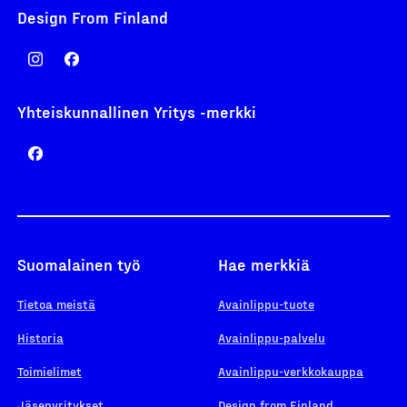
Design From Finland
Yhteiskunnallinen Yritys -merkki
Suomalainen työ
Hae merkkiä
Tietoa meistä
Avainlippu-tuote
Historia
Avainlippu-palvelu
Toimielimet
Avainlippu-verkkokauppa
Jäsenyritykset
Design from Finland