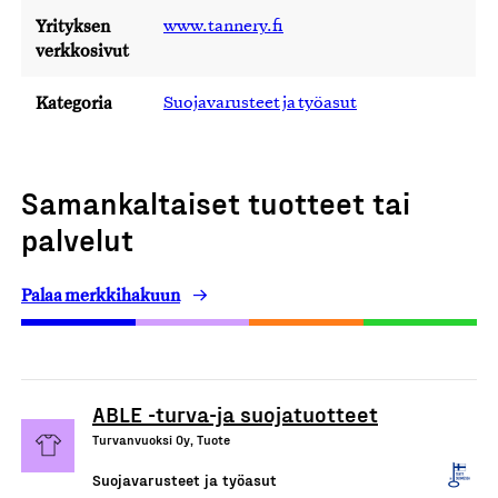
Yrityksen
www.tannery.fi
verkkosivut
Kategoria
Suojavarusteet ja työasut
Samankaltaiset tuotteet tai
palvelut
Palaa merkkihakuun
ABLE -turva-ja suojatuotteet
Turvanvuoksi Oy, Tuote
Suojavarusteet ja työasut