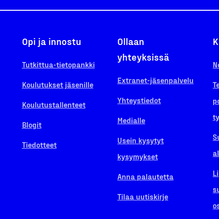
Opi ja innostu
Ollaan
K
yhteyksissä
Tutkittua-tietopankki
N
Extranet-jäsenpalvelu
Koulutukset jäsenille
T
Yhteystiedot
p
Koulutustallenteet
t
Medialle
Blogit
S
Usein kysytyt
Tiedotteet
a
kysymykset
L
Anna palautetta
s
Tilaa uutiskirje
o