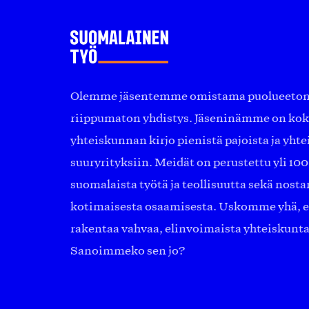
Olemme jäsentemme omistama puolueeton, 
riippumaton yhdistys. Jäseninämme on ko
yhteiskunnan kirjo pienistä pajoista ja yhte
suuryrityksiin. Meidät on perustettu yli 10
suomalaista työtä ja teollisuutta sekä nost
kotimaisesta osaamisesta. Uskomme yhä, ett
rakentaa vahvaa, elinvoimaista yhteiskunt
Sanoimmeko sen jo?