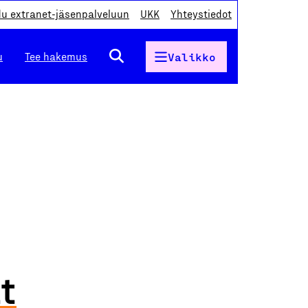
du extranet-jäsenpalveluun
UKK
Yhteystiedot
u
Tee hakemus
Valikko
at