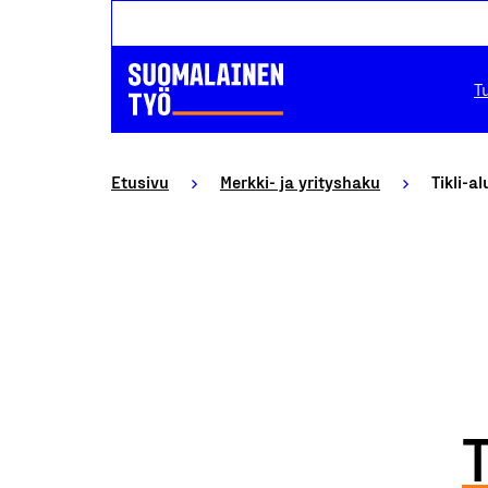
T
Etusivu
Merkki- ja yrityshaku
Tikli-a
T