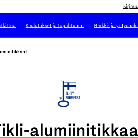
Kirjau
utkittua
Koulutukset ja tapahtumat
Merkki- ja yrityshak
lumiinitikkaat
ikli-alumiinitikka