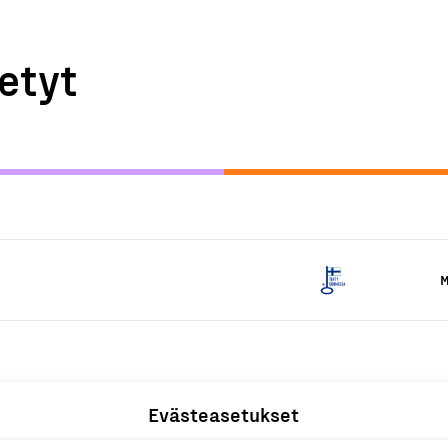
etyt
M
Evästeasetukset