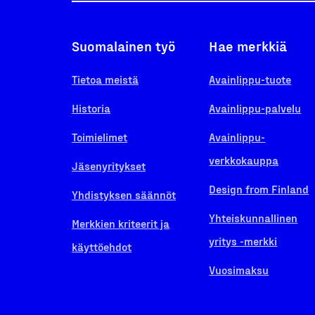
Suomalainen työ
Hae merkkiä
Tietoa meistä
Avainlippu-tuote
Historia
Avainlippu-palvelu
Toimielimet
Avainlippu-
verkkokauppa
Jäsenyritykset
Design from Finland
Yhdistyksen säännöt
Yhteiskunnallinen
Merkkien kriteerit ja
yritys -merkki
käyttöehdot
Vuosimaksu