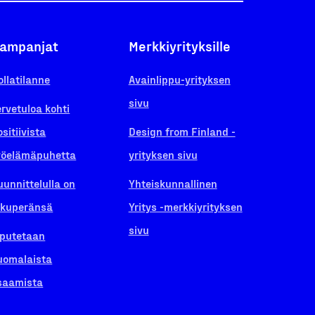
ampanjat
Merkkiyrityksille
ollatilanne
Avainlippu-yrityksen
sivu
ervetuloa kohti
ositiivista
Design from Finland -
yöelämäpuhetta
yrityksen sivu
uunnittelulla on
Yhteiskunnallinen
lkuperänsä
Yritys -merkkiyrityksen
sivu
iputetaan
uomalaista
saamista