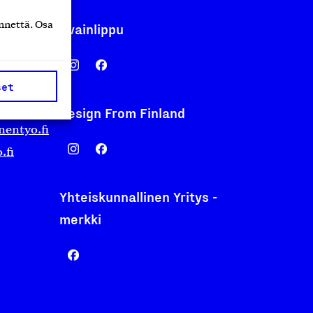
nnettä. Osa
Avainlippu
set
Design From Finland
nentyo.fi
.fi
Yhteiskunnallinen Yritys -
merkki