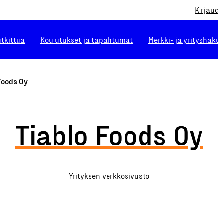
Kirjau
utkittua
Koulutukset ja tapahtumat
Merkki- ja yrityshak
Foods Oy
Tiablo Foods Oy
Yrityksen verkkosivusto