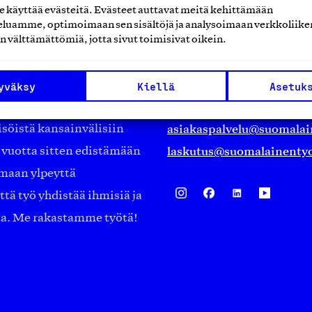
käyttää evästeitä. Evästeet auttavat meitä kehittämään
luamme, optimoimaan sen sisältöjä ja analysoimaan verkkoliike
Suomalainen työ ry
n välttämättömiä, jotta sivut toimisivat oikein.
Eteläranta 14,
työmarkkinajärjestöistä
00130 Helsinki
yväksy
Kiellä
Asetuk
ko suomalaisen
Finland
asiakaspalvelu@suomalai
isöistä kansainvälisiin
laskutus@suomalainentyo
0 vuotta sitten edistämään
amaan ylpeyttä
ä työ yhdistää ihmisiä ja
aa. Me rakastamme työtä!