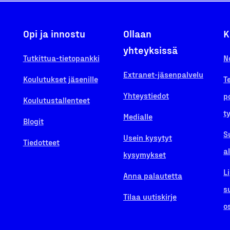
Opi ja innostu
Ollaan
K
yhteyksissä
Tutkittua-tietopankki
N
Extranet-jäsenpalvelu
Koulutukset jäsenille
T
Yhteystiedot
p
Koulutustallenteet
t
Medialle
Blogit
S
Usein kysytyt
Tiedotteet
a
kysymykset
L
Anna palautetta
s
Tilaa uutiskirje
o