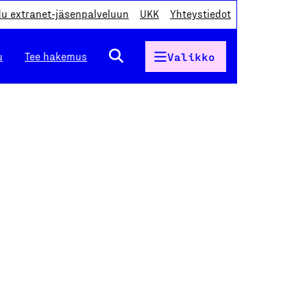
du extranet-jäsenpalveluun
UKK
Yhteystiedot
u
Tee hakemus
Valikko