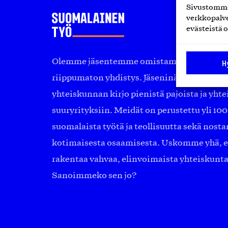
Sivustomme 
verkkopalve
evästeistä o
Olemme jäsentemme omistama puolueeton, 
H
riippumaton yhdistys. Jäseninämme on ko
yhteiskunnan kirjo pienistä pajoista ja yhte
suuryrityksiin. Meidät on perustettu yli 10
suomalaista työtä ja teollisuutta sekä nost
kotimaisesta osaamisesta. Uskomme yhä, ett
rakentaa vahvaa, elinvoimaista yhteiskunt
Sanoimmeko sen jo?