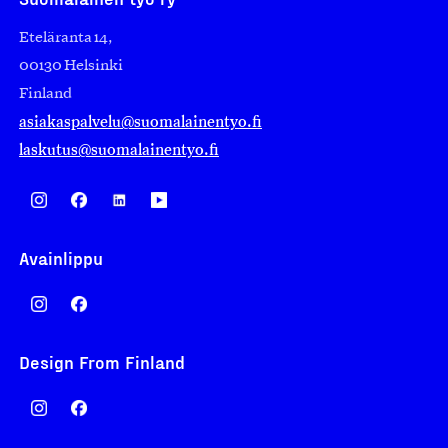
Eteläranta 14,
00130 Helsinki
Finland
asiakaspalvelu@suomalainentyo.fi
laskutus@suomalainentyo.fi
Avainlippu
Design From Finland