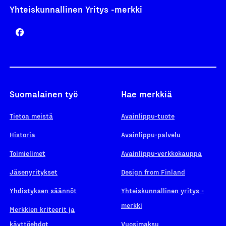
Yhteiskunnallinen Yritys -merkki
Suomalainen työ
Hae merkkiä
Tietoa meistä
Avainlippu-tuote
Historia
Avainlippu-palvelu
Toimielimet
Avainlippu-verkkokauppa
Jäsenyritykset
Design from Finland
Yhdistyksen säännöt
Yhteiskunnallinen yritys -
merkki
Merkkien kriteerit ja
käyttöehdot
Vuosimaksu