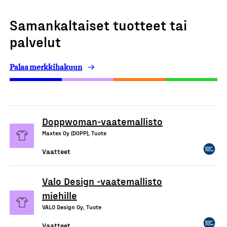
Samankaltaiset tuotteet tai
palvelut
Palaa merkkihakuun
Doppwoman-vaatemallisto
Maxtex Oy (DOPP), Tuote
Vaatteet
Valo Design -vaatemallisto
miehille
VALO Design Oy, Tuote
Vaatteet