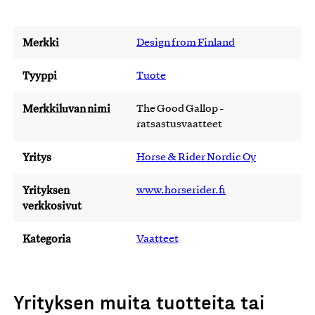
Merkki
Design from Finland
Tyyppi
Tuote
Merkkiluvan nimi
The Good Gallop -
ratsastusvaatteet
Yritys
Horse & Rider Nordic Oy
Yrityksen
www.horserider.fi
verkkosivut
Kategoria
Vaatteet
Yrityksen muita tuotteita tai