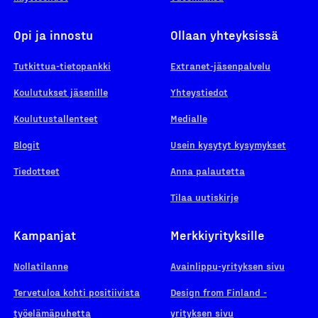
Opi ja innostu
Ollaan yhteyksissä
Tutkittua-tietopankki
Extranet-jäsenpalvelu
Koulutukset jäsenille
Yhteystiedot
Koulutustallenteet
Medialle
Blogit
Usein kysytyt kysymykset
Tiedotteet
Anna palautetta
Tilaa uutiskirje
Kampanjat
Merkkiyrityksille
Nollatilanne
Avainlippu-yrityksen sivu
Tervetuloa kohti positiivista
Design from Finland -
työelämäpuhetta
yrityksen sivu