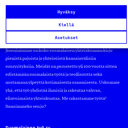
Hyväksy
Kiellä
Olemme jäsentemme omistama puolueeton,
Asetukset
työmarkkinajärjestöistä riippumaton yhdistys.
Jäseninämme on koko suomalaisen yhteiskunnan kirjo
pienistä pajoista ja yhteisöistä kansainvälisiin
suuryrityksiin. Meidät on perustettu yli 100 vuotta sitten
edistämään suomalaista työtä ja teollisuutta sekä
nostamaan ylpeyttä kotimaisesta osaamisesta. Uskomme
yhä, että työ yhdistää ihmisiä ja rakentaa vahvaa,
elinvoimaista yhteiskuntaa. Me rakastamme työtä!
Sanoimmeko sen jo?
Suomalainen työ ry