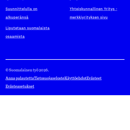
Suunnittelulla on
Yhteiskunnallinen Yritys -
alkuperänsä
merkkiyrityksen sivu
Liputetaan suomalaista
osaamista
© Suomalainen työ 2026.
Anna palautetta
Tietosuojaseloste
Käyttöehdot
Evästeet
Evästeasetukset