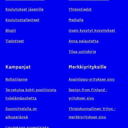
Koulutukset jäsenille
Yhteystiedot
Koulutustallenteet
Medialle
Blogit
Usein kysytyt kysymykset
Tiedotteet
Anna palautetta
Tilaa uutiskirje
Kampanjat
Merkkiyrityksille
Nollatilanne
Avainlippu-yrityksen sivu
Tervetuloa kohti positiivista
Design from Finland -
työelämäpuhetta
yrityksen sivu
Suunnittelulla on
Yhteiskunnallinen Yritys -
alkuperänsä
merkkiyrityksen sivu
Liputetaan suomalaista