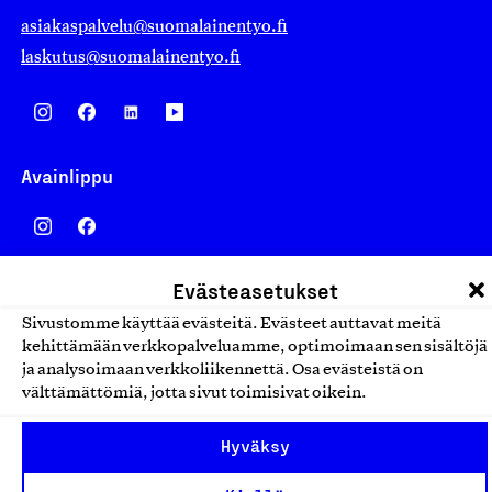
asiakaspalvelu@suomalainentyo.fi
laskutus@suomalainentyo.fi
Avainlippu
Evästeasetukset
Design From Finland
Sivustomme käyttää evästeitä. Evästeet auttavat meitä
kehittämään verkkopalveluamme, optimoimaan sen sisältöjä
ja analysoimaan verkkoliikennettä. Osa evästeistä on
välttämättömiä, jotta sivut toimisivat oikein.
Yhteiskunnallinen Yritys -merkki
Hyväksy