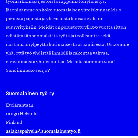
työmarkkinajärjestöistä riippumaton yhdistys.
Jäseninämme on koko suomalaisen yhteiskunnan kirjo
pienistä pajoista ja yhteisöistä kansainvälisiin
suuryrityksiin. Meidät on perustettu yli 100 vuotta sitten
edistämään suomalaista työtä ja teollisuutta sekä
nostamaan ylpeyttä kotimaisesta osaamisesta. Uskomme
yhä, että työ yhdistää ihmisiä ja rakentaa vahvaa,
elinvoimaista yhteiskuntaa. Me rakastamme työtä!
Sanoimmeko sen jo?
Suomalainen työ ry
Eteläranta 14,
00130 Helsinki
Finland
asiakaspalvelu@suomalainentyo.fi