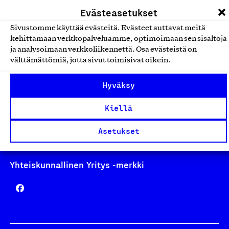
laskutus@suomalainentyo.fi
Evästeasetukset
Sivustomme käyttää evästeitä. Evästeet auttavat meitä
kehittämään verkkopalveluamme, optimoimaan sen sisältöjä
ja analysoimaan verkkoliikennettä. Osa evästeistä on
Avainlippu
välttämättömiä, jotta sivut toimisivat oikein.
Hyväksy
Kiellä
Design From Finland
Asetukset
Yhteiskunnallinen Yritys -merkki