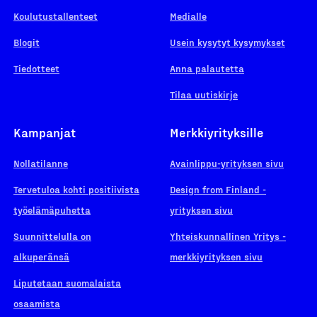
Koulutustallenteet
Medialle
Blogit
Usein kysytyt kysymykset
Tiedotteet
Anna palautetta
Tilaa uutiskirje
Kampanjat
Merkkiyrityksille
Nollatilanne
Avainlippu-yrityksen sivu
Tervetuloa kohti positiivista
Design from Finland -
työelämäpuhetta
yrityksen sivu
Suunnittelulla on
Yhteiskunnallinen Yritys -
alkuperänsä
merkkiyrityksen sivu
Liputetaan suomalaista
osaamista