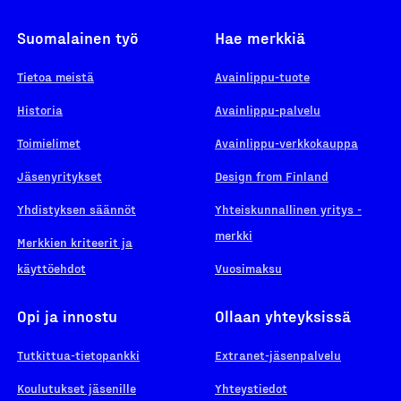
Suomalainen työ
Hae merkkiä
Tietoa meistä
Avainlippu-tuote
Historia
Avainlippu-palvelu
Toimielimet
Avainlippu-verkkokauppa
Jäsenyritykset
Design from Finland
Yhdistyksen säännöt
Yhteiskunnallinen yritys -
merkki
Merkkien kriteerit ja
käyttöehdot
Vuosimaksu
Opi ja innostu
Ollaan yhteyksissä
Tutkittua-tietopankki
Extranet-jäsenpalvelu
Koulutukset jäsenille
Yhteystiedot