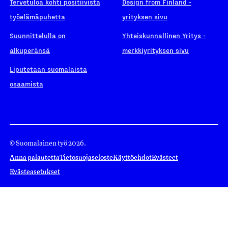
Tervetuloa kohti positiivista
Design from Finland -
työelämäpuhetta
yrityksen sivu
Suunnittelulla on
Yhteiskunnallinen Yritys -
alkuperänsä
merkkiyrityksen sivu
Liputetaan suomalaista
osaamista
© Suomalainen työ 2026.
Anna palautetta
Tietosuojaseloste
Käyttöehdot
Evästeet
Evästeasetukset