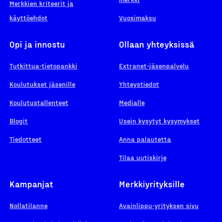
Merkkien kriteerit ja
käyttöehdot
Vuosimaksu
Opi ja innostu
Ollaan yhteyksissä
Tutkittua-tietopankki
Extranet-jäsenpalvelu
Koulutukset jäsenille
Yhteystiedot
Koulutustallenteet
Medialle
Blogit
Usein kysytyt kysymykset
Tiedotteet
Anna palautetta
Tilaa uutiskirje
Kampanjat
Merkkiyrityksille
Nollatilanne
Avainlippu-yrityksen sivu