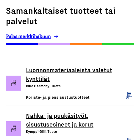
Samankaltaiset tuotteet tai
palvelut
Palaa merkkihakuun
Luonnonmateriaaleista valetut
kynttilät
Blue Harmony, Tuote
Koriste- ja piensisustustuotteet
Nahka- ja puukäsityöt,
sisustusesineet ja korut
Kymppi-Diili, Tuote