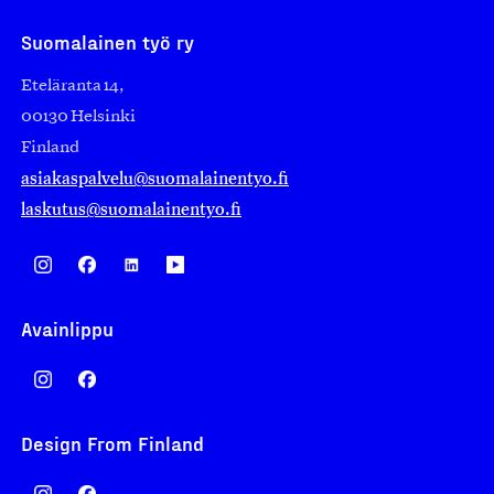
Suomalainen työ ry
Eteläranta 14,
00130 Helsinki
Finland
asiakaspalvelu@suomalainentyo.fi
laskutus@suomalainentyo.fi
Avainlippu
Design From Finland