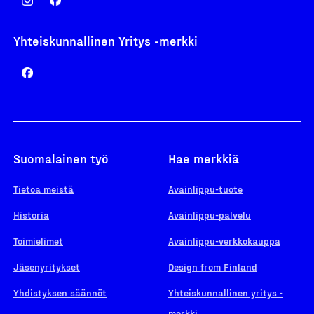
Yhteiskunnallinen Yritys -merkki
Suomalainen työ
Hae merkkiä
Tietoa meistä
Avainlippu-tuote
Historia
Avainlippu-palvelu
Toimielimet
Avainlippu-verkkokauppa
Jäsenyritykset
Design from Finland
Yhdistyksen säännöt
Yhteiskunnallinen yritys -
merkki