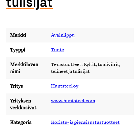
tulisijat
Merkki
Avainlippu
Tyyppi
Tuote
Merkkiluvan
Terästuotteet: Kyltit, tuuliviirit,
nimi
telineet ja tulisijat
Yritys
Huntsteel oy
Yrityksen
www.huntsteel.com
verkkosivut
Kategoria
Koriste- ja piensisustustuotteet