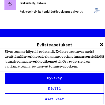
Eilakaisla Oy, Palvelu
Rekrytointi- ja henkilöstövuokrauspalvelut
Evästeasetukset
Sivustomme käyttää evästeitä. Evästeet auttavat meitä
kehittämään verkkopalveluamme, optimoimaan sen sisältöjä
ja analysoimaan verkkoliikennettä. Osa evästeistä on
Olemme jäsentemme omistama puolueeton,
välttämättömiä, jotta sivut toimisivat oikein.
työmarkkinajärjestöistä riippumaton yhdistys.
Jäseninämme on koko suomalaisen yhteiskunnan kirjo
Hyväksy
pienistä pajoista ja yhteisöistä kansainvälisiin
Kiellä
suuryrityksiin. Meidät on perustettu yli 100 vuotta sitten
edistämään suomalaista työtä ja teollisuutta sekä
Asetukset
nostamaan ylpeyttä kotimaisesta osaamisesta. Uskomme