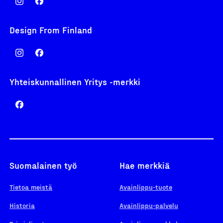
Design From Finland
Yhteiskunnallinen Yritys -merkki
Suomalainen työ
Hae merkkiä
Tietoa meistä
Avainlippu-tuote
Historia
Avainlippu-palvelu