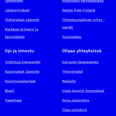
Toimielimet
Avainlippu-verkkokauppa
Jäsenyritykset
Design from Finland
Yhdistyksen säännöt
Yhteiskunnallinen yritys -
merkki
Merkkien kriteerit ja
käyttöehdot
Vuosimaksu
Opi ja innostu
Ollaan yhteyksissä
Tutkittua-tietopankki
Extranet-jäsenpalvelu
Koulutukset jäsenille
Yhteystiedot
Koulutustallenteet
Medialle
Blogit
Usein kysytyt kysymykset
Tiedotteet
Anna palautetta
Tilaa uutiskirje