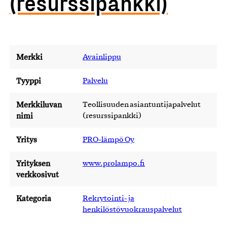
(resurssipankki)
Merkki
Avainlippu
Tyyppi
Palvelu
Merkkiluvan
Teollisuuden asiantuntijapalvelut
nimi
(resurssipankki)
Yritys
PRO-lämpö Oy
Yrityksen
www.prolampo.fi
verkkosivut
Kategoria
Rekrytointi- ja
henkilöstövuokrauspalvelut