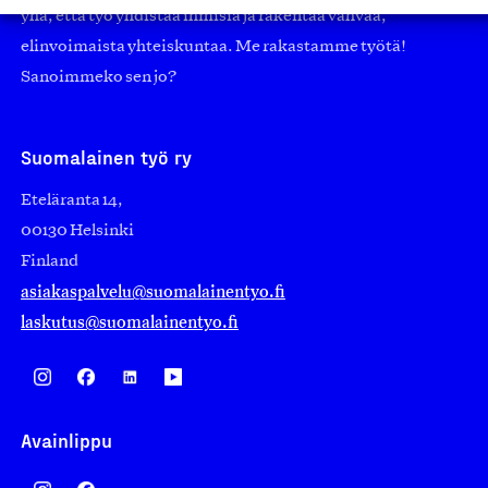
yhä, että työ yhdistää ihmisiä ja rakentaa vahvaa,
elinvoimaista yhteiskuntaa. Me rakastamme työtä!
Sanoimmeko sen jo?
Suomalainen työ ry
Eteläranta 14,
00130 Helsinki
Finland
asiakaspalvelu@suomalainentyo.fi
laskutus@suomalainentyo.fi
Avainlippu