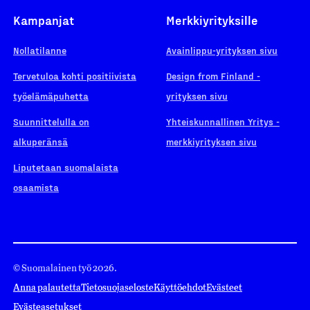
Kampanjat
Merkkiyrityksille
Nollatilanne
Avainlippu-yrityksen sivu
Tervetuloa kohti positiivista
Design from Finland -
työelämäpuhetta
yrityksen sivu
Suunnittelulla on
Yhteiskunnallinen Yritys -
alkuperänsä
merkkiyrityksen sivu
Liputetaan suomalaista
osaamista
© Suomalainen työ 2026.
Anna palautetta
Tietosuojaseloste
Käyttöehdot
Evästeet
Evästeasetukset