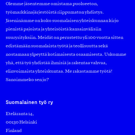
Olemme jäsentemme omistama puolueeton,
työmarkkinajärjestöistä riippumaton yhdistys.
Jäseninämme on koko suomalaisen yhteiskunnan kirjo
pienistä pajoista ja yhteisöistä kansainvälisiin
suuryrityksiin. Meidät on perustettu yli 100 vuotta sitten
edistämään suomalaista työtä ja teollisuutta sekä
nostamaan ylpeyttä kotimaisesta osaamisesta. Uskomme
yhä, että työ yhdistää ihmisiä ja rakentaa vahvaa,
elinvoimaista yhteiskuntaa. Me rakastamme työtä!
Sanoimmeko sen jo?
Suomalainen työ ry
Eteläranta 14,
00130 Helsinki
Finland