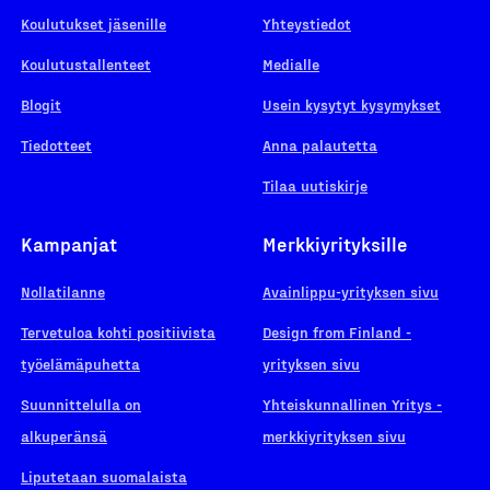
Koulutukset jäsenille
Yhteystiedot
Koulutustallenteet
Medialle
Blogit
Usein kysytyt kysymykset
Tiedotteet
Anna palautetta
Tilaa uutiskirje
Kampanjat
Merkkiyrityksille
Nollatilanne
Avainlippu-yrityksen sivu
Tervetuloa kohti positiivista
Design from Finland -
työelämäpuhetta
yrityksen sivu
Suunnittelulla on
Yhteiskunnallinen Yritys -
alkuperänsä
merkkiyrityksen sivu
Liputetaan suomalaista