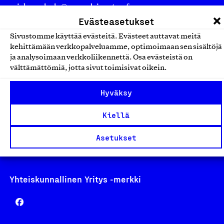
asiakaspalvelu@suomalainentyo.fi
Evästeasetukset
laskutus@suomalainentyo.fi
Sivustomme käyttää evästeitä. Evästeet auttavat meitä
kehittämään verkkopalveluamme, optimoimaan sen sisältöjä
ja analysoimaan verkkoliikennettä. Osa evästeistä on
välttämättömiä, jotta sivut toimisivat oikein.
Avainlippu
Hyväksy
Kiellä
Design From Finland
Asetukset
Yhteiskunnallinen Yritys -merkki