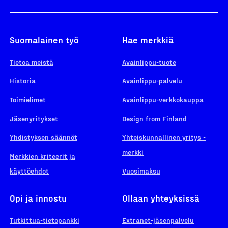
Suomalainen työ
Hae merkkiä
Tietoa meistä
Avainlippu-tuote
Historia
Avainlippu-palvelu
Toimielimet
Avainlippu-verkkokauppa
Jäsenyritykset
Design from Finland
Yhdistyksen säännöt
Yhteiskunnallinen yritys -
merkki
Merkkien kriteerit ja
käyttöehdot
Vuosimaksu
Opi ja innostu
Ollaan yhteyksissä
Tutkittua-tietopankki
Extranet-jäsenpalvelu