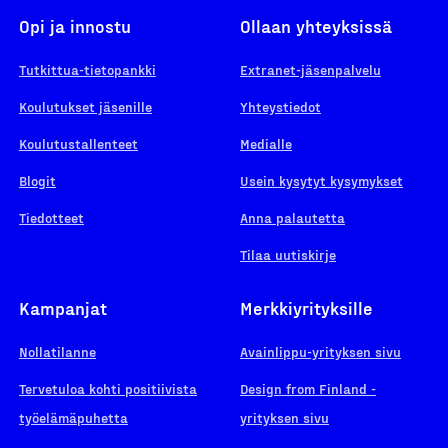
Opi ja innostu
Ollaan yhteyksissä
Tutkittua-tietopankki
Extranet-jäsenpalvelu
Koulutukset jäsenille
Yhteystiedot
Koulutustallenteet
Medialle
Blogit
Usein kysytyt kysymykset
Tiedotteet
Anna palautetta
Tilaa uutiskirje
Kampanjat
Merkkiyrityksille
Nollatilanne
Avainlippu-yrityksen sivu
Tervetuloa kohti positiivista
Design from Finland -
työelämäpuhetta
yrityksen sivu