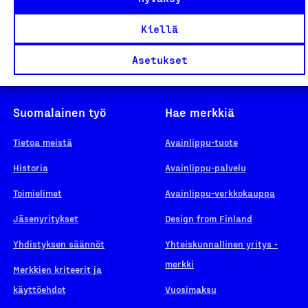
Kiellä
Asetukset
Suomalainen työ
Hae merkkiä
Tietoa meistä
Avainlippu-tuote
Historia
Avainlippu-palvelu
Toimielimet
Avainlippu-verkkokauppa
Jäsenyritykset
Design from Finland
Yhdistyksen säännöt
Yhteiskunnallinen yritys -
merkki
Merkkien kriteerit ja
käyttöehdot
Vuosimaksu