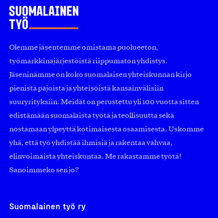
Olemme jäsentemme omistama puolueeton,
työmarkkinajärjestöistä riippumaton yhdistys.
Jäseninämme on koko suomalaisen yhteiskunnan kirjo
pienistä pajoista ja yhteisöistä kansainvälisiin
suuryrityksiin. Meidät on perustettu yli 100 vuotta sitten
edistämään suomalaista työtä ja teollisuutta sekä
nostamaan ylpeyttä kotimaisesta osaamisesta. Uskomme
yhä, että työ yhdistää ihmisiä ja rakentaa vahvaa,
elinvoimaista yhteiskuntaa. Me rakastamme työtä!
Sanoimmeko sen jo?
Suomalainen työ ry