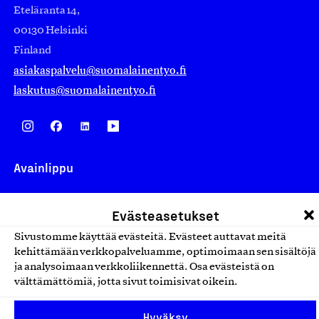
Eteläranta 14,
00130 Helsinki
Finland
asiakaspalvelu@suomalainentyo.fi
laskutus@suomalainentyo.fi
Avainlippu
Evästeasetukset
Sivustomme käyttää evästeitä. Evästeet auttavat meitä
Design From Finland
kehittämään verkkopalveluamme, optimoimaan sen sisältöjä
ja analysoimaan verkkoliikennettä. Osa evästeistä on
välttämättömiä, jotta sivut toimisivat oikein.
Yhteiskunnallinen Yritys -merkki
Hyväksy