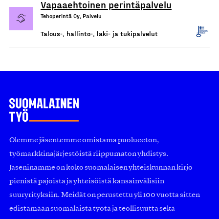
Vapaaehtoinen perintäpalvelu
Tehoperintä Oy, Palvelu
Talous-, hallinto-, laki- ja tukipalvelut
Olemme jäsentemme omistama puolueeton,
työmarkkinajärjestöistä riippumaton yhdistys.
Jäseninämme on koko suomalaisen yhteiskunnan kirjo
pienistä pajoista ja yhteisöistä kansainvälisiin
suuryrityksiin. Meidät on perustettu yli 100 vuotta sitten
edistämään suomalaista työtä ja teollisuutta sekä