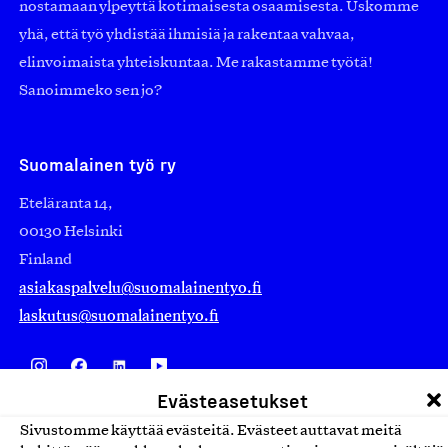
nostamaan ylpeyttä kotimaisesta osaamisesta. Uskomme
yhä, että työ yhdistää ihmisiä ja rakentaa vahvaa,
elinvoimaista yhteiskuntaa. Me rakastamme työtä!
Sanoimmeko sen jo?
Suomalainen työ ry
Eteläranta 14,
00130 Helsinki
Finland
asiakaspalvelu@suomalainentyo.fi
laskutus@suomalainentyo.fi
Evästeasetukset
Avainlippu
Sivustomme käyttää evästeitä. Evästeet auttavat meitä