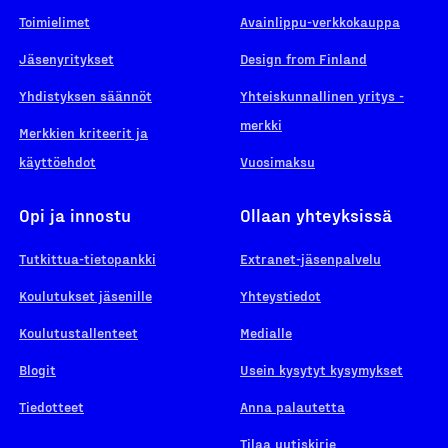
Toimielimet
Avainlippu-verkkokauppa
Jäsenyritykset
Design from Finland
Yhdistyksen säännöt
Yhteiskunnallinen yritys -
merkki
Merkkien kriteerit ja
käyttöehdot
Vuosimaksu
Opi ja innostu
Ollaan yhteyksissä
Tutkittua-tietopankki
Extranet-jäsenpalvelu
Koulutukset jäsenille
Yhteystiedot
Koulutustallenteet
Medialle
Blogit
Usein kysytyt kysymykset
Tiedotteet
Anna palautetta
Tilaa uutiskirje