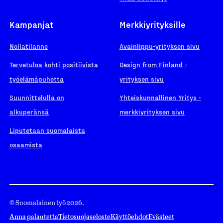
Kampanjat
Merkkiyrityksille
Nollatilanne
Avainlippu-yrityksen sivu
Tervetuloa kohti positiivista
Design from Finland -
työelämäpuhetta
yrityksen sivu
Suunnittelulla on
Yhteiskunnallinen Yritys -
alkuperänsä
merkkiyrityksen sivu
Liputetaan suomalaista
osaamista
© Suomalainen työ 2026.
Anna palautetta
Tietosuojaseloste
Käyttöehdot
Evästeet