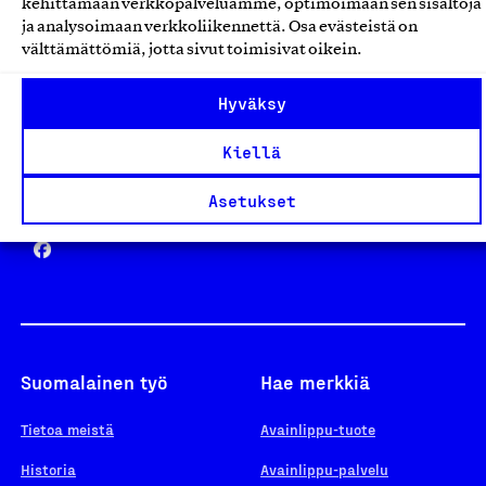
kehittämään verkkopalveluamme, optimoimaan sen sisältöjä
ja analysoimaan verkkoliikennettä. Osa evästeistä on
välttämättömiä, jotta sivut toimisivat oikein.
Design From Finland
Hyväksy
Kiellä
Yhteiskunnallinen Yritys -merkki
Asetukset
Suomalainen työ
Hae merkkiä
Tietoa meistä
Avainlippu-tuote
Historia
Avainlippu-palvelu