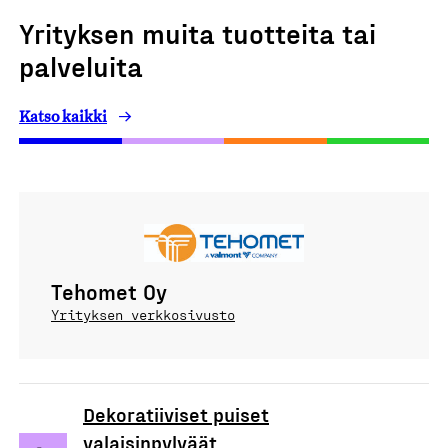
Yrityksen muita tuotteita tai
palveluita
Katso kaikki
Tehomet Oy
Yrityksen verkkosivusto
Dekoratiiviset puiset
valaisinpylväät