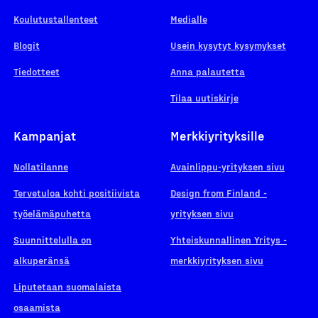
Koulutustallenteet
Medialle
Blogit
Usein kysytyt kysymykset
Tiedotteet
Anna palautetta
Tilaa uutiskirje
Kampanjat
Merkkiyrityksille
Nollatilanne
Avainlippu-yrityksen sivu
Tervetuloa kohti positiivista
Design from Finland -
työelämäpuhetta
yrityksen sivu
Suunnittelulla on
Yhteiskunnallinen Yritys -
alkuperänsä
merkkiyrityksen sivu
Liputetaan suomalaista
osaamista