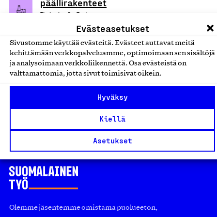
päällirakenteet
Timberlog Oy, Tuote
Evästeasetukset
Metallituotteet
Sivustomme käyttää evästeitä. Evästeet auttavat meitä
kehittämään verkkopalveluamme, optimoimaan sen sisältöjä
Turvatec katokset ja
ja analysoimaan verkkoliikennettä. Osa evästeistä on
pyörätelineet
välttämättömiä, jotta sivut toimisivat oikein.
Lahden Rakenneteräs Oy, Tuote
Hyväksy
Metallituotteet
Kiellä
Asetukset
Olemme jäsentemme omistama puolueeton,