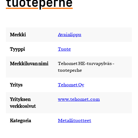
tuoteperhe
Merkki
Avainlippu
Tyyppi
Tuote
Merkkiluvan nimi
Tehomet HE-turvapylväs -
tuoteperhe
Yritys
Tehomet Oy
Yrityksen
www.tehomet.com
verkkosivut
Kategoria
Metallituotteet