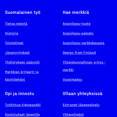
Suomalainen työ
Hae merkkiä
Tietoa meistä
Avainlippu-tuote
Historia
Avainlippu-palvelu
Toimielimet
Avainlippu-verkkokauppa
Jäsenyritykset
Design from Finland
Yhdistyksen säännöt
Yhteiskunnallinen yritys -
merkki
Merkkien kriteerit ja
käyttöehdot
Vuosimaksu
Opi ja innostu
Ollaan yhteyksissä
Tutkittua-tietopankki
Extranet-jäsenpalvelu
Koulutukset jäsenille
Yhteystiedot