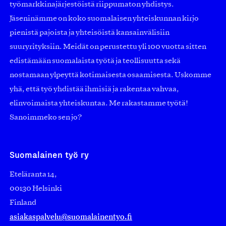
työmarkkinajärjestöistä riippumaton yhdistys.
Jäseninämme on koko suomalaisen yhteiskunnan kirjo
pienistä pajoista ja yhteisöistä kansainvälisiin
suuryrityksiin. Meidät on perustettu yli 100 vuotta sitten
edistämään suomalaista työtä ja teollisuutta sekä
nostamaan ylpeyttä kotimaisesta osaamisesta. Uskomme
yhä, että työ yhdistää ihmisiä ja rakentaa vahvaa,
elinvoimaista yhteiskuntaa. Me rakastamme työtä!
Sanoimmeko sen jo?
Suomalainen työ ry
Eteläranta 14,
00130 Helsinki
Finland
asiakaspalvelu@suomalainentyo.fi