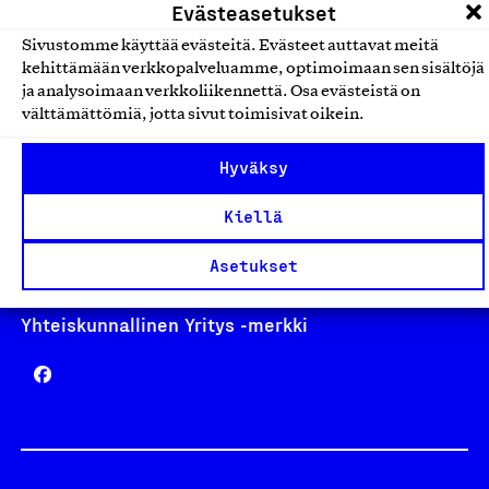
Evästeasetukset
Sivustomme käyttää evästeitä. Evästeet auttavat meitä
kehittämään verkkopalveluamme, optimoimaan sen sisältöjä
ja analysoimaan verkkoliikennettä. Osa evästeistä on
Avainlippu
välttämättömiä, jotta sivut toimisivat oikein.
Hyväksy
Design From Finland
Kiellä
Asetukset
Yhteiskunnallinen Yritys -merkki