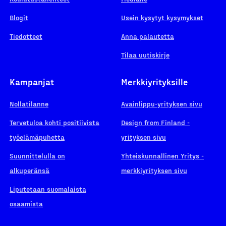
Blogit
Usein kysytyt kysymykset
Tiedotteet
Anna palautetta
Tilaa uutiskirje
Kampanjat
Merkkiyrityksille
Nollatilanne
Avainlippu-yrityksen sivu
Tervetuloa kohti positiivista
Design from Finland -
työelämäpuhetta
yrityksen sivu
Suunnittelulla on
Yhteiskunnallinen Yritys -
alkuperänsä
merkkiyrityksen sivu
Liputetaan suomalaista
osaamista