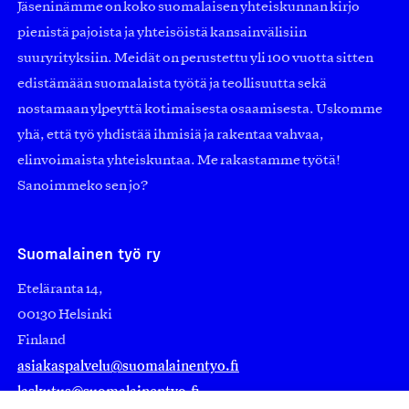
Jäseninämme on koko suomalaisen yhteiskunnan kirjo
pienistä pajoista ja yhteisöistä kansainvälisiin
suuryrityksiin. Meidät on perustettu yli 100 vuotta sitten
edistämään suomalaista työtä ja teollisuutta sekä
nostamaan ylpeyttä kotimaisesta osaamisesta. Uskomme
yhä, että työ yhdistää ihmisiä ja rakentaa vahvaa,
elinvoimaista yhteiskuntaa. Me rakastamme työtä!
Sanoimmeko sen jo?
Suomalainen työ ry
Eteläranta 14,
00130 Helsinki
Finland
asiakaspalvelu@suomalainentyo.fi
laskutus@suomalainentyo.fi