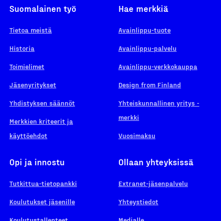
Suomalainen työ
Hae merkkiä
Tietoa meistä
Avainlippu-tuote
Historia
Avainlippu-palvelu
Toimielimet
Avainlippu-verkkokauppa
Jäsenyritykset
Design from Finland
Yhdistyksen säännöt
Yhteiskunnallinen yritys -
merkki
Merkkien kriteerit ja
käyttöehdot
Vuosimaksu
Opi ja innostu
Ollaan yhteyksissä
Tutkittua-tietopankki
Extranet-jäsenpalvelu
Koulutukset jäsenille
Yhteystiedot
Koulutustallenteet
Medialle