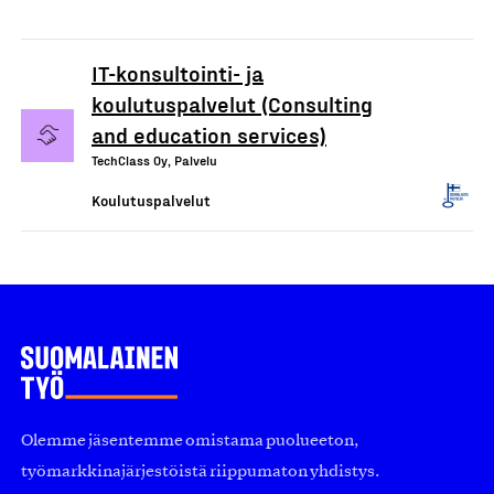
IT-konsultointi- ja
koulutuspalvelut (Consulting
and education services)
TechClass Oy, Palvelu
Koulutuspalvelut
Olemme jäsentemme omistama puolueeton,
työmarkkinajärjestöistä riippumaton yhdistys.