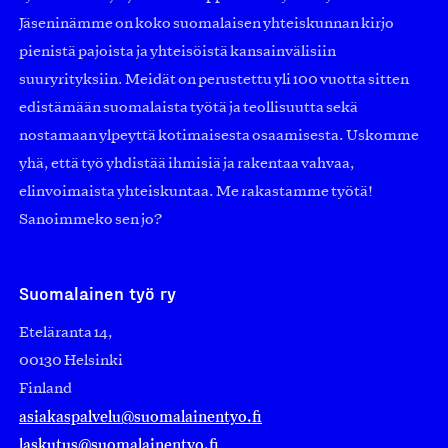
Jäseninämme on koko suomalaisen yhteiskunnan kirjo
pienistä pajoista ja yhteisöistä kansainvälisiin
suuryrityksiin. Meidät on perustettu yli 100 vuotta sitten
edistämään suomalaista työtä ja teollisuutta sekä
nostamaan ylpeyttä kotimaisesta osaamisesta. Uskomme
yhä, että työ yhdistää ihmisiä ja rakentaa vahvaa,
elinvoimaista yhteiskuntaa. Me rakastamme työtä!
Sanoimmeko sen jo?
Suomalainen työ ry
Eteläranta 14,
00130 Helsinki
Finland
asiakaspalvelu@suomalainentyo.fi
laskutus@suomalainentyo.fi