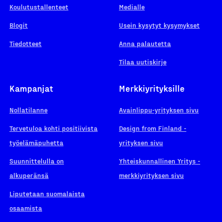
Koulutustallenteet
Medialle
Blogit
Usein kysytyt kysymykset
Tiedotteet
Anna palautetta
Tilaa uutiskirje
Kampanjat
Merkkiyrityksille
Nollatilanne
Avainlippu-yrityksen sivu
Tervetuloa kohti positiivista
Design from Finland -
työelämäpuhetta
yrityksen sivu
Suunnittelulla on
Yhteiskunnallinen Yritys -
alkuperänsä
merkkiyrityksen sivu
Liputetaan suomalaista
osaamista