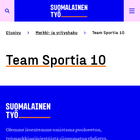
Etusivu
Merkki- ja yrityshaku
Team Sportia 10
Team Sportia 10
Olemme jäsentemme omistama puolueeton,
työmarkkinajärjestöistä riippumaton yhdistys.