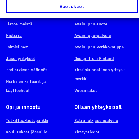
Asetukset
Suomalainen työ
Hae merkkiä
Tietoa meistä
Avainlippu-tuote
Historia
Avainlippu-palvelu
Toimielimet
Avainlippu-verkkokauppa
Jäsenyritykset
Design from Finland
Yhdistyksen säännöt
Yhteiskunnallinen yritys -
merkki
Merkkien kriteerit ja
käyttöehdot
Vuosimaksu
Opi ja innostu
Ollaan yhteyksissä
Tutkittua-tietopankki
Extranet-jäsenpalvelu
Koulutukset jäsenille
Yhteystiedot