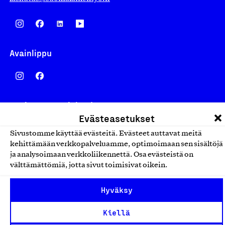
Avainlippu
Design From Finland
Evästeasetukset
Sivustomme käyttää evästeitä. Evästeet auttavat meitä
kehittämään verkkopalveluamme, optimoimaan sen sisältöjä
ja analysoimaan verkkoliikennettä. Osa evästeistä on
Yhteiskunnallinen Yritys -merkki
välttämättömiä, jotta sivut toimisivat oikein.
Hyväksy
Kiellä