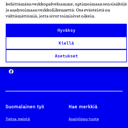
kehittämään verkkopalveluamme, optimoimaan sen sisältöjä
ja analysoimaan verkkoliikennettä. Osa evästeistä on
välttämättömiä, jotta sivut toimisivat oikein.
Design From Finland
Hyväksy
Kiellä
Asetukset
Yhteiskunnallinen Yritys -merkki
Suomalainen työ
Hae merkkiä
Tietoa meistä
Avainlippu-tuote