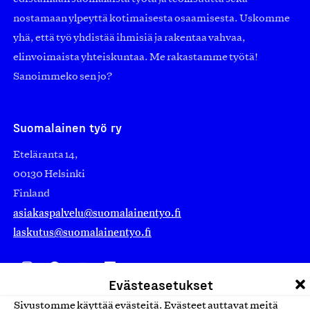
nostamaan ylpeyttä kotimaisesta osaamisesta. Uskomme
yhä, että työ yhdistää ihmisiä ja rakentaa vahvaa,
elinvoimaista yhteiskuntaa. Me rakastamme työtä!
Sanoimmeko sen jo?
Suomalainen työ ry
Eteläranta 14,
00130 Helsinki
Finland
asiakaspalvelu@suomalainentyo.fi
laskutus@suomalainentyo.fi
Evästeasetukset
Avainlippu
Sivustomme käyttää evästeitä. Evästeet auttavat meitä