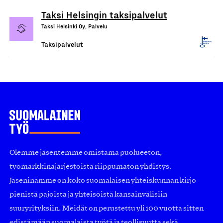
Taksi Helsingin taksipalvelut
Taksi Helsinki Oy, Palvelu
Taksipalvelut
Olemme jäsentemme omistama puolueeton,
työmarkkinajärjestöistä riippumaton yhdistys.
Jäseninämme on koko suomalaisen yhteiskunnan kirjo
pienistä pajoista ja yhteisöistä kansainvälisiin
suuryrityksiin. Meidät on perustettu yli 100 vuotta sitten
edistämään suomalaista työtä ja teollisuutta sekä