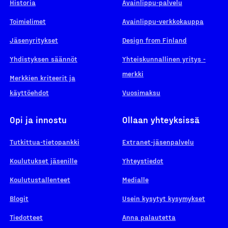
Historia
Avainlippu-palvelu
Toimielimet
Avainlippu-verkkokauppa
Jäsenyritykset
Design from Finland
Yhdistyksen säännöt
Yhteiskunnallinen yritys -
merkki
Merkkien kriteerit ja
käyttöehdot
Vuosimaksu
Opi ja innostu
Ollaan yhteyksissä
Tutkittua-tietopankki
Extranet-jäsenpalvelu
Koulutukset jäsenille
Yhteystiedot
Koulutustallenteet
Medialle
Blogit
Usein kysytyt kysymykset
Tiedotteet
Anna palautetta