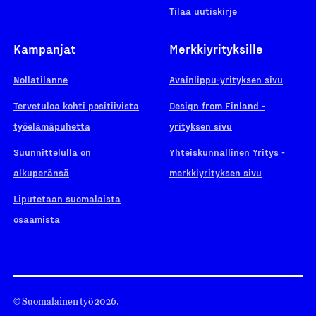
Tilaa uutiskirje
Kampanjat
Merkkiyrityksille
Nollatilanne
Avainlippu-yrityksen sivu
Tervetuloa kohti positiivista
Design from Finland -
työelämäpuhetta
yrityksen sivu
Suunnittelulla on
Yhteiskunnallinen Yritys -
alkuperänsä
merkkiyrityksen sivu
Liputetaan suomalaista
osaamista
© Suomalainen työ 2026.