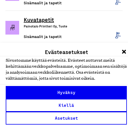
Sisämaalit ja tapetit
Kuvatapetit
Painotalo Printteri Oy, Tuote
Sisämaalit ja tapetit
Evästeasetukset
Uula sisä- ja ulkomaalit, Into ja
Ilona sisämaalit, Uula öljyt ja
Sivustomme käyttää evästeitä. Evästeet auttavat meitä
kehittämään verkkopalveluamme, optimoimaan sen sisältöjä
ohenteet, Uula Homepesu, Uula
ja analysoimaan verkkoliikennettä. Osa evästeistä on
Homesuoja, Uula oheistuotteet
välttämättömiä, jotta sivut toimisivat oikein.
Uula Color Oy, Tuote
Hyväksy
Sisämaalit ja tapetit
Kiellä
Miranol
Tikkurila Oyj, Tuote
Asetukset
Sisämaalit ja tapetit