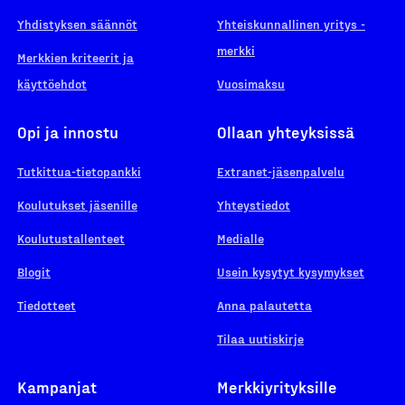
Yhdistyksen säännöt
Yhteiskunnallinen yritys -
merkki
Merkkien kriteerit ja
käyttöehdot
Vuosimaksu
Opi ja innostu
Ollaan yhteyksissä
Tutkittua-tietopankki
Extranet-jäsenpalvelu
Koulutukset jäsenille
Yhteystiedot
Koulutustallenteet
Medialle
Blogit
Usein kysytyt kysymykset
Tiedotteet
Anna palautetta
Tilaa uutiskirje
Kampanjat
Merkkiyrityksille