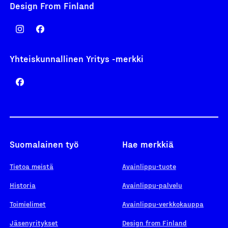
Design From Finland
Yhteiskunnallinen Yritys -merkki
Suomalainen työ
Hae merkkiä
Tietoa meistä
Avainlippu-tuote
Historia
Avainlippu-palvelu
Toimielimet
Avainlippu-verkkokauppa
Jäsenyritykset
Design from Finland