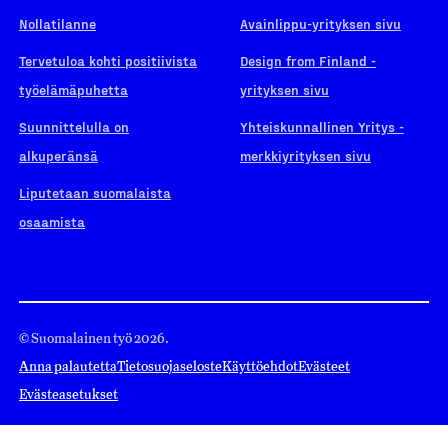
Nollatilanne
Avainlippu-yrityksen sivu
Tervetuloa kohti positiivista
Design from Finland -
työelämäpuhetta
yrityksen sivu
Suunnittelulla on
Yhteiskunnallinen Yritys -
alkuperänsä
merkkiyrityksen sivu
Liputetaan suomalaista
osaamista
© Suomalainen työ 2026.
Anna palautetta
Tietosuojaseloste
Käyttöehdot
Evästeet
Evästeasetukset