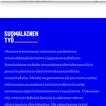
Olemme jäsentemme omistama puolueeton,
työmarkkinajärjestöistä riippumaton yhdistys.
Jäseninämme on koko suomalaisen yhteiskunnan kirjo
pienistä pajoista ja yhteisöistä kansainvälisiin
suuryrityksiin. Meidät on perustettu yli 100 vuotta sitten
edistämään suomalaista työtä ja teollisuutta sekä
nostamaan ylpeyttä kotimaisesta osaamisesta. Uskomme
yhä, että työ yhdistää ihmisiä ja rakentaa vahvaa,
elinvoimaista yhteiskuntaa. Me rakastamme työtä!