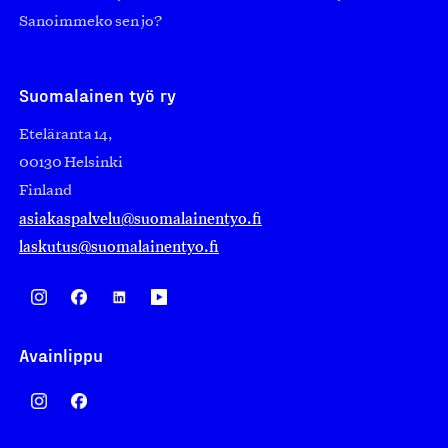
Sanoimmeko sen jo?
Suomalainen työ ry
Eteläranta 14,
00130 Helsinki
Finland
asiakaspalvelu@suomalainentyo.fi
laskutus@suomalainentyo.fi
Avainlippu