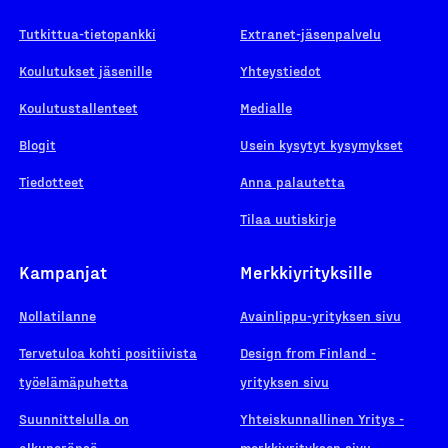
Tutkittua-tietopankki
Extranet-jäsenpalvelu
Koulutukset jäsenille
Yhteystiedot
Koulutustallenteet
Medialle
Blogit
Usein kysytyt kysymykset
Tiedotteet
Anna palautetta
Tilaa uutiskirje
Kampanjat
Merkkiyrityksille
Nollatilanne
Avainlippu-yrityksen sivu
Tervetuloa kohti positiivista
Design from Finland -
työelämäpuhetta
yrityksen sivu
Suunnittelulla on
Yhteiskunnallinen Yritys -
alkuperänsä
merkkiyrityksen sivu