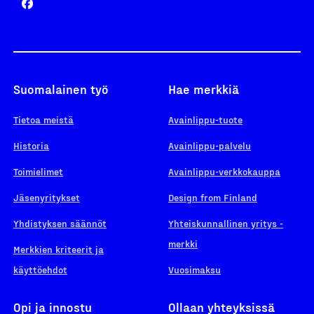
Suomalainen työ
Hae merkkiä
Tietoa meistä
Avainlippu-tuote
Historia
Avainlippu-palvelu
Toimielimet
Avainlippu-verkkokauppa
Jäsenyritykset
Design from Finland
Yhdistyksen säännöt
Yhteiskunnallinen yritys -
merkki
Merkkien kriteerit ja
käyttöehdot
Vuosimaksu
Opi ja innostu
Ollaan yhteyksissä