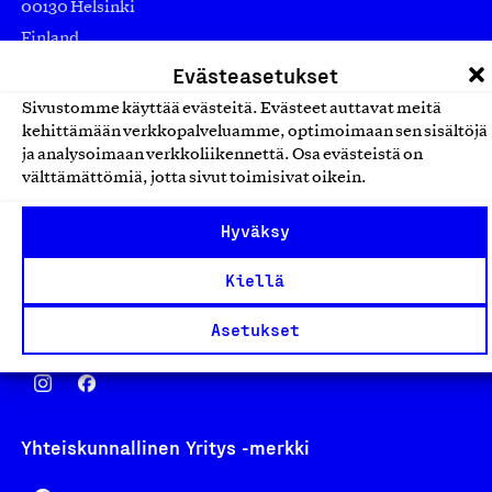
00130 Helsinki
Finland
asiakaspalvelu@suomalainentyo.fi
Evästeasetukset
laskutus@suomalainentyo.fi
Sivustomme käyttää evästeitä. Evästeet auttavat meitä
kehittämään verkkopalveluamme, optimoimaan sen sisältöjä
ja analysoimaan verkkoliikennettä. Osa evästeistä on
välttämättömiä, jotta sivut toimisivat oikein.
Avainlippu
Hyväksy
Kiellä
Asetukset
Design From Finland
Yhteiskunnallinen Yritys -merkki