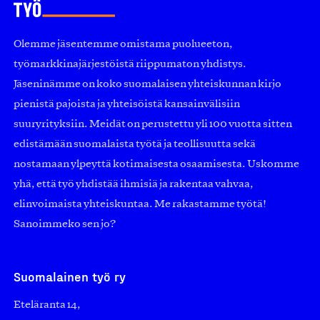
Olemme jäsentemme omistama puolueeton,
työmarkkinajärjestöistä riippumaton yhdistys.
Jäseninämme on koko suomalaisen yhteiskunnan kirjo
pienistä pajoista ja yhteisöistä kansainvälisiin
suuryrityksiin. Meidät on perustettu yli 100 vuotta sitten
edistämään suomalaista työtä ja teollisuutta sekä
nostamaan ylpeyttä kotimaisesta osaamisesta. Uskomme
yhä, että työ yhdistää ihmisiä ja rakentaa vahvaa,
elinvoimaista yhteiskuntaa. Me rakastamme työtä!
Sanoimmeko sen jo?
Suomalainen työ ry
Eteläranta 14,