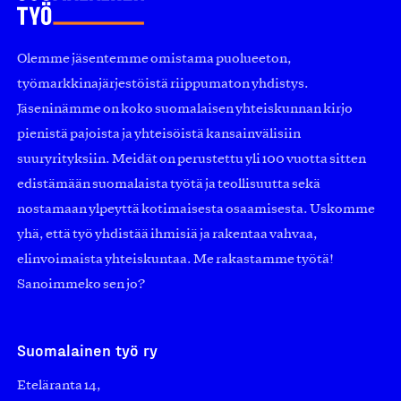
Olemme jäsentemme omistama puolueeton,
työmarkkinajärjestöistä riippumaton yhdistys.
Jäseninämme on koko suomalaisen yhteiskunnan kirjo
pienistä pajoista ja yhteisöistä kansainvälisiin
suuryrityksiin. Meidät on perustettu yli 100 vuotta sitten
edistämään suomalaista työtä ja teollisuutta sekä
nostamaan ylpeyttä kotimaisesta osaamisesta. Uskomme
yhä, että työ yhdistää ihmisiä ja rakentaa vahvaa,
elinvoimaista yhteiskuntaa. Me rakastamme työtä!
Sanoimmeko sen jo?
Suomalainen työ ry
Eteläranta 14,