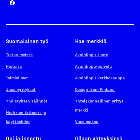
Suomalainen työ
Hae merkkiä
Tietoa meistä
Avainlippu-tuote
Historia
Avainlippu-palvelu
Toimielimet
Avainlippu-verkkokauppa
Jäsenyritykset
Design from Finland
Yhdistyksen säännöt
Yhteiskunnallinen yritys -
merkki
Merkkien kriteerit ja
käyttöehdot
Vuosimaksu
Opi ja innostu
Ollaan yhteyksissä