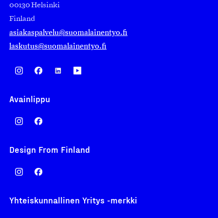
00130 Helsinki
Finland
asiakaspalvelu@suomalainentyo.fi
laskutus@suomalainentyo.fi
Avainlippu
Design From Finland
Yhteiskunnallinen Yritys -merkki