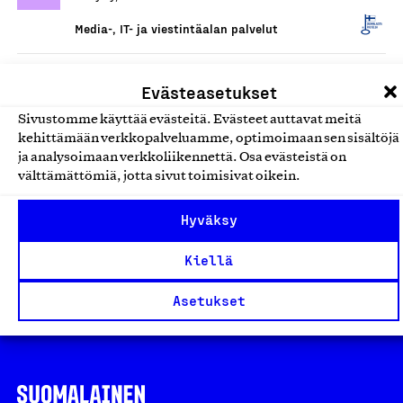
Media-, IT- ja viestintäalan palvelut
Digitaaliset
Evästeasetukset
ulkomainontapalvelut
Sivustomme käyttää evästeitä. Evästeet auttavat meitä
Medialiiga Oy, Palvelu
kehittämään verkkopalveluamme, optimoimaan sen sisältöjä
ja analysoimaan verkkoliikennettä. Osa evästeistä on
Media-, IT- ja viestintäalan palvelut
välttämättömiä, jotta sivut toimisivat oikein.
Mainospalvelut
Hyväksy
Kärkimedia Oy, Palvelu
Kiellä
Media-, IT- ja viestintäalan palvelut
Asetukset