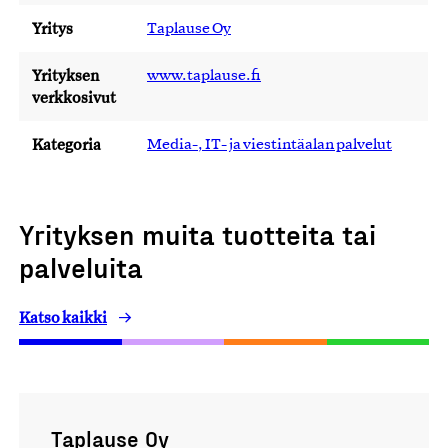
Yritys
Taplause Oy
Yrityksen
www.taplause.fi
verkkosivut
Kategoria
Media-, IT- ja viestintäalan palvelut
Yrityksen muita tuotteita tai
palveluita
Katso kaikki
Taplause Oy