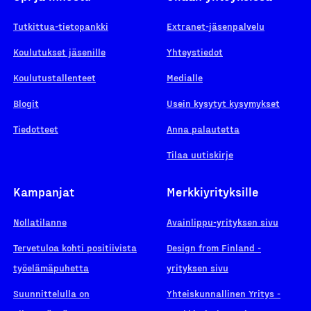
Tutkittua-tietopankki
Extranet-jäsenpalvelu
Koulutukset jäsenille
Yhteystiedot
Koulutustallenteet
Medialle
Blogit
Usein kysytyt kysymykset
Tiedotteet
Anna palautetta
Tilaa uutiskirje
Kampanjat
Merkkiyrityksille
Nollatilanne
Avainlippu-yrityksen sivu
Tervetuloa kohti positiivista
Design from Finland -
työelämäpuhetta
yrityksen sivu
Suunnittelulla on
Yhteiskunnallinen Yritys -