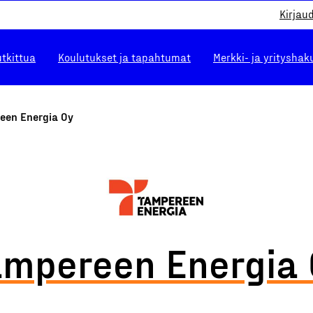
Kirjau
utkittua
Koulutukset ja tapahtumat
Merkki- ja yrityshak
een Energia Oy
ampereen Energia 