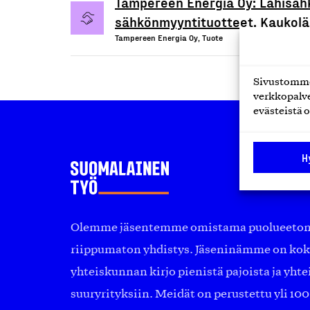
Tampereen Energia Oy: Lähisähk
sähkönmyyntituotteet, Kaukolä
Tampereen Energia Oy, Tuote
Sivustomme 
verkkopalve
evästeistä o
H
Olemme jäsentemme omistama puolueeton, 
riippumaton yhdistys. Jäseninämme on ko
yhteiskunnan kirjo pienistä pajoista ja yhte
suuryrityksiin. Meidät on perustettu yli 10