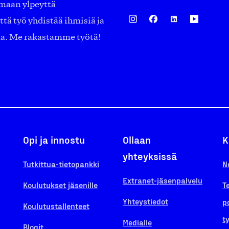
amaan ylpeyttä
ä työ yhdistää ihmisiä ja
aa. Me rakastamme työtä!
Opi ja innostu
Ollaan
K
yhteyksissä
Tutkittua-tietopankki
N
Extranet-jäsenpalvelu
Koulutukset jäsenille
T
Yhteystiedot
p
Koulutustallenteet
t
Medialle
Blogit