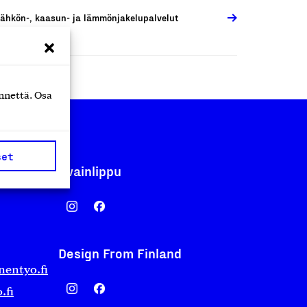
ähkön-, kaasun- ja lämmönjakelupalvelut
nnettä. Osa
set
Avainlippu
Design From Finland
nentyo.fi
.fi