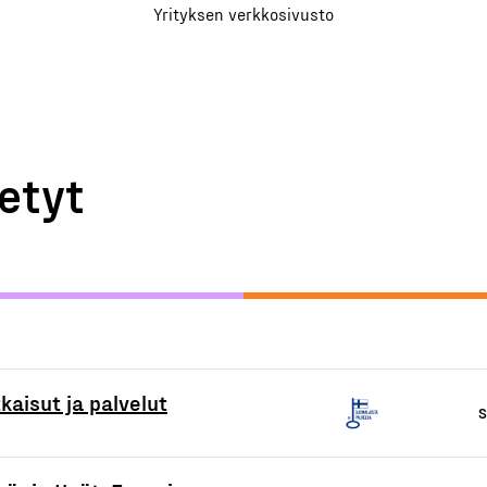
Yrityksen verkkosivusto
etyt
aisut ja palvelut
S