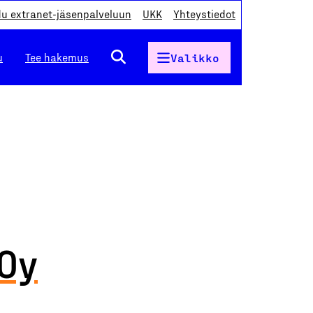
du extranet-jäsenpalveluun
UKK
Yhteystiedot
u
Tee hakemus
Valikko
Oy