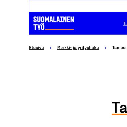
T
Etusivu
Merkki- ja yrityshaku
Tamper
T