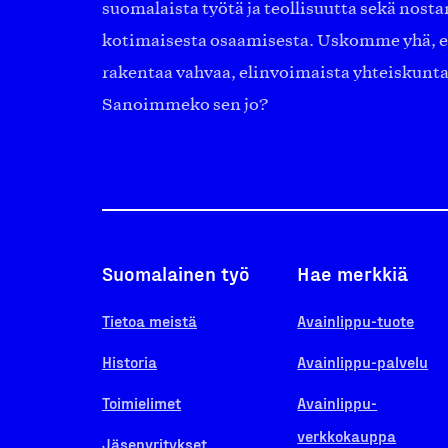
suomalaista työtä ja teollisuutta sekä nost
kotimaisesta osaamisesta. Uskomme yhä, ett
rakentaa vahvaa, elinvoimaista yhteiskunt
Sanoimmeko sen jo?
Suomalainen työ
Hae merkkiä
Tietoa meistä
Avainlippu-tuote
Historia
Avainlippu-palvelu
Toimielimet
Avainlippu-
verkkokauppa
Jäsenyritykset