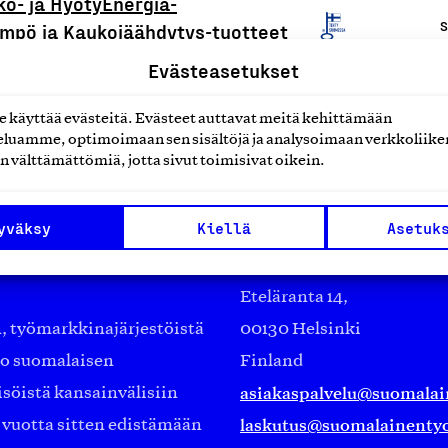
ö- ja HyötyEnergia-
S
mpö ja Kaukojäähdytys-tuotteet
Evästeasetukset
käyttää evästeitä. Evästeet auttavat meitä kehittämään
luamme, optimoimaan sen sisältöjä ja analysoimaan verkkoliike
n välttämättömiä, jotta sivut toimisivat oikein.
yväksy
Kiellä
Asetuk
Suomalainen työ ry
Eteläranta 14,
työmarkkinajärjestöistä
00130 Helsinki
ko suomalaisen
Finland
asiakaspalvelu@suomalai
isöistä kansainvälisiin
laskutus@suomalainentyo
0 vuotta sitten edistämään