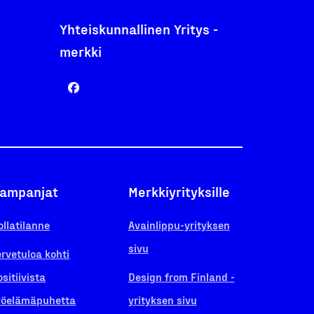
Yhteiskunnallinen Yritys -
merkki
ampanjat
Merkkiyrityksille
ollatilanne
Avainlippu-yrityksen
sivu
ervetuloa kohti
ositiivista
Design from Finland -
yöelämäpuhetta
yrityksen sivu