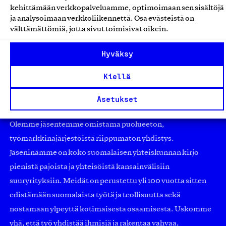
kehittämään verkkopalveluamme, optimoimaan sen sisältöjä
Koneet ja laitteet
ja analysoimaan verkkoliikennettä. Osa evästeistä on
välttämättömiä, jotta sivut toimisivat oikein.
Hyväksy
Kiellä
Asetukset
Olemme jäsentemme omistama puolueeton,
työmarkkinajärjestöistä riippumaton yhdistys.
Jäseninämme on koko suomalaisen yhteiskunnan kirjo
pienistä pajoista ja yhteisöistä kansainvälisiin
suuryrityksiin. Meidät on perustettu yli 100 vuotta sitten
edistämään suomalaista työtä ja teollisuutta sekä
nostamaan ylpeyttä kotimaisesta osaamisesta. Uskomme
yhä, että työ yhdistää ihmisiä ja rakentaa vahvaa,