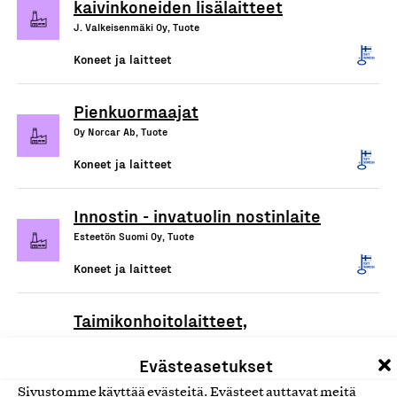
kaivinkoneiden lisälaitteet
J. Valkeisenmäki Oy, Tuote
Koneet ja laitteet
Pienkuormaajat
Oy Norcar Ab, Tuote
Koneet ja laitteet
Innostin - invatuolin nostinlaite
Esteetön Suomi Oy, Tuote
Koneet ja laitteet
Taimikonhoitolaitteet,
Maanmuokkauslaitteet, Taimien
Evästeasetukset
istutuskoneet
Risutec Oy, Tuote
Sivustomme käyttää evästeitä. Evästeet auttavat meitä