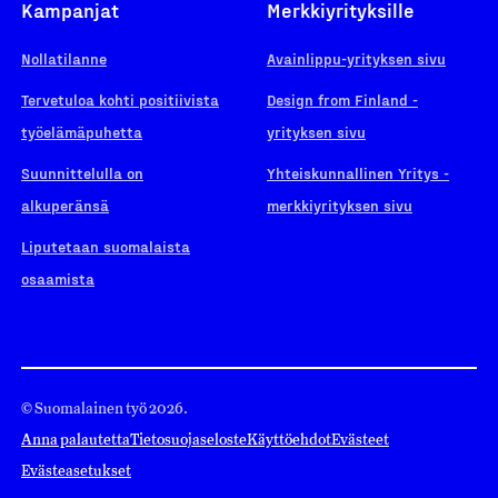
Kampanjat
Merkkiyrityksille
Nollatilanne
Avainlippu-yrityksen sivu
Tervetuloa kohti positiivista
Design from Finland -
työelämäpuhetta
yrityksen sivu
Suunnittelulla on
Yhteiskunnallinen Yritys -
alkuperänsä
merkkiyrityksen sivu
Liputetaan suomalaista
osaamista
© Suomalainen työ 2026.
Anna palautetta
Tietosuojaseloste
Käyttöehdot
Evästeet
Evästeasetukset