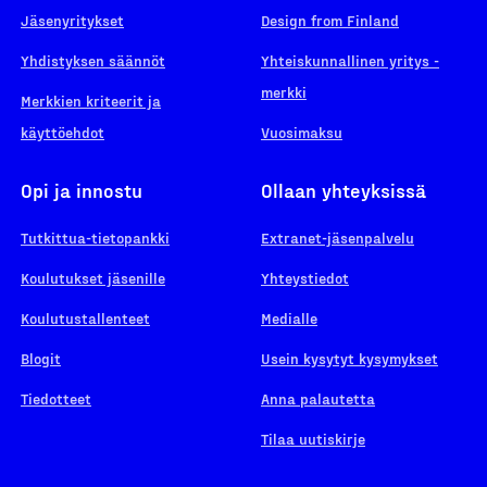
Jäsenyritykset
Design from Finland
Yhdistyksen säännöt
Yhteiskunnallinen yritys -
merkki
Merkkien kriteerit ja
käyttöehdot
Vuosimaksu
Opi ja innostu
Ollaan yhteyksissä
Tutkittua-tietopankki
Extranet-jäsenpalvelu
Koulutukset jäsenille
Yhteystiedot
Koulutustallenteet
Medialle
Blogit
Usein kysytyt kysymykset
Tiedotteet
Anna palautetta
Tilaa uutiskirje