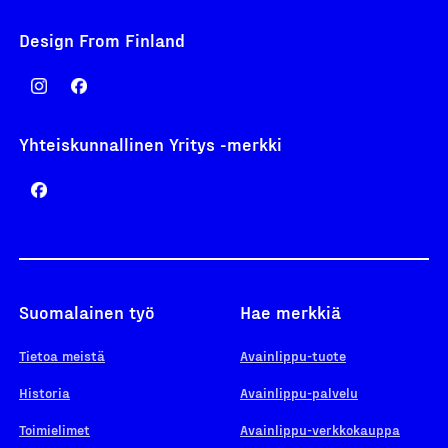
Design From Finland
Yhteiskunnallinen Yritys -merkki
Suomalainen työ
Hae merkkiä
Tietoa meistä
Avainlippu-tuote
Historia
Avainlippu-palvelu
Toimielimet
Avainlippu-verkkokauppa