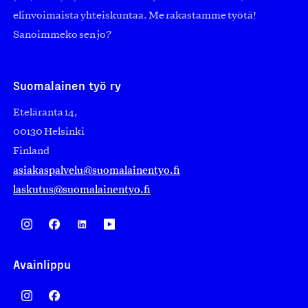
elinvoimaista yhteiskuntaa. Me rakastamme työtä!
Sanoimmeko sen jo?
Suomalainen työ ry
Eteläranta 14,
00130 Helsinki
Finland
asiakaspalvelu@suomalainentyo.fi
laskutus@suomalainentyo.fi
Avainlippu