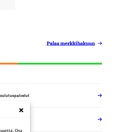
Palaa merkkihakuun
oulutuspalvelut
oulutuspalvelut
nnettä. Osa