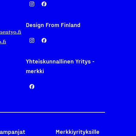
Design From Finland
nentyo.fi
.fi
Yhteiskunnallinen Yritys -
merkki
ampanjat
Merkkiyrityksille