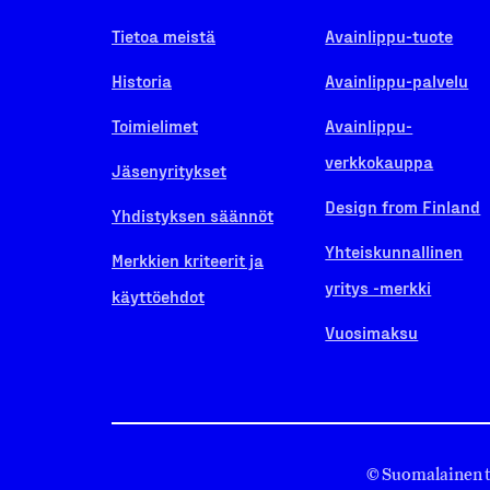
Tietoa meistä
Avainlippu-tuote
Historia
Avainlippu-palvelu
Toimielimet
Avainlippu-
verkkokauppa
Jäsenyritykset
Design from Finland
Yhdistyksen säännöt
Yhteiskunnallinen
Merkkien kriteerit ja
yritys -merkki
käyttöehdot
Vuosimaksu
© Suomalainen 