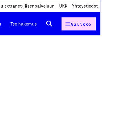
du extranet-jäsenpalveluun
UKK
Yhteystiedot
u
Tee hakemus
Valikko