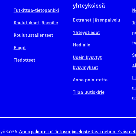
yhteyksissä
Tutkittua-tietopankki
N
Extranet-jäsenpalvelu
Koulutukset jäsenille
T
Yhteystiedot
p
Koulutustallenteet
t
Medialle
Blogit
S
Usein kysytyt
Tiedotteet
a
kysymykset
L
Anna palautetta
s
Tilaa uutiskirje
o
työ 2026.
Anna palautetta
Tietosuojaseloste
Käyttöehdot
Evästeet