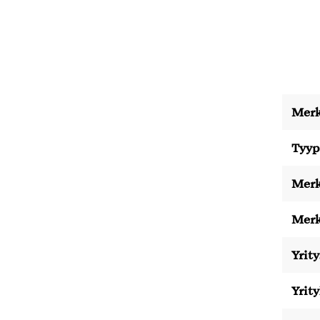
Merk
Tyyp
Merk
Merk
Yrity
Yrit