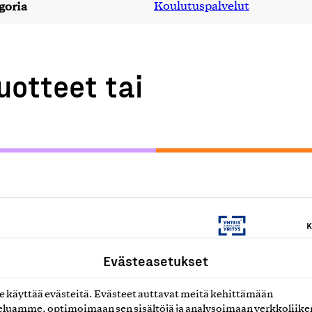
goria
Koulutuspalvelut
uotteet tai
K
Evästeasetukset
K
käyttää evästeitä. Evästeet auttavat meitä kehittämään
luamme, optimoimaan sen sisältöjä ja analysoimaan verkkoliike