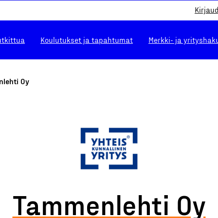
Kirjau
utkittua
Koulutukset ja tapahtumat
Merkki- ja yrityshak
lehti Oy
Tammenlehti Oy