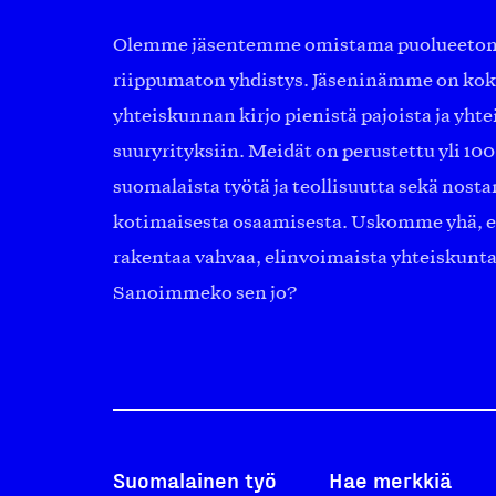
Olemme jäsentemme omistama puolueeton, 
riippumaton yhdistys. Jäseninämme on ko
yhteiskunnan kirjo pienistä pajoista ja yhte
suuryrityksiin. Meidät on perustettu yli 10
suomalaista työtä ja teollisuutta sekä nost
kotimaisesta osaamisesta. Uskomme yhä, ett
rakentaa vahvaa, elinvoimaista yhteiskunt
Sanoimmeko sen jo?
Suomalainen työ
Hae merkkiä