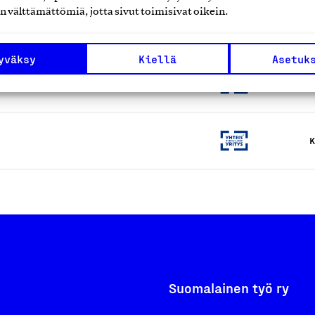
n välttämättömiä, jotta sivut toimisivat oikein.
K
yväksy
Kiellä
Asetuk
K
K
Suomalainen työ ry