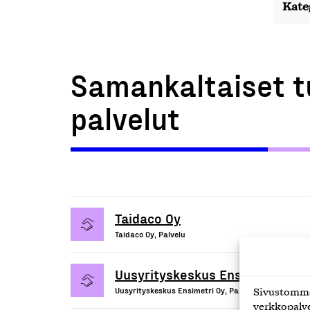
Kate
Samankaltaiset t
palvelut
Taidaco Oy
Taidaco Oy, Palvelu
Uusyrityskeskus Ensimetri Oy
Uusyrityskeskus Ensimetri Oy, Palvelu
Sivustomme 
verkkopalve