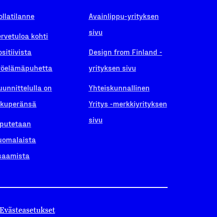
ollatilanne
Avainlippu-yrityksen
sivu
ervetuloa kohti
ositiivista
Design from Finland -
yöelämäpuhetta
yrityksen sivu
uunnittelulla on
Yhteiskunnallinen
lkuperänsä
Yritys -merkkiyrityksen
sivu
iputetaan
uomalaista
saamista
Evästeasetukset