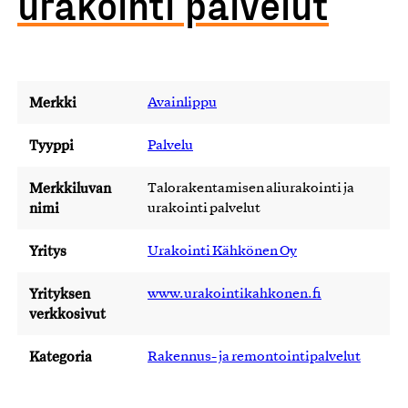
urakointi palvelut
Merkki
Avainlippu
Tyyppi
Palvelu
Merkkiluvan
Talorakentamisen aliurakointi ja
nimi
urakointi palvelut
Yritys
Urakointi Kähkönen Oy
Yrityksen
www.urakointikahkonen.fi
verkkosivut
Kategoria
Rakennus- ja remontointipalvelut