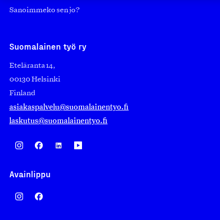
Sanoimmeko sen jo?
Suomalainen työ ry
Eteläranta 14,
00130 Helsinki
Finland
asiakaspalvelu@suomalainentyo.fi
laskutus@suomalainentyo.fi
Avainlippu