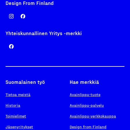
Design From Finland
Yhteiskunnallinen Yritys -merkki
Suomalainen työ
Hae merkkiä
Tietoa meistä
Avainlippu-tuote
Historia
Avainlippu-palvelu
Toimielimet
Avainlippu-verkkokauppa
Jäsenyritykset
Design from Finland