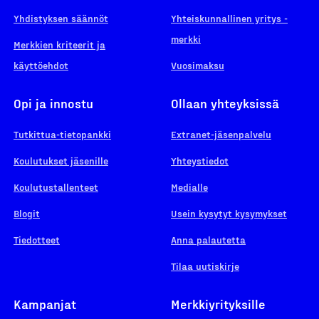
Yhdistyksen säännöt
Yhteiskunnallinen yritys -
merkki
Merkkien kriteerit ja
käyttöehdot
Vuosimaksu
Opi ja innostu
Ollaan yhteyksissä
Tutkittua-tietopankki
Extranet-jäsenpalvelu
Koulutukset jäsenille
Yhteystiedot
Koulutustallenteet
Medialle
Blogit
Usein kysytyt kysymykset
Tiedotteet
Anna palautetta
Tilaa uutiskirje
Kampanjat
Merkkiyrityksille