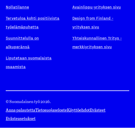
Nollatilanne
Avainlippu-yrityksen sivu
Tervetuloa kohti positiivista
Design from Finland -
työelämäpuhetta
yrityksen sivu
Suunnittelulla on
Yhteiskunnallinen Yritys -
alkuperänsä
merkkiyrityksen sivu
Liputetaan suomalaista
osaamista
© Suomalainen työ 2026.
Anna palautetta
Tietosuojaseloste
Käyttöehdot
Evästeet
Evästeasetukset