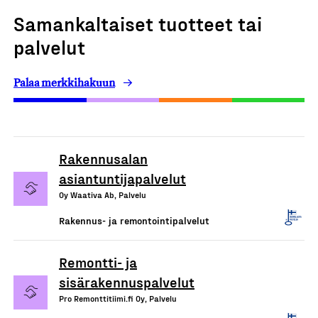
Samankaltaiset tuotteet tai
palvelut
Palaa merkkihakuun
Rakennusalan
asiantuntijapalvelut
Oy Waativa Ab, Palvelu
Rakennus- ja remontointipalvelut
Remontti- ja
sisärakennuspalvelut
Pro Remonttitiimi.fi Oy, Palvelu