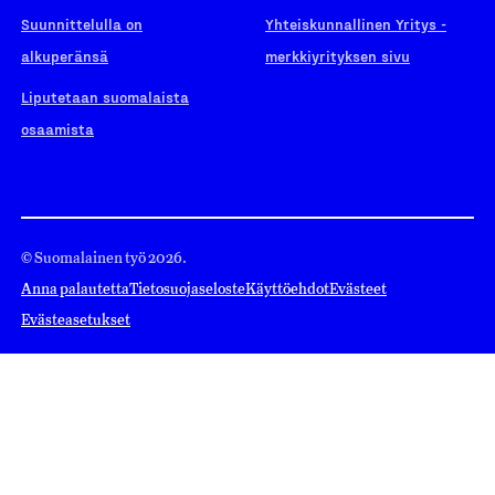
Suunnittelulla on
Yhteiskunnallinen Yritys -
alkuperänsä
merkkiyrityksen sivu
Liputetaan suomalaista
osaamista
© Suomalainen työ 2026.
Anna palautetta
Tietosuojaseloste
Käyttöehdot
Evästeet
Evästeasetukset