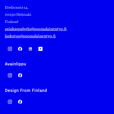
Eteläranta 14,
00130 Helsinki
Finland
asiakaspalvelu@suomalainentyo.fi
laskutus@suomalainentyo.fi
Avainlippu
Design From Finland