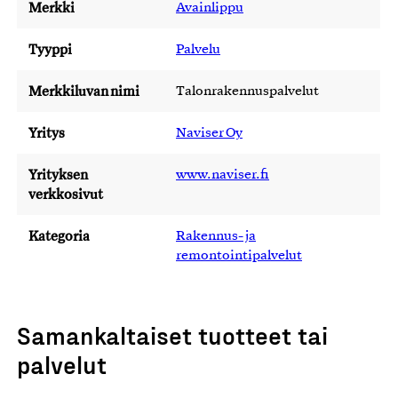
Merkki
Avainlippu
Tyyppi
Palvelu
Merkkiluvan nimi
Talonrakennuspalvelut
Yritys
Naviser Oy
Yrityksen
www.naviser.fi
verkkosivut
Kategoria
Rakennus- ja
remontointipalvelut
Samankaltaiset tuotteet tai
palvelut