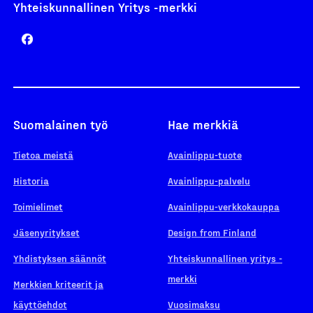
Yhteiskunnallinen Yritys -merkki
Suomalainen työ
Hae merkkiä
Tietoa meistä
Avainlippu-tuote
Historia
Avainlippu-palvelu
Toimielimet
Avainlippu-verkkokauppa
Jäsenyritykset
Design from Finland
Yhdistyksen säännöt
Yhteiskunnallinen yritys -
merkki
Merkkien kriteerit ja
käyttöehdot
Vuosimaksu