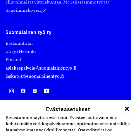
elinvoimaista yhteiskuntaa. Me rakastamme työtä!
Sanoimmeko sen jo?
Suomalainen työ ry
Eteläranta 14,
00130 Helsinki
Finland
asiakaspalvelu@suomalainentyo.fi
laskutus@suomalainentyo.fi
Avainlippu
Evästeasetukset
Sivustomme käyttää evästeitä. Evästeet auttavat meitä
kehittämään verkkopalveluamme, optimoimaan sen sisältöjä
ja analysoimaan verkkoliikennettä. Osa evästeistä on