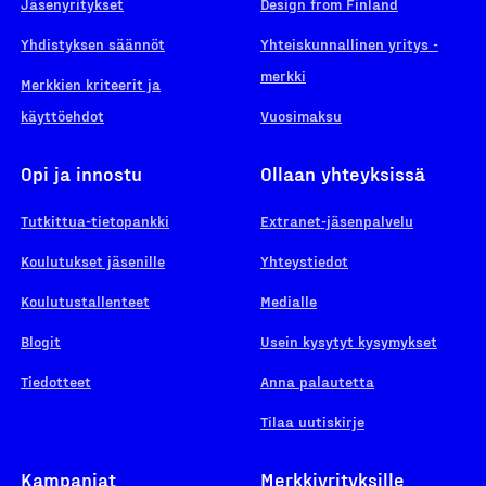
Jäsenyritykset
Design from Finland
Yhdistyksen säännöt
Yhteiskunnallinen yritys -
merkki
Merkkien kriteerit ja
käyttöehdot
Vuosimaksu
Opi ja innostu
Ollaan yhteyksissä
Tutkittua-tietopankki
Extranet-jäsenpalvelu
Koulutukset jäsenille
Yhteystiedot
Koulutustallenteet
Medialle
Blogit
Usein kysytyt kysymykset
Tiedotteet
Anna palautetta
Tilaa uutiskirje
Kampanjat
Merkkiyrityksille