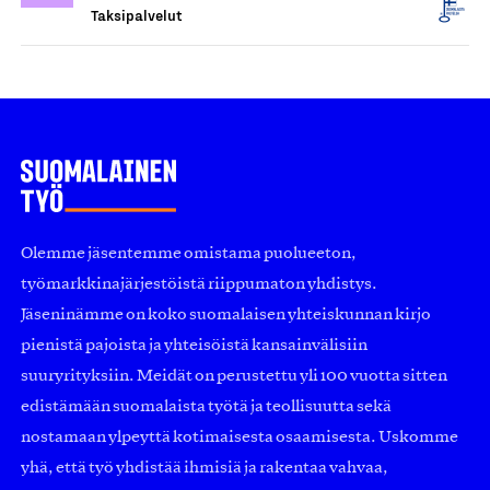
Taksipalvelut
Olemme jäsentemme omistama puolueeton,
työmarkkinajärjestöistä riippumaton yhdistys.
Jäseninämme on koko suomalaisen yhteiskunnan kirjo
pienistä pajoista ja yhteisöistä kansainvälisiin
suuryrityksiin. Meidät on perustettu yli 100 vuotta sitten
edistämään suomalaista työtä ja teollisuutta sekä
nostamaan ylpeyttä kotimaisesta osaamisesta. Uskomme
yhä, että työ yhdistää ihmisiä ja rakentaa vahvaa,