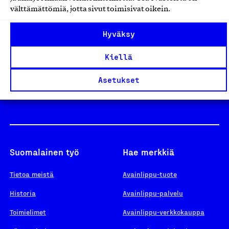
välttämättömiä, jotta sivut toimisivat oikein.
Design From Finland
Hyväksy
Kiellä
Yhteiskunnallinen Yritys -merkki
Asetukset
Suomalainen työ
Hae merkkiä
Tietoa meistä
Avainlippu-tuote
Historia
Avainlippu-palvelu
Toimielimet
Avainlippu-verkkokauppa