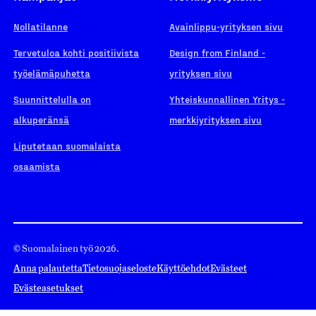
Nollatilanne
Avainlippu-yrityksen sivu
Tervetuloa kohti positiivista
Design from Finland -
työelämäpuhetta
yrityksen sivu
Suunnittelulla on
Yhteiskunnallinen Yritys -
alkuperänsä
merkkiyrityksen sivu
Liputetaan suomalaista
osaamista
© Suomalainen työ 2026.
Anna palautetta
Tietosuojaseloste
Käyttöehdot
Evästeet
Evästeasetukset