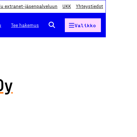
du extranet-jäsenpalveluun
UKK
Yhteystiedot
u
Tee hakemus
Valikko
Oy