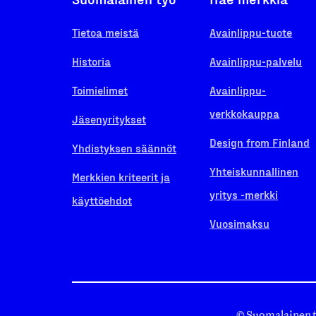
Tietoa meistä
Avainlippu-tuote
Historia
Avainlippu-palvelu
Toimielimet
Avainlippu-
verkkokauppa
Jäsenyritykset
Design from Finland
Yhdistyksen säännöt
Yhteiskunnallinen
Merkkien kriteerit ja
yritys -merkki
käyttöehdot
Vuosimaksu
© Suomalainen 