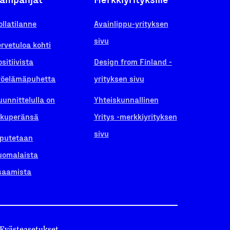
ollatilanne
Avainlippu-yrityksen
sivu
ervetuloa kohti
ositiivista
Design from Finland -
yöelämäpuhetta
yrityksen sivu
uunnittelulla on
Yhteiskunnallinen
lkuperänsä
Yritys -merkkiyrityksen
sivu
iputetaan
uomalaista
saamista
Evästeasetukset