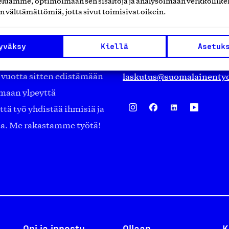
luamme, optimoimaan sen sisältöjä ja analysoimaan verkkoliike
Eteläranta 14,
n välttämättömiä, jotta sivut toimisivat oikein.
työmarkkinajärjestöistä
00130 Helsinki
ko suomalaisen
Finland
yväksy
Kiellä
Asetuk
asiakaspalvelu@suomalai
isöistä kansainvälisiin
laskutus@suomalainentyo
0 vuotta sitten edistämään
amaan ylpeyttä
ä työ yhdistää ihmisiä ja
aa. Me rakastamme työtä!
Opi ja innostu
Ollaan
K