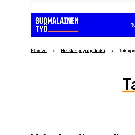
T
Etusivu
Merkki- ja yrityshaku
Taksipa
T