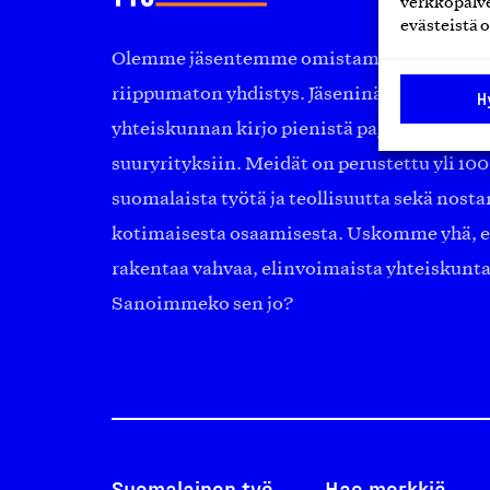
verkkopalve
evästeistä o
Olemme jäsentemme omistama puolueeton, 
riippumaton yhdistys. Jäseninämme on ko
H
yhteiskunnan kirjo pienistä pajoista ja yhte
suuryrityksiin. Meidät on perustettu yli 10
suomalaista työtä ja teollisuutta sekä nost
kotimaisesta osaamisesta. Uskomme yhä, ett
rakentaa vahvaa, elinvoimaista yhteiskunt
Sanoimmeko sen jo?
Suomalainen työ
Hae merkkiä