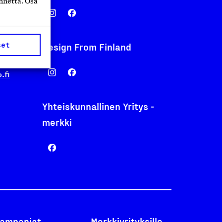
nnettä. Osa
set
Design From Finland
nentyo.fi
.fi
Yhteiskunnallinen Yritys -
merkki
ampanjat
Merkkiyrityksille