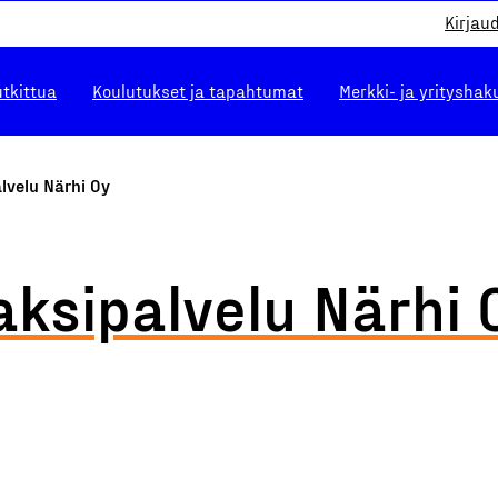
Kirjau
utkittua
Koulutukset ja tapahtumat
Merkki- ja yrityshak
lvelu Närhi Oy
aksipalvelu Närhi 