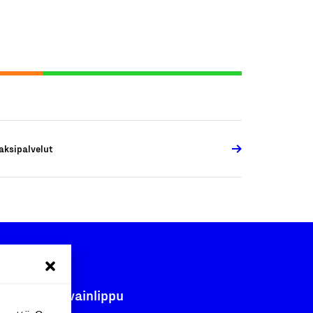
aksipalvelut
Avainlippu