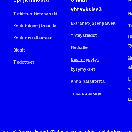
yhteyksissä
Tutkittua-tietopankki
N
Extranet-jäsenpalvelu
Koulutukset jäsenille
T
Yhteystiedot
p
Koulutustallenteet
t
Medialle
Blogit
S
Usein kysytyt
Tiedotteet
a
kysymykset
L
Anna palautetta
s
Tilaa uutiskirje
o
työ 2026.
Anna palautetta
Tietosuojaseloste
Käyttöehdot
Evästeet