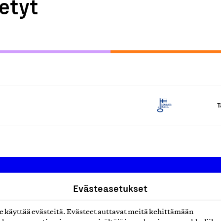
etyt
T
Evästeasetukset
Suomalainen työ ry
käyttää evästeitä. Evästeet auttavat meitä kehittämään