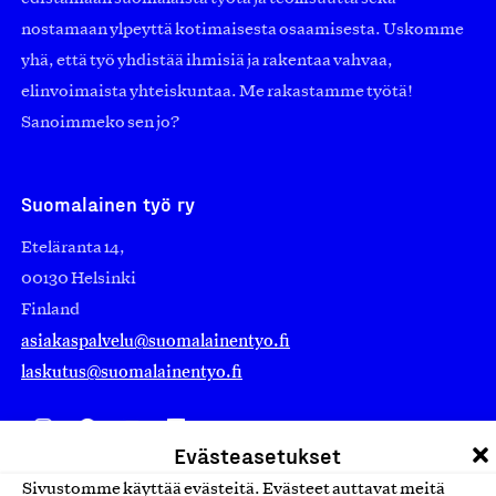
nostamaan ylpeyttä kotimaisesta osaamisesta. Uskomme
yhä, että työ yhdistää ihmisiä ja rakentaa vahvaa,
elinvoimaista yhteiskuntaa. Me rakastamme työtä!
Sanoimmeko sen jo?
Suomalainen työ ry
Eteläranta 14,
00130 Helsinki
Finland
asiakaspalvelu@suomalainentyo.fi
laskutus@suomalainentyo.fi
Evästeasetukset
Avainlippu
Sivustomme käyttää evästeitä. Evästeet auttavat meitä