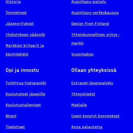
Historia
Avainlippu-palvelu
Toimielimet
Avainlippu-verkkokauppa
Jäsenyritykset
Design from Finland
Yhdistyksen säännöt
Yhteiskunnallinen yritys -
merkki
Merkkien kriteerit ja
käyttöehdot
Vuosimaksu
Opi ja innostu
Ollaan yhteyksissä
Tutkittua-tietopankki
Extranet-jäsenpalvelu
Koulutukset jäsenille
Yhteystiedot
Koulutustallenteet
Medialle
Blogit
Usein kysytyt kysymykset
Tiedotteet
Anna palautetta