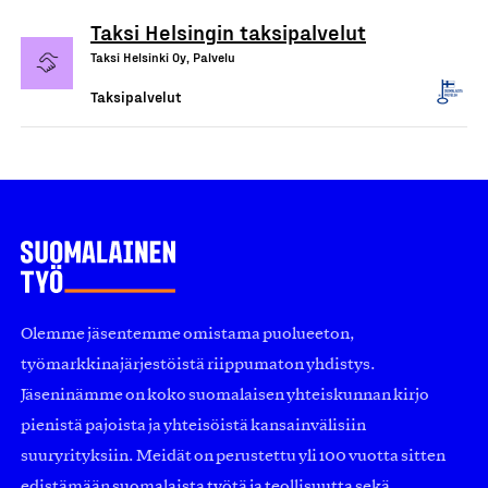
Taksi Helsingin taksipalvelut
Taksi Helsinki Oy, Palvelu
Taksipalvelut
Olemme jäsentemme omistama puolueeton,
työmarkkinajärjestöistä riippumaton yhdistys.
Jäseninämme on koko suomalaisen yhteiskunnan kirjo
pienistä pajoista ja yhteisöistä kansainvälisiin
suuryrityksiin. Meidät on perustettu yli 100 vuotta sitten
edistämään suomalaista työtä ja teollisuutta sekä