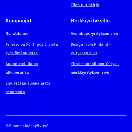
Tilaa uutiskirje
Kampanjat
Merkkiyrityksille
Nollatilanne
Avainlippu-yrityksen sivu
Tervetuloa kohti positiivista
Design from Finland -
työelämäpuhetta
yrityksen sivu
Suunnittelulla on
Yhteiskunnallinen Yritys -
alkuperänsä
merkkiyrityksen sivu
Liputetaan suomalaista
osaamista
© Suomalainen työ 2026.