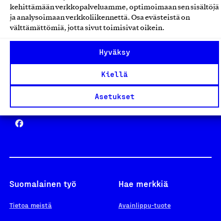
kehittämään verkkopalveluamme, optimoimaan sen sisältöjä
ja analysoimaan verkkoliikennettä. Osa evästeistä on
välttämättömiä, jotta sivut toimisivat oikein.
Design From Finland
Hyväksy
Kiellä
Asetukset
Yhteiskunnallinen Yritys -merkki
Suomalainen työ
Hae merkkiä
Tietoa meistä
Avainlippu-tuote