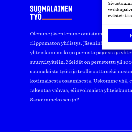
Sivustomme 
verkkopalve
evästeistä o
Olemme jäsentemme omistama puolueeton, 
H
riippumaton yhdistys. Jäseninämme on ko
yhteiskunnan kirjo pienistä pajoista ja yhte
suuryrityksiin. Meidät on perustettu yli 10
suomalaista työtä ja teollisuutta sekä nost
kotimaisesta osaamisesta. Uskomme yhä, ett
rakentaa vahvaa, elinvoimaista yhteiskunt
Sanoimmeko sen jo?