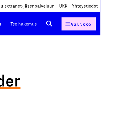
du extranet-jäsenpalveluun
UKK
Yhteystiedot
u
Tee hakemus
Valikko
der