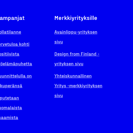
ampanjat
Merkkiyrityksille
ollatilanne
Avainlippu-yrityksen
sivu
ervetuloa kohti
ositiivista
Design from Finland -
yöelämäpuhetta
yrityksen sivu
uunnittelulla on
Yhteiskunnallinen
lkuperänsä
Yritys -merkkiyrityksen
sivu
iputetaan
uomalaista
saamista