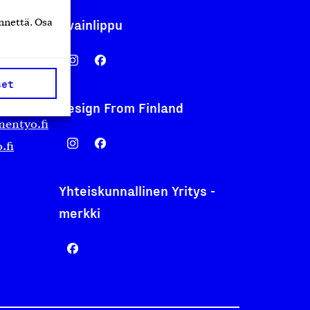
Avainlippu
nnettä. Osa
set
Design From Finland
nentyo.fi
.fi
Yhteiskunnallinen Yritys -
merkki