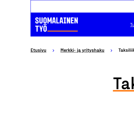
T
Etusivu
Merkki- ja yrityshaku
Taksil
Ta