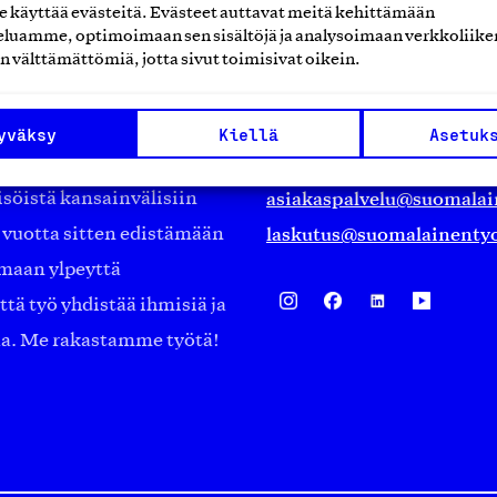
käyttää evästeitä. Evästeet auttavat meitä kehittämään
Suomalainen työ ry
luamme, optimoimaan sen sisältöjä ja analysoimaan verkkoliike
n välttämättömiä, jotta sivut toimisivat oikein.
Eteläranta 14,
työmarkkinajärjestöistä
00130 Helsinki
yväksy
Kiellä
Asetuk
ko suomalaisen
Finland
asiakaspalvelu@suomalai
isöistä kansainvälisiin
laskutus@suomalainentyo
0 vuotta sitten edistämään
amaan ylpeyttä
ä työ yhdistää ihmisiä ja
aa. Me rakastamme työtä!