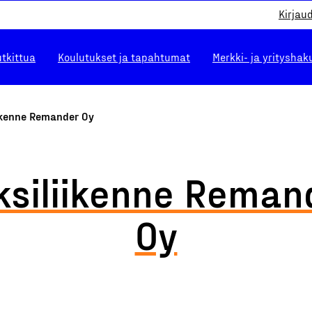
Kirjau
utkittua
Koulutukset ja tapahtumat
Merkki- ja yrityshak
iikenne Remander Oy
ksiliikenne Reman
Oy