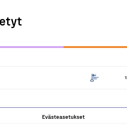
etyt
T
Evästeasetukset