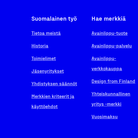
Suomalainen työ
Hae merkkiä
Tietoa meistä
Avainlippu-tuote
Historia
Avainlippu-palvelu
Toimielimet
Avainlippu-
verkkokauppa
Jäsenyritykset
Design from Finland
Yhdistyksen säännöt
Yhteiskunnallinen
Merkkien kriteerit ja
yritys -merkki
käyttöehdot
Vuosimaksu