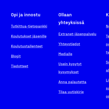
Opi ja innostu
Ollaan
K
yhteyksissä
Tutkittua-tietopankki
N
Extranet-jäsenpalvelu
Koulutukset jäsenille
T
Yhteystiedot
p
Koulutustallenteet
t
Medialle
Blogit
S
Usein kysytyt
Tiedotteet
a
kysymykset
L
Anna palautetta
s
Tilaa uutiskirje
o