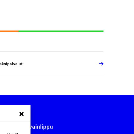
aksipalvelut
Avainlippu