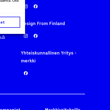
nnettä. Osa
set
Design From Finland
nentyo.fi
.fi
Yhteiskunnallinen Yritys -
merkki
ampanjat
Merkkiyrityksille