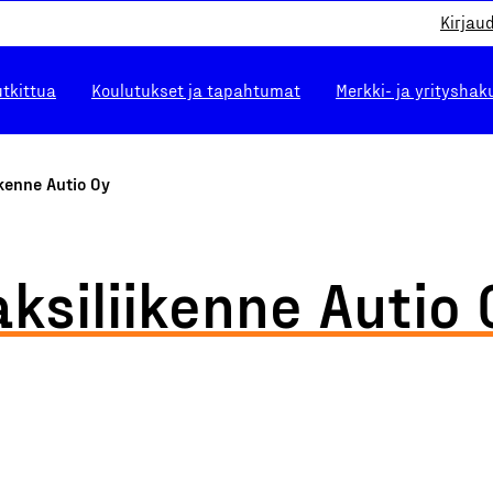
Kirjau
utkittua
Koulutukset ja tapahtumat
Merkki- ja yrityshak
ikenne Autio Oy
aksiliikenne Autio 