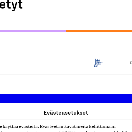
etyt
T
Evästeasetukset
Suomalainen työ ry
käyttää evästeitä. Evästeet auttavat meitä kehittämään