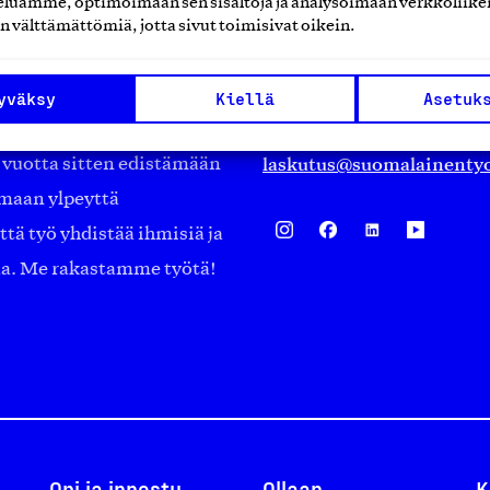
luamme, optimoimaan sen sisältöjä ja analysoimaan verkkoliike
Eteläranta 14,
n välttämättömiä, jotta sivut toimisivat oikein.
työmarkkinajärjestöistä
00130 Helsinki
ko suomalaisen
Finland
yväksy
Kiellä
Asetuk
asiakaspalvelu@suomalai
isöistä kansainvälisiin
laskutus@suomalainentyo
0 vuotta sitten edistämään
amaan ylpeyttä
ä työ yhdistää ihmisiä ja
aa. Me rakastamme työtä!
Opi ja innostu
Ollaan
K