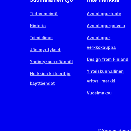
Tietoa meistä
Avainlippu-tuote
Historia
Avainlippu-palvelu
Toimielimet
Avainlippu-
verkkokauppa
Jäsenyritykset
Design from Finland
Yhdistyksen säännöt
Yhteiskunnallinen
Merkkien kriteerit ja
yritys -merkki
käyttöehdot
Vuosimaksu
© Suomalainen 