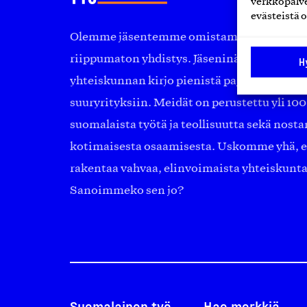
verkkopalve
evästeistä o
Olemme jäsentemme omistama puolueeton, 
riippumaton yhdistys. Jäseninämme on ko
H
yhteiskunnan kirjo pienistä pajoista ja yhte
suuryrityksiin. Meidät on perustettu yli 10
suomalaista työtä ja teollisuutta sekä nost
kotimaisesta osaamisesta. Uskomme yhä, ett
rakentaa vahvaa, elinvoimaista yhteiskunt
Sanoimmeko sen jo?
Suomalainen työ
Hae merkkiä