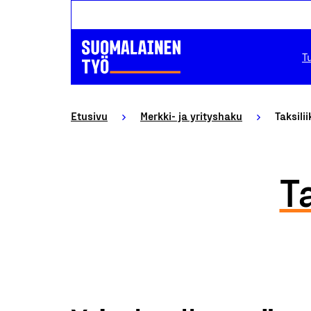
T
Etusivu
Merkki- ja yrityshaku
Taksili
T