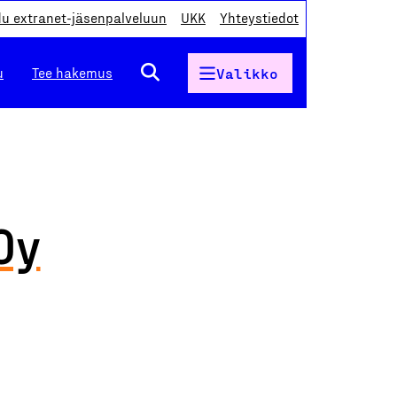
du extranet-jäsenpalveluun
UKK
Yhteystiedot
u
Tee hakemus
Valikko
Oy