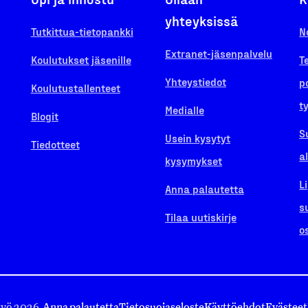
yhteyksissä
Tutkittua-tietopankki
N
Extranet-jäsenpalvelu
Koulutukset jäsenille
T
Yhteystiedot
p
Koulutustallenteet
t
Medialle
Blogit
S
Usein kysytyt
Tiedotteet
a
kysymykset
L
Anna palautetta
s
Tilaa uutiskirje
o
työ 2026.
Anna palautetta
Tietosuojaseloste
Käyttöehdot
Evästeet