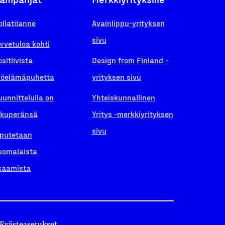
ollatilanne
Avainlippu-yrityksen
sivu
ervetuloa kohti
ositiivista
Design from Finland -
yöelämäpuhetta
yrityksen sivu
uunnittelulla on
Yhteiskunnallinen
lkuperänsä
Yritys -merkkiyrityksen
sivu
iputetaan
uomalaista
saamista
Evästeasetukset