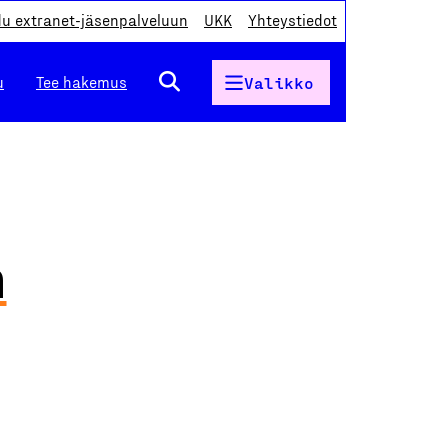
du extranet-jäsenpalveluun
UKK
Yhteystiedot
u
Tee hakemus
Valikko
n