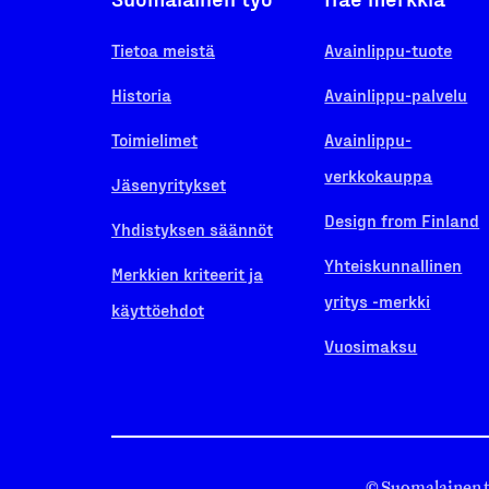
Tietoa meistä
Avainlippu-tuote
Historia
Avainlippu-palvelu
Toimielimet
Avainlippu-
verkkokauppa
Jäsenyritykset
Design from Finland
Yhdistyksen säännöt
Yhteiskunnallinen
Merkkien kriteerit ja
yritys -merkki
käyttöehdot
Vuosimaksu
© Suomalainen 