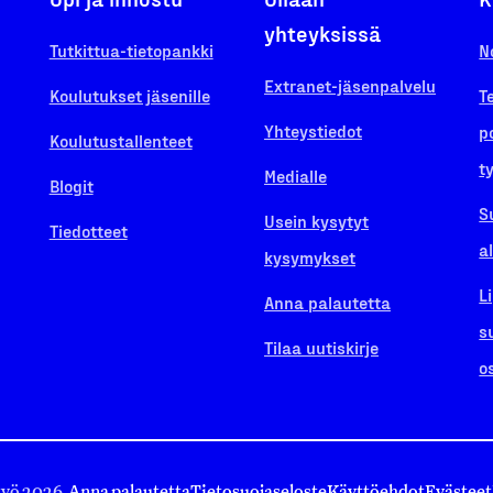
yhteyksissä
Tutkittua-tietopankki
N
Extranet-jäsenpalvelu
Koulutukset jäsenille
T
Yhteystiedot
p
Koulutustallenteet
t
Medialle
Blogit
S
Usein kysytyt
Tiedotteet
a
kysymykset
L
Anna palautetta
s
Tilaa uutiskirje
o
työ 2026.
Anna palautetta
Tietosuojaseloste
Käyttöehdot
Evästeet