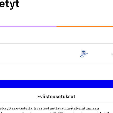
etyt
T
Evästeasetukset
Suomalainen työ ry
käyttää evästeitä. Evästeet auttavat meitä kehittämään