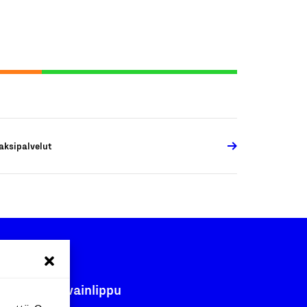
aksipalvelut
Avainlippu