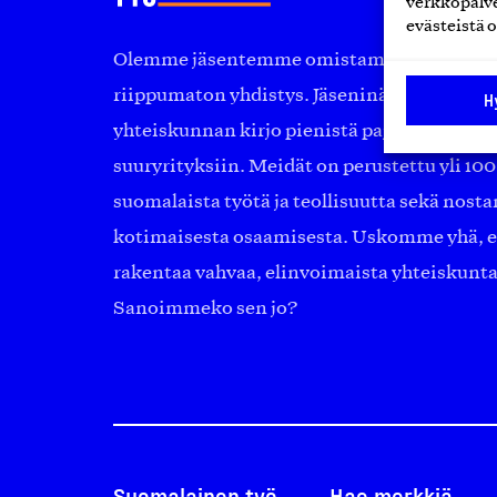
verkkopalve
evästeistä o
Olemme jäsentemme omistama puolueeton, 
riippumaton yhdistys. Jäseninämme on ko
H
yhteiskunnan kirjo pienistä pajoista ja yhte
suuryrityksiin. Meidät on perustettu yli 10
suomalaista työtä ja teollisuutta sekä nost
kotimaisesta osaamisesta. Uskomme yhä, ett
rakentaa vahvaa, elinvoimaista yhteiskunt
Sanoimmeko sen jo?
Suomalainen työ
Hae merkkiä