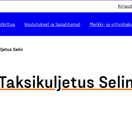
Kirjau
utkittua
Koulutukset ja tapahtumat
Merkki- ja yrityshak
ljetus Selin
Taksikuljetus Seli