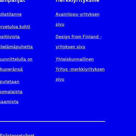
ollatilanne
Avainlippu-yrityksen
sivu
ervetuloa kohti
ositiivista
Design from Finland -
yöelämäpuhetta
yrityksen sivu
uunnittelulla on
Yhteiskunnallinen
lkuperänsä
Yritys -merkkiyrityksen
sivu
iputetaan
uomalaista
saamista
Evästeasetukset