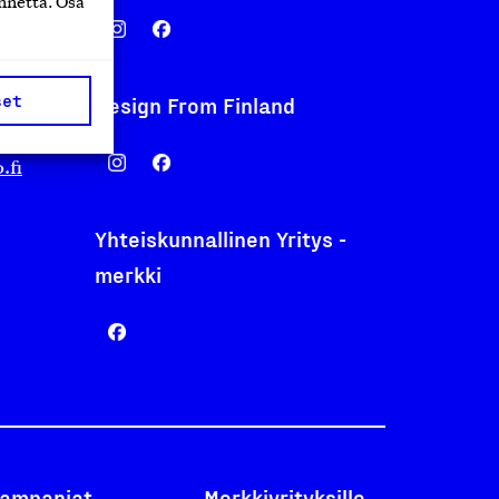
nnettä. Osa
set
Design From Finland
nentyo.fi
.fi
Yhteiskunnallinen Yritys -
merkki
ampanjat
Merkkiyrityksille