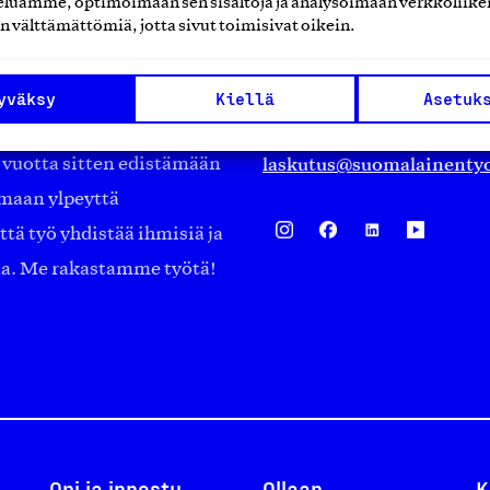
luamme, optimoimaan sen sisältöjä ja analysoimaan verkkoliike
Eteläranta 14,
n välttämättömiä, jotta sivut toimisivat oikein.
työmarkkinajärjestöistä
00130 Helsinki
ko suomalaisen
Finland
yväksy
Kiellä
Asetuk
asiakaspalvelu@suomalai
isöistä kansainvälisiin
laskutus@suomalainentyo
0 vuotta sitten edistämään
amaan ylpeyttä
ä työ yhdistää ihmisiä ja
aa. Me rakastamme työtä!
Opi ja innostu
Ollaan
K