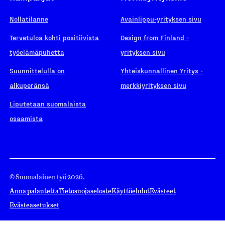
Nollatilanne
Avainlippu-yrityksen sivu
Tervetuloa kohti positiivista
Design from Finland -
työelämäpuhetta
yrityksen sivu
Suunnittelulla on
Yhteiskunnallinen Yritys -
alkuperänsä
merkkiyrityksen sivu
Liputetaan suomalaista
osaamista
© Suomalainen työ 2026.
Anna palautetta
Tietosuojaseloste
Käyttöehdot
Evästeet
Evästeasetukset