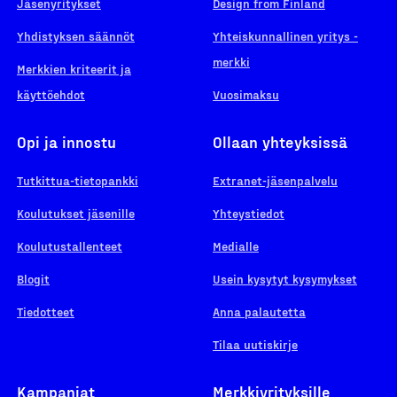
Jäsenyritykset
Design from Finland
Yhdistyksen säännöt
Yhteiskunnallinen yritys -
merkki
Merkkien kriteerit ja
käyttöehdot
Vuosimaksu
Opi ja innostu
Ollaan yhteyksissä
Tutkittua-tietopankki
Extranet-jäsenpalvelu
Koulutukset jäsenille
Yhteystiedot
Koulutustallenteet
Medialle
Blogit
Usein kysytyt kysymykset
Tiedotteet
Anna palautetta
Tilaa uutiskirje
Kampanjat
Merkkiyrityksille