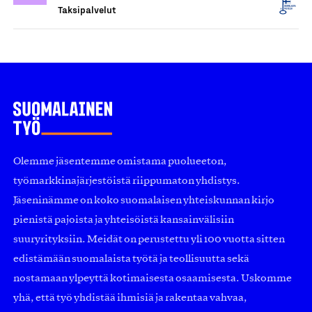
Taksipalvelut
Olemme jäsentemme omistama puolueeton,
työmarkkinajärjestöistä riippumaton yhdistys.
Jäseninämme on koko suomalaisen yhteiskunnan kirjo
pienistä pajoista ja yhteisöistä kansainvälisiin
suuryrityksiin. Meidät on perustettu yli 100 vuotta sitten
edistämään suomalaista työtä ja teollisuutta sekä
nostamaan ylpeyttä kotimaisesta osaamisesta. Uskomme
yhä, että työ yhdistää ihmisiä ja rakentaa vahvaa,