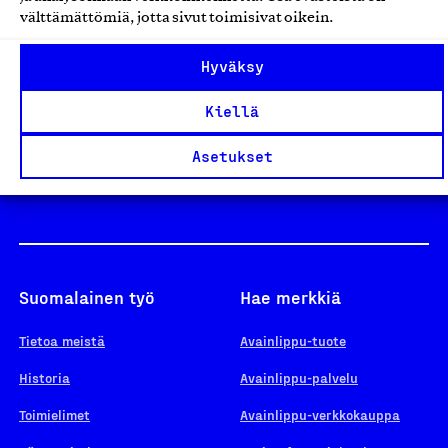
välttämättömiä, jotta sivut toimisivat oikein.
Design From Finland
Hyväksy
Kiellä
Yhteiskunnallinen Yritys -merkki
Asetukset
Suomalainen työ
Hae merkkiä
Tietoa meistä
Avainlippu-tuote
Historia
Avainlippu-palvelu
Toimielimet
Avainlippu-verkkokauppa