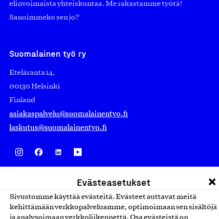
elinvoimaista yhteiskuntaa. Me rakastamme työtä!
Sanoimmeko sen jo?
Suomalainen työ ry
Eteläranta 14,
00130 Helsinki
Finland
asiakaspalvelu@suomalainentyo.fi
laskutus@suomalainentyo.fi
Avainlippu
Evästeasetukset
Sivustomme käyttää evästeitä. Evästeet auttavat meitä
kehittämään verkkopalveluamme, optimoimaan sen sisältöjä
ja analysoimaan verkkoliikennettä. Osa evästeistä on