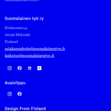
Sanoimmeko sen jo?
Suomalainen työ ry
Eteläranta 14,
00130 Helsinki
Finland
asiakaspalvelu@suomalainentyo.fi
laskutus@suomalainentyo.fi
Avainlippu
Design From Finland