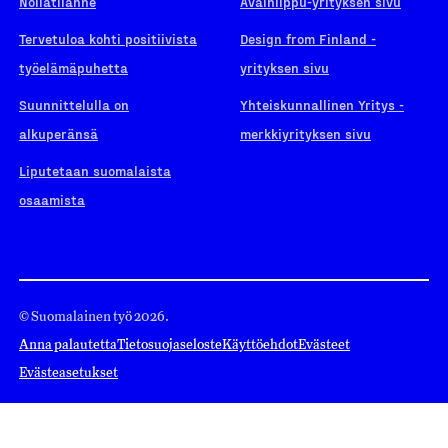
Nollatilanne
Avainlippu-yrityksen sivu
Tervetuloa kohti positiivista
Design from Finland -
työelämäpuhetta
yrityksen sivu
Suunnittelulla on
Yhteiskunnallinen Yritys -
alkuperänsä
merkkiyrityksen sivu
Liputetaan suomalaista
osaamista
© Suomalainen työ 2026.
Anna palautetta
Tietosuojaseloste
Käyttöehdot
Evästeet
Evästeasetukset