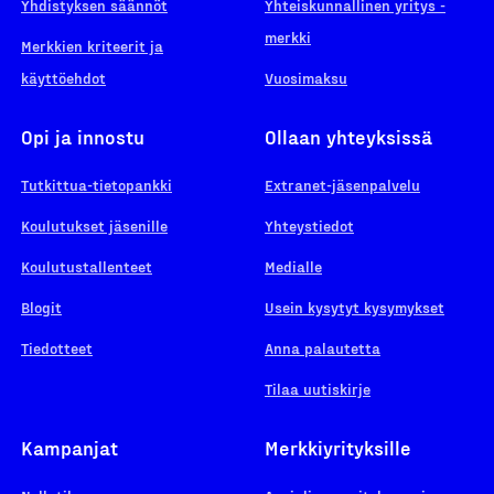
Yhdistyksen säännöt
Yhteiskunnallinen yritys -
merkki
Merkkien kriteerit ja
käyttöehdot
Vuosimaksu
Opi ja innostu
Ollaan yhteyksissä
Tutkittua-tietopankki
Extranet-jäsenpalvelu
Koulutukset jäsenille
Yhteystiedot
Koulutustallenteet
Medialle
Blogit
Usein kysytyt kysymykset
Tiedotteet
Anna palautetta
Tilaa uutiskirje
Kampanjat
Merkkiyrityksille