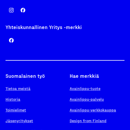
Yhteiskunnallinen Yritys -merkki
Suomalainen työ
Hae merkkiä
Tietoa meistä
Avainlippu-tuote
Historia
Avainlippu-palvelu
Toimielimet
Avainlippu-verkkokauppa
Jäsenyritykset
Design from Finland