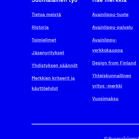
Tietoa meistä
Avainlippu-tuote
Historia
Avainlippu-palvelu
Toimielimet
Avainlippu-
verkkokauppa
Jäsenyritykset
Design from Finland
Yhdistyksen säännöt
Yhteiskunnallinen
Merkkien kriteerit ja
yritys -merkki
käyttöehdot
Vuosimaksu
© Suomalainen 