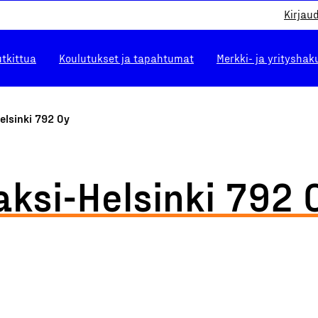
Kirjau
utkittua
Koulutukset ja tapahtumat
Merkki- ja yrityshak
elsinki 792 Oy
aksi-Helsinki 792 