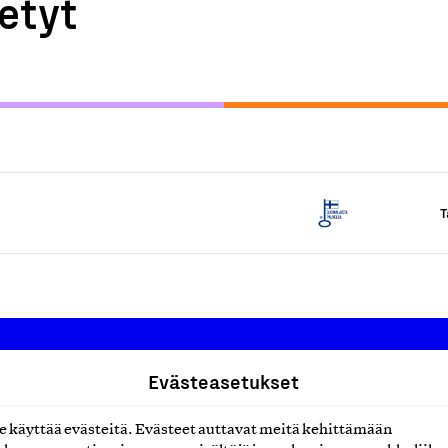
etyt
T
Evästeasetukset
Suomalainen työ ry
käyttää evästeitä. Evästeet auttavat meitä kehittämään