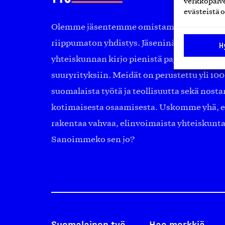
verkkopalve
evästeistä o
Olemme jäsentemme omistama puolueeton, 
riippumaton yhdistys. Jäseninämme on ko
H
yhteiskunnan kirjo pienistä pajoista ja yhte
suuryrityksiin. Meidät on perustettu yli 10
suomalaista työtä ja teollisuutta sekä nost
kotimaisesta osaamisesta. Uskomme yhä, ett
rakentaa vahvaa, elinvoimaista yhteiskunt
Sanoimmeko sen jo?
Suomalainen työ
Hae merkkiä