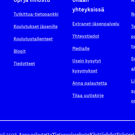
yhteyksissä
Tutkittua-tietopankki
N
Extranet-jäsenpalvelu
Koulutukset jäsenille
T
Yhteystiedot
p
Koulutustallenteet
t
Medialle
Blogit
S
Usein kysytyt
Tiedotteet
a
kysymykset
L
Anna palautetta
s
Tilaa uutiskirje
o
työ 2026.
Anna palautetta
Tietosuojaseloste
Käyttöehdot
Evästeet