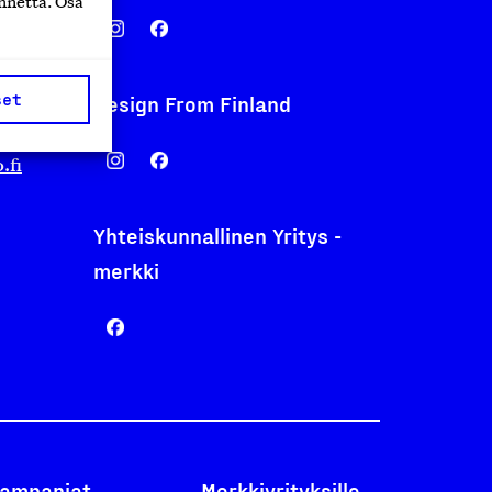
nnettä. Osa
set
Design From Finland
nentyo.fi
.fi
Yhteiskunnallinen Yritys -
merkki
ampanjat
Merkkiyrityksille