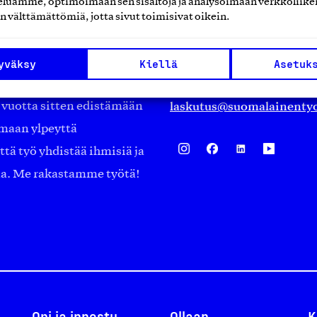
luamme, optimoimaan sen sisältöjä ja analysoimaan verkkoliike
Eteläranta 14,
n välttämättömiä, jotta sivut toimisivat oikein.
työmarkkinajärjestöistä
00130 Helsinki
ko suomalaisen
Finland
yväksy
Kiellä
Asetuk
asiakaspalvelu@suomalai
isöistä kansainvälisiin
laskutus@suomalainentyo
0 vuotta sitten edistämään
amaan ylpeyttä
ä työ yhdistää ihmisiä ja
aa. Me rakastamme työtä!
Opi ja innostu
Ollaan
K