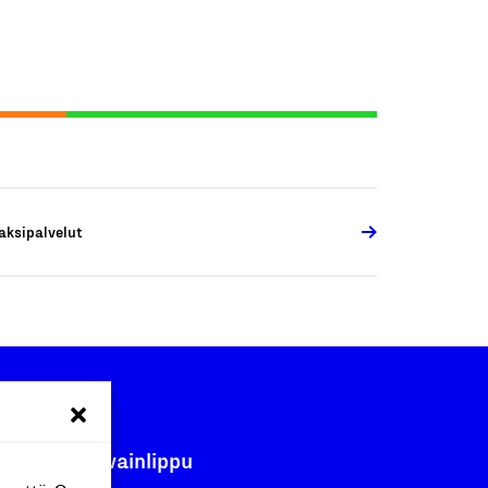
aksipalvelut
Avainlippu