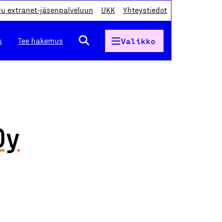
du extranet-jäsenpalveluun
UKK
Yhteystiedot
u
Tee hakemus
Valikko
Oy