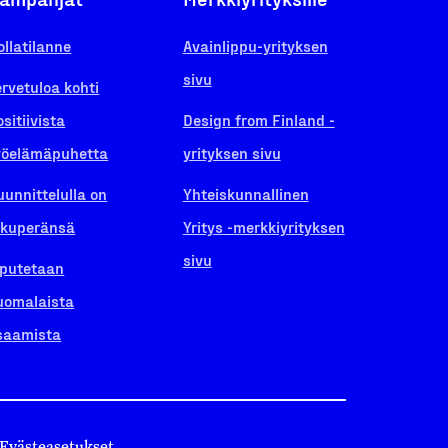
ollatilanne
Avainlippu-yrityksen
sivu
ervetuloa kohti
ositiivista
Design from Finland -
yöelämäpuhetta
yrityksen sivu
uunnittelulla on
Yhteiskunnallinen
lkuperänsä
Yritys -merkkiyrityksen
sivu
iputetaan
uomalaista
saamista
Evästeasetukset