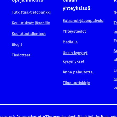
yhteyksissä
Tutkittua-tietopankki
N
Extranet-jäsenpalvelu
Koulutukset jäsenille
T
Yhteystiedot
p
Koulutustallenteet
t
Medialle
Blogit
S
Usein kysytyt
Tiedotteet
a
kysymykset
L
Anna palautetta
s
Tilaa uutiskirje
o
työ 2026.
Anna palautetta
Tietosuojaseloste
Käyttöehdot
Evästeet