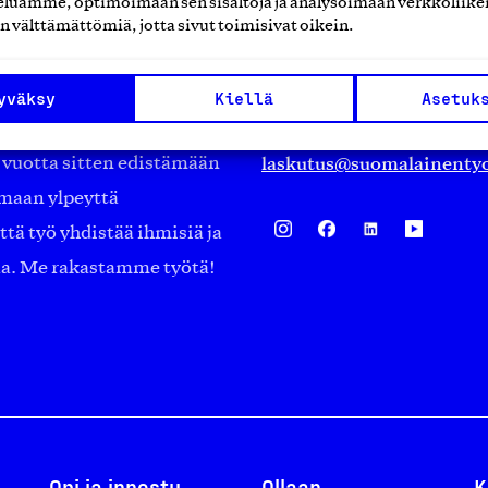
luamme, optimoimaan sen sisältöjä ja analysoimaan verkkoliike
Eteläranta 14,
n välttämättömiä, jotta sivut toimisivat oikein.
työmarkkinajärjestöistä
00130 Helsinki
ko suomalaisen
Finland
yväksy
Kiellä
Asetuk
asiakaspalvelu@suomalai
isöistä kansainvälisiin
laskutus@suomalainentyo
0 vuotta sitten edistämään
amaan ylpeyttä
ä työ yhdistää ihmisiä ja
aa. Me rakastamme työtä!
Opi ja innostu
Ollaan
K