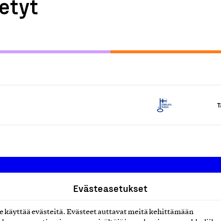
etyt
T
Evästeasetukset
Suomalainen työ ry
käyttää evästeitä. Evästeet auttavat meitä kehittämään