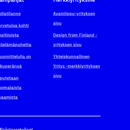
ollatilanne
Avainlippu-yrityksen
sivu
ervetuloa kohti
ositiivista
Design from Finland -
yöelämäpuhetta
yrityksen sivu
uunnittelulla on
Yhteiskunnallinen
lkuperänsä
Yritys -merkkiyrityksen
sivu
iputetaan
uomalaista
saamista
Evästeasetukset