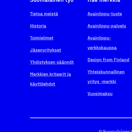
Tietoa meistä
Avainlippu-tuote
Historia
Avainlippu-palvelu
Toimielimet
Avainlippu-
verkkokauppa
Jäsenyritykset
Design from Finland
Yhdistyksen säännöt
Yhteiskunnallinen
Merkkien kriteerit ja
yritys -merkki
käyttöehdot
Vuosimaksu
© Suomalainen 