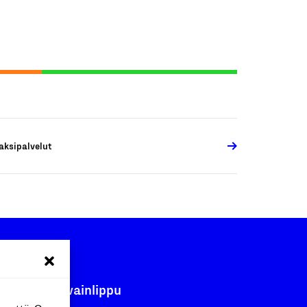
aksipalvelut
Avainlippu