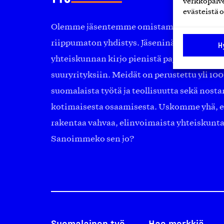
verkkopalve
evästeistä o
Olemme jäsentemme omistama puolueeton, 
riippumaton yhdistys. Jäseninämme on ko
H
yhteiskunnan kirjo pienistä pajoista ja yhte
suuryrityksiin. Meidät on perustettu yli 10
suomalaista työtä ja teollisuutta sekä nost
kotimaisesta osaamisesta. Uskomme yhä, ett
rakentaa vahvaa, elinvoimaista yhteiskunt
Sanoimmeko sen jo?
Suomalainen työ
Hae merkkiä