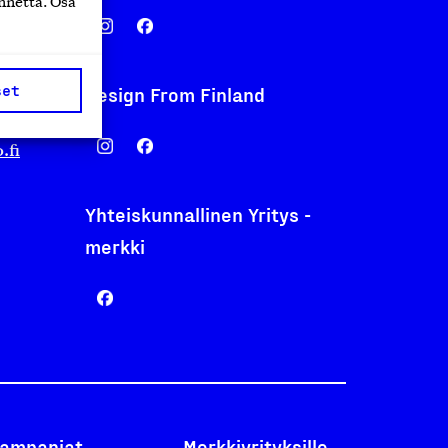
nnettä. Osa
set
Design From Finland
nentyo.fi
.fi
Yhteiskunnallinen Yritys -
merkki
ampanjat
Merkkiyrityksille