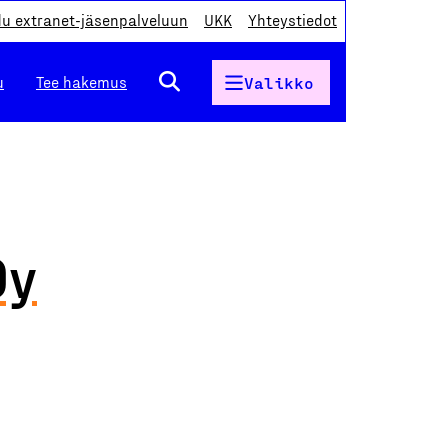
du extranet-jäsenpalveluun
UKK
Yhteystiedot
u
Tee hakemus
Valikko
Oy