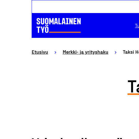
T
Etusivu
Merkki- ja yrityshaku
Taksi H
T