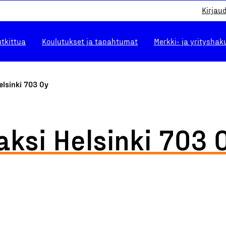
Kirjau
utkittua
Koulutukset ja tapahtumat
Merkki- ja yrityshak
elsinki 703 Oy
aksi Helsinki 703 