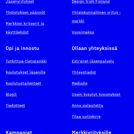
Jäsenyritykset
Design from Finland
Yhdistyksen säännöt
Yhteiskunnallinen yritys -
merkki
Merkkien kriteerit ja
käyttöehdot
Vuosimaksu
Opi ja innostu
Ollaan yhteyksissä
Tutkittua-tietopankki
Extranet-jäsenpalvelu
Koulutukset jäsenille
Yhteystiedot
Koulutustallenteet
Medialle
Blogit
Usein kysytyt kysymykset
Tiedotteet
Anna palautetta
Tilaa uutiskirje
Kampanjat
Merkkiyrityksille