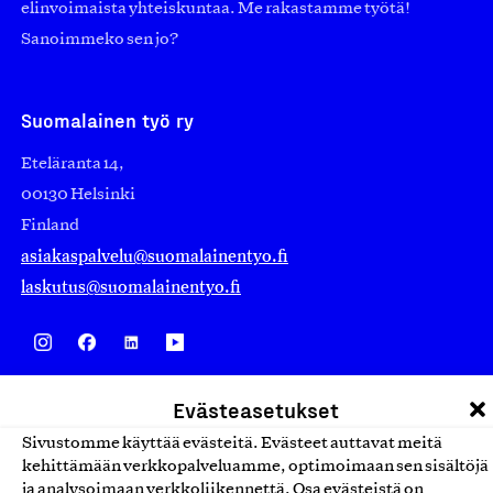
elinvoimaista yhteiskuntaa. Me rakastamme työtä!
Sanoimmeko sen jo?
Suomalainen työ ry
Eteläranta 14,
00130 Helsinki
Finland
asiakaspalvelu@suomalainentyo.fi
laskutus@suomalainentyo.fi
Avainlippu
Evästeasetukset
Sivustomme käyttää evästeitä. Evästeet auttavat meitä
kehittämään verkkopalveluamme, optimoimaan sen sisältöjä
ja analysoimaan verkkoliikennettä. Osa evästeistä on