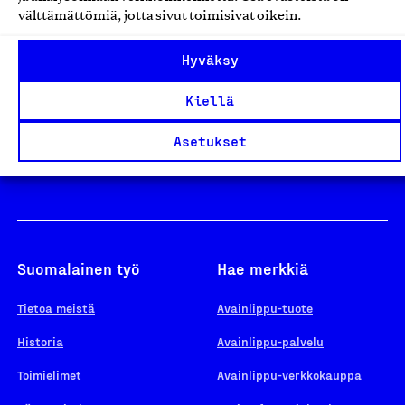
välttämättömiä, jotta sivut toimisivat oikein.
Design From Finland
Hyväksy
Kiellä
Yhteiskunnallinen Yritys -merkki
Asetukset
Suomalainen työ
Hae merkkiä
Tietoa meistä
Avainlippu-tuote
Historia
Avainlippu-palvelu
Toimielimet
Avainlippu-verkkokauppa