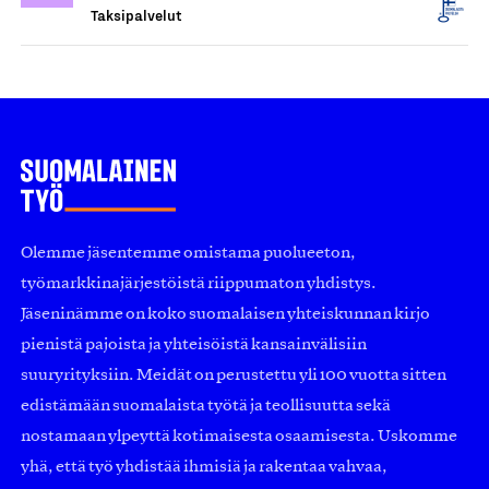
Taksipalvelut
Olemme jäsentemme omistama puolueeton,
työmarkkinajärjestöistä riippumaton yhdistys.
Jäseninämme on koko suomalaisen yhteiskunnan kirjo
pienistä pajoista ja yhteisöistä kansainvälisiin
suuryrityksiin. Meidät on perustettu yli 100 vuotta sitten
edistämään suomalaista työtä ja teollisuutta sekä
nostamaan ylpeyttä kotimaisesta osaamisesta. Uskomme
yhä, että työ yhdistää ihmisiä ja rakentaa vahvaa,