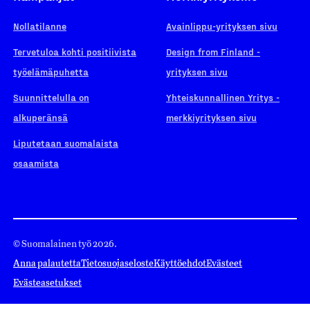
Nollatilanne
Avainlippu-yrityksen sivu
Tervetuloa kohti positiivista
Design from Finland -
työelämäpuhetta
yrityksen sivu
Suunnittelulla on
Yhteiskunnallinen Yritys -
alkuperänsä
merkkiyrityksen sivu
Liputetaan suomalaista
osaamista
© Suomalainen työ 2026.
Anna palautetta
Tietosuojaseloste
Käyttöehdot
Evästeet
Evästeasetukset