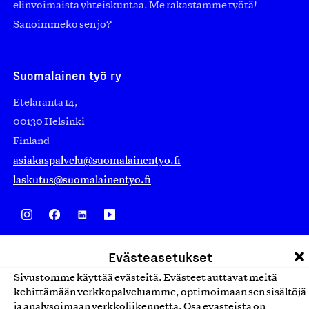
elinvoimaista yhteiskuntaa. Me rakastamme työtä!
Sanoimmeko sen jo?
Suomalainen työ ry
Eteläranta 14,
00130 Helsinki
Finland
asiakaspalvelu@suomalainentyo.fi
laskutus@suomalainentyo.fi
Avainlippu
Evästeasetukset
Sivustomme käyttää evästeitä. Evästeet auttavat meitä
kehittämään verkkopalveluamme, optimoimaan sen sisältöjä
ja analysoimaan verkkoliikennettä. Osa evästeistä on