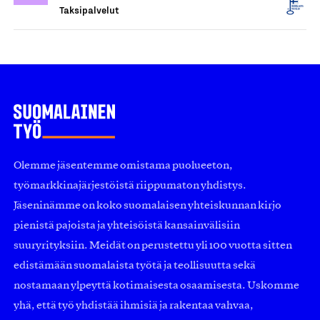
Taksipalvelut
Olemme jäsentemme omistama puolueeton,
työmarkkinajärjestöistä riippumaton yhdistys.
Jäseninämme on koko suomalaisen yhteiskunnan kirjo
pienistä pajoista ja yhteisöistä kansainvälisiin
suuryrityksiin. Meidät on perustettu yli 100 vuotta sitten
edistämään suomalaista työtä ja teollisuutta sekä
nostamaan ylpeyttä kotimaisesta osaamisesta. Uskomme
yhä, että työ yhdistää ihmisiä ja rakentaa vahvaa,