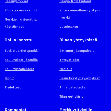
Jäsenyritykset
Design from Finland
Yhdistyksen säännöt
Yhteiskunnallinen yritys -
merkki
Merkkien kriteerit ja
käyttöehdot
Vuosimaksu
Opi ja innostu
Ollaan yhteyksissä
Tutkittua-tietopankki
Extranet-jäsenpalvelu
Koulutukset jäsenille
Yhteystiedot
Koulutustallenteet
Medialle
Blogit
Usein kysytyt kysymykset
Tiedotteet
Anna palautetta
Tilaa uutiskirje
Kampanjat
Merkkiyrityksille