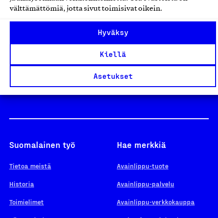
välttämättömiä, jotta sivut toimisivat oikein.
Design From Finland
Hyväksy
Kiellä
Yhteiskunnallinen Yritys -merkki
Asetukset
Suomalainen työ
Hae merkkiä
Tietoa meistä
Avainlippu-tuote
Historia
Avainlippu-palvelu
Toimielimet
Avainlippu-verkkokauppa