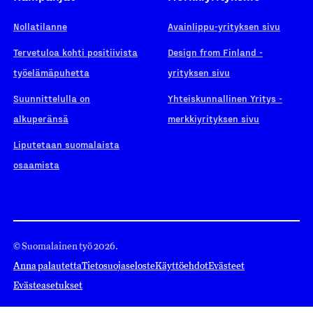
Nollatilanne
Avainlippu-yrityksen sivu
Tervetuloa kohti positiivista
Design from Finland -
työelämäpuhetta
yrityksen sivu
Suunnittelulla on
Yhteiskunnallinen Yritys -
alkuperänsä
merkkiyrityksen sivu
Liputetaan suomalaista
osaamista
© Suomalainen työ 2026.
Anna palautetta
Tietosuojaseloste
Käyttöehdot
Evästeet
Evästeasetukset