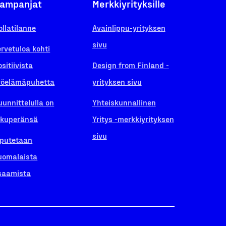
ampanjat
Merkkiyrityksille
ollatilanne
Avainlippu-yrityksen
sivu
ervetuloa kohti
ositiivista
Design from Finland -
yöelämäpuhetta
yrityksen sivu
uunnittelulla on
Yhteiskunnallinen
lkuperänsä
Yritys -merkkiyrityksen
sivu
iputetaan
uomalaista
saamista