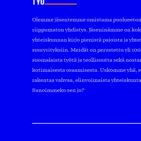
Olemme jäsentemme omistama puolueeton, 
riippumaton yhdistys. Jäseninämme on ko
yhteiskunnan kirjo pienistä pajoista ja yhte
suuryrityksiin. Meidät on perustettu yli 10
suomalaista työtä ja teollisuutta sekä nost
kotimaisesta osaamisesta. Uskomme yhä, ett
rakentaa vahvaa, elinvoimaista yhteiskunt
Sanoimmeko sen jo?