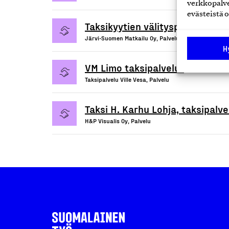
verkkopalve
evästeistä o
Taksikyytien välityspalvelu ja a
Järvi-Suomen Matkailu Oy, Palvelu
H
VM Limo taksipalvelut
Taksipalvelu Ville Vesa, Palvelu
Taksi H. Karhu Lohja, taksipalve
H&P Visualis Oy, Palvelu