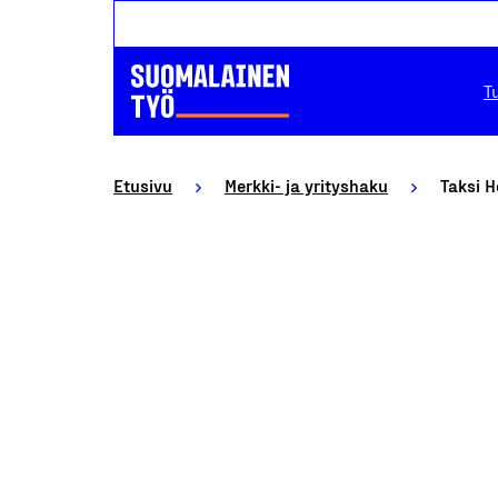
T
Etusivu
Merkki- ja yrityshaku
Taksi H