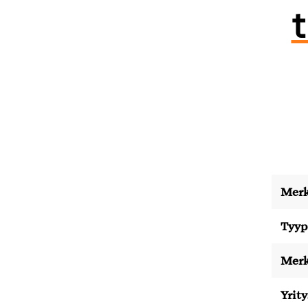
Merk
Tyyp
Merk
Yrity