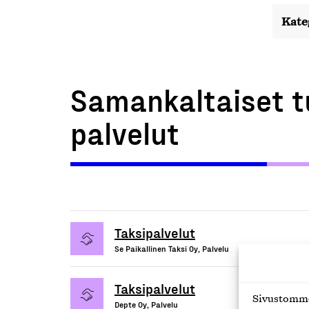
Kate
Samankaltaiset t
palvelut
Taksipalvelut
Se Paikallinen Taksi Oy, Palvelu
Taksipalvelut
Sivustomme 
Depte Oy, Palvelu