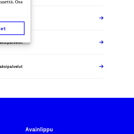
nnettä. Osa
aksipalvelut
set
aksipalvelut
aksipalvelut
Avainlippu