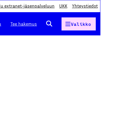
du extranet-jäsenpalveluun
UKK
Yhteystiedot
u
Tee hakemus
Valikko