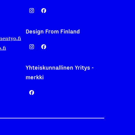
Design From Finland
nentyo.fi
.fi
Yhteiskunnallinen Yritys -
merkki