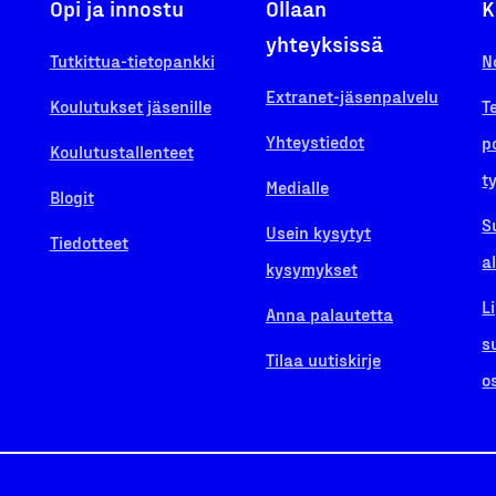
Opi ja innostu
Ollaan
K
yhteyksissä
Tutkittua-tietopankki
N
Extranet-jäsenpalvelu
Koulutukset jäsenille
T
Yhteystiedot
p
Koulutustallenteet
t
Medialle
Blogit
S
Usein kysytyt
Tiedotteet
a
kysymykset
L
Anna palautetta
s
Tilaa uutiskirje
o