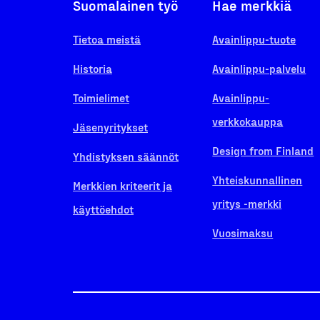
Suomalainen työ
Hae merkkiä
Tietoa meistä
Avainlippu-tuote
Historia
Avainlippu-palvelu
Toimielimet
Avainlippu-
verkkokauppa
Jäsenyritykset
Design from Finland
Yhdistyksen säännöt
Yhteiskunnallinen
Merkkien kriteerit ja
yritys -merkki
käyttöehdot
Vuosimaksu