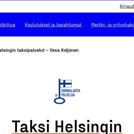
Kirjau
utkittua
Koulutukset ja tapahtumat
Merkki- ja yrityshak
elsingin taksipalvelut – Vesa Koljonen
Taksi Helsingin