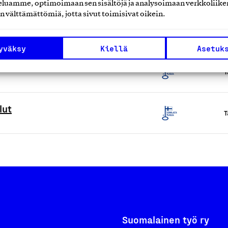
luamme, optimoimaan sen sisältöjä ja analysoimaan verkkoliike
n välttämättömiä, jotta sivut toimisivat oikein.
jot: FI-taksit ja GreenCab-taksit
T
yväksy
Kiellä
Asetuk
T
lut
T
Suomalainen työ ry