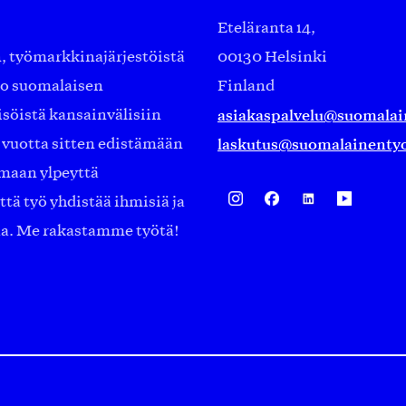
Eteläranta 14,
työmarkkinajärjestöistä
00130 Helsinki
ko suomalaisen
Finland
asiakaspalvelu@suomalai
isöistä kansainvälisiin
laskutus@suomalainentyo
0 vuotta sitten edistämään
amaan ylpeyttä
ä työ yhdistää ihmisiä ja
aa. Me rakastamme työtä!