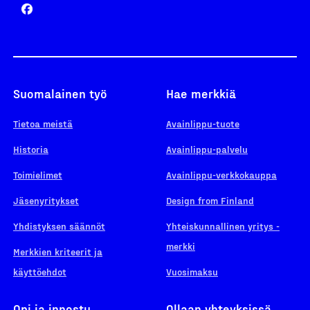
Suomalainen työ
Hae merkkiä
Tietoa meistä
Avainlippu-tuote
Historia
Avainlippu-palvelu
Toimielimet
Avainlippu-verkkokauppa
Jäsenyritykset
Design from Finland
Yhdistyksen säännöt
Yhteiskunnallinen yritys -
merkki
Merkkien kriteerit ja
käyttöehdot
Vuosimaksu
Opi ja innostu
Ollaan yhteyksissä