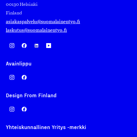
00130 Helsinki
Finland
asiakaspalvelu@suomalainentyo.fi
laskutus@suomalainentyo.fi
Avainlippu
Design From Finland
Yhteiskunnallinen Yritys -merkki