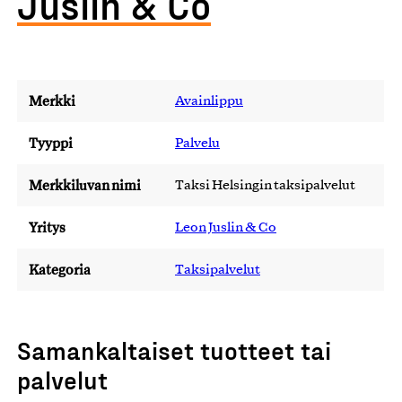
Juslin & Co
Merkki
Avainlippu
Tyyppi
Palvelu
Merkkiluvan nimi
Taksi Helsingin taksipalvelut
Yritys
Leon Juslin & Co
Kategoria
Taksipalvelut
Samankaltaiset tuotteet tai
palvelut