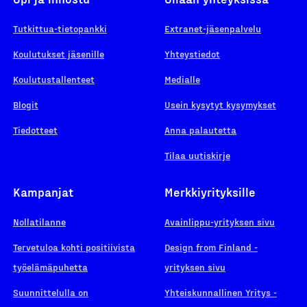
Tutkittua-tietopankki
Extranet-jäsenpalvelu
Koulutukset jäsenille
Yhteystiedot
Koulutustallenteet
Medialle
Blogit
Usein kysytyt kysymykset
Tiedotteet
Anna palautetta
Tilaa uutiskirje
Kampanjat
Merkkiyrityksille
Nollatilanne
Avainlippu-yrityksen sivu
Tervetuloa kohti positiivista
Design from Finland -
työelämäpuhetta
yrityksen sivu
Suunnittelulla on
Yhteiskunnallinen Yritys -