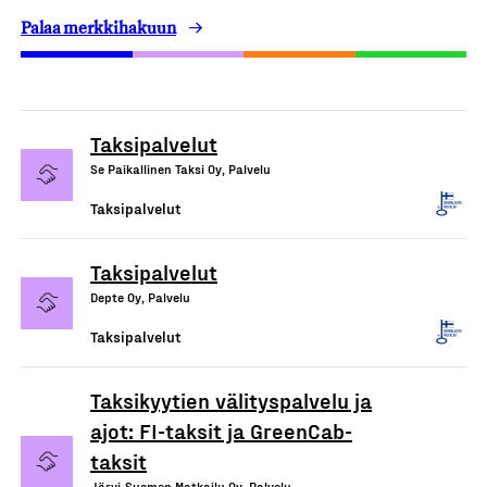
Palaa merkkihakuun
Taksipalvelut
Se Paikallinen Taksi Oy, Palvelu
Taksipalvelut
Taksipalvelut
Depte Oy, Palvelu
Taksipalvelut
Taksikyytien välityspalvelu ja
ajot: FI-taksit ja GreenCab-
taksit
Järvi-Suomen Matkailu Oy, Palvelu