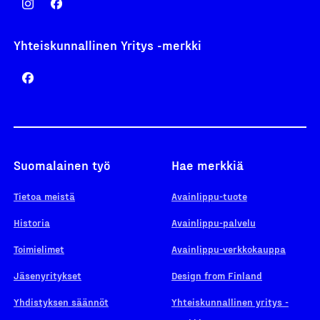
Yhteiskunnallinen Yritys -merkki
Suomalainen työ
Hae merkkiä
Tietoa meistä
Avainlippu-tuote
Historia
Avainlippu-palvelu
Toimielimet
Avainlippu-verkkokauppa
Jäsenyritykset
Design from Finland
Yhdistyksen säännöt
Yhteiskunnallinen yritys -