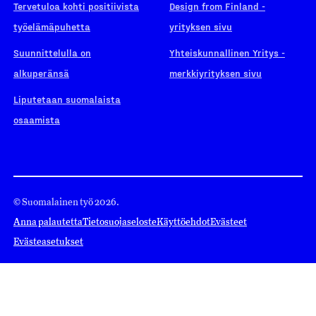
Tervetuloa kohti positiivista
Design from Finland -
työelämäpuhetta
yrityksen sivu
Suunnittelulla on
Yhteiskunnallinen Yritys -
alkuperänsä
merkkiyrityksen sivu
Liputetaan suomalaista
osaamista
© Suomalainen työ 2026.
Anna palautetta
Tietosuojaseloste
Käyttöehdot
Evästeet
Evästeasetukset