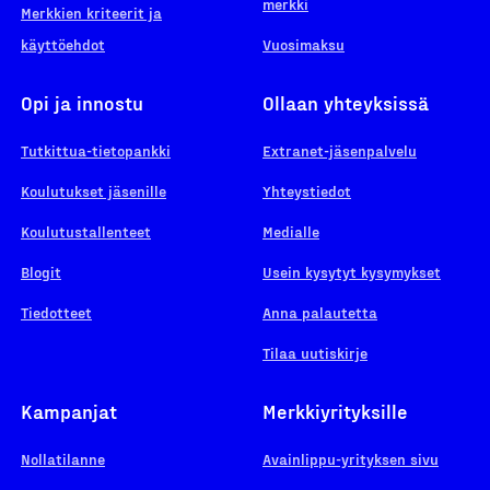
merkki
Merkkien kriteerit ja
käyttöehdot
Vuosimaksu
Opi ja innostu
Ollaan yhteyksissä
Tutkittua-tietopankki
Extranet-jäsenpalvelu
Koulutukset jäsenille
Yhteystiedot
Koulutustallenteet
Medialle
Blogit
Usein kysytyt kysymykset
Tiedotteet
Anna palautetta
Tilaa uutiskirje
Kampanjat
Merkkiyrityksille
Nollatilanne
Avainlippu-yrityksen sivu