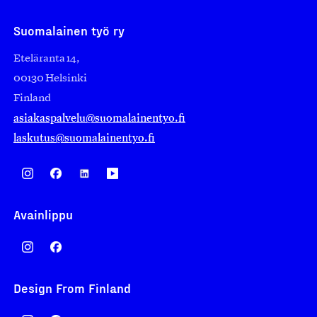
Suomalainen työ ry
Eteläranta 14,
00130 Helsinki
Finland
asiakaspalvelu@suomalainentyo.fi
laskutus@suomalainentyo.fi
Avainlippu
Design From Finland