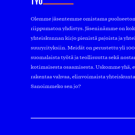
Olemme jäsentemme omistama puolueeton, 
riippumaton yhdistys. Jäseninämme on ko
yhteiskunnan kirjo pienistä pajoista ja yhte
suuryrityksiin. Meidät on perustettu yli 10
suomalaista työtä ja teollisuutta sekä nost
kotimaisesta osaamisesta. Uskomme yhä, ett
rakentaa vahvaa, elinvoimaista yhteiskunt
Sanoimmeko sen jo?