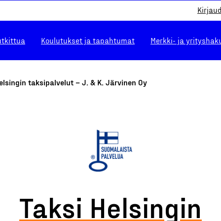
Kirjau
utkittua
Koulutukset ja tapahtumat
Merkki- ja yrityshak
elsingin taksipalvelut – J. & K. Järvinen Oy
Taksi Helsingin