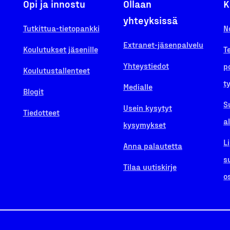
Opi ja innostu
Ollaan
K
yhteyksissä
Tutkittua-tietopankki
N
Extranet-jäsenpalvelu
Koulutukset jäsenille
T
Yhteystiedot
p
Koulutustallenteet
t
Medialle
Blogit
S
Usein kysytyt
Tiedotteet
a
kysymykset
L
Anna palautetta
s
Tilaa uutiskirje
o