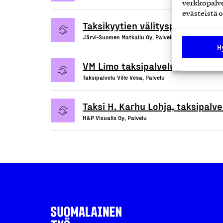
verkkopalve
evästeistä o
Taksikyytien välityspalvelu ja a
Järvi-Suomen Matkailu Oy, Palvelu
H
VM Limo taksipalvelut
Taksipalvelu Ville Vesa, Palvelu
Taksi H. Karhu Lohja, taksipalve
H&P Visualis Oy, Palvelu