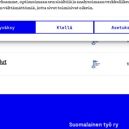
luamme, optimoimaan sen sisältöjä ja analysoimaan verkkoliike
n välttämättömiä, jotta sivut toimisivat oikein.
jot: FI-taksit ja GreenCab-taksit
T
yväksy
Kiellä
Asetuk
T
lut
T
Suomalainen työ ry