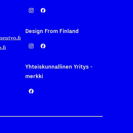
Design From Finland
nentyo.fi
.fi
Yhteiskunnallinen Yritys -
merkki