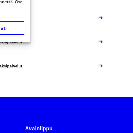
nnettä. Osa
aksipalvelut
set
aksipalvelut
aksipalvelut
Avainlippu