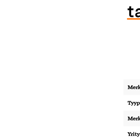
t
Merk
Tyyp
Merk
Yrity