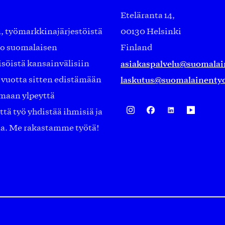
Eteläranta 14,
työmarkkinajärjestöistä
00130 Helsinki
ko suomalaisen
Finland
asiakaspalvelu@suomalai
isöistä kansainvälisiin
laskutus@suomalainentyo
0 vuotta sitten edistämään
amaan ylpeyttä
ä työ yhdistää ihmisiä ja
aa. Me rakastamme työtä!