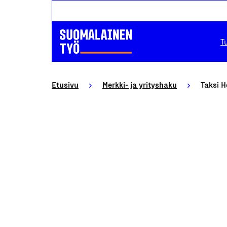
T
Etusivu
Merkki- ja yrityshaku
Taksi H