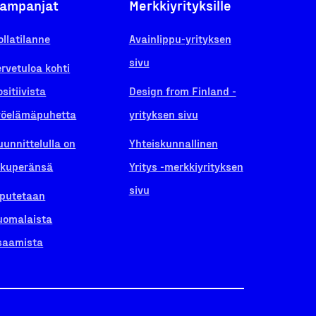
ampanjat
Merkkiyrityksille
ollatilanne
Avainlippu-yrityksen
sivu
ervetuloa kohti
ositiivista
Design from Finland -
yöelämäpuhetta
yrityksen sivu
uunnittelulla on
Yhteiskunnallinen
lkuperänsä
Yritys -merkkiyrityksen
sivu
iputetaan
uomalaista
saamista