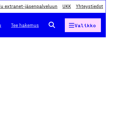
du extranet-jäsenpalveluun
UKK
Yhteystiedot
u
Tee hakemus
Valikko