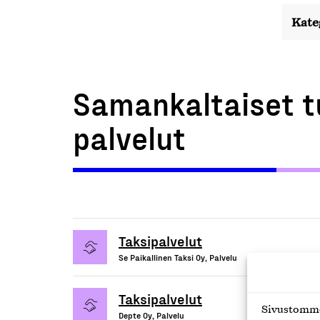
Kate
Samankaltaiset t
palvelut
Taksipalvelut
Se Paikallinen Taksi Oy, Palvelu
Taksipalvelut
Sivustomme 
Depte Oy, Palvelu