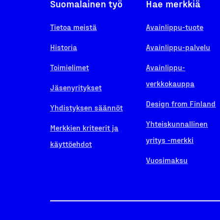
Suomalainen työ
Hae merkkiä
Tietoa meistä
Avainlippu-tuote
Historia
Avainlippu-palvelu
Toimielimet
Avainlippu-
verkkokauppa
Jäsenyritykset
Design from Finland
Yhdistyksen säännöt
Yhteiskunnallinen
Merkkien kriteerit ja
yritys -merkki
käyttöehdot
Vuosimaksu