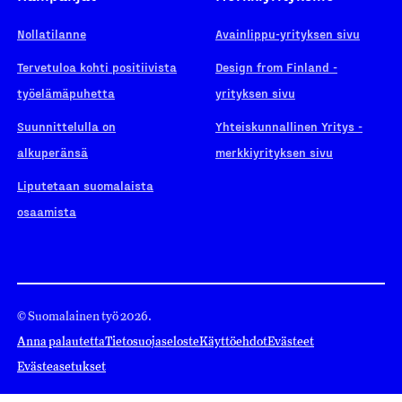
Nollatilanne
Avainlippu-yrityksen sivu
Tervetuloa kohti positiivista
Design from Finland -
työelämäpuhetta
yrityksen sivu
Suunnittelulla on
Yhteiskunnallinen Yritys -
alkuperänsä
merkkiyrityksen sivu
Liputetaan suomalaista
osaamista
© Suomalainen työ 2026.
Anna palautetta
Tietosuojaseloste
Käyttöehdot
Evästeet
Evästeasetukset