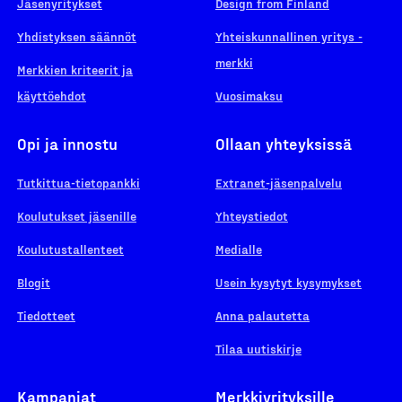
Jäsenyritykset
Design from Finland
Yhdistyksen säännöt
Yhteiskunnallinen yritys -
merkki
Merkkien kriteerit ja
käyttöehdot
Vuosimaksu
Opi ja innostu
Ollaan yhteyksissä
Tutkittua-tietopankki
Extranet-jäsenpalvelu
Koulutukset jäsenille
Yhteystiedot
Koulutustallenteet
Medialle
Blogit
Usein kysytyt kysymykset
Tiedotteet
Anna palautetta
Tilaa uutiskirje
Kampanjat
Merkkiyrityksille