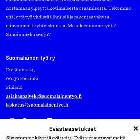
nostamaan ylpeyttä kotimaisesta osaamisesta. Uskomme
yhä, että työ yhdistää ihmisiä ja rakentaa vahvaa,
elinvoimaista yhteiskuntaa. Me rakastamme työtä!
Sanoimmeko sen jo?
Suomalainen työ ry
Eteläranta 14,
00130 Helsinki
Finland
asiakaspalvelu@suomalainentyo.fi
laskutus@suomalainentyo.fi
Evästeasetukset
Avainlippu
Sivustomme käyttää evästeitä. Evästeet auttavat meitä