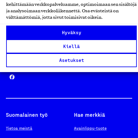
kehittämään verkkopalveluamme, optimoimaan sen sisältöjä
ja analysoimaan verkkoliikennettä. Osa evästeistä on
välttämättömiä, jotta sivut toimisivat oikein.
Design From Finland
Hyväksy
Kiellä
Asetukset
Yhteiskunnallinen Yritys -merkki
Suomalainen työ
Hae merkkiä
Tietoa meistä
Avainlippu-tuote