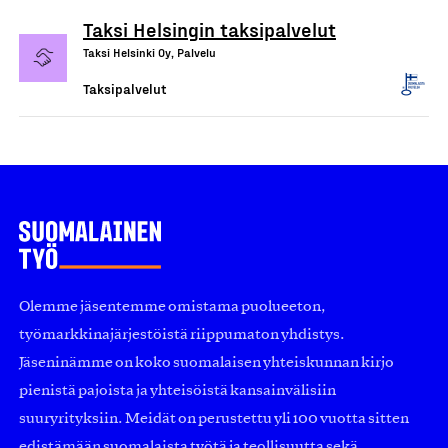
Taksi Helsingin taksipalvelut
Taksi Helsinki Oy, Palvelu
Taksipalvelut
Olemme jäsentemme omistama puolueeton,
työmarkkinajärjestöistä riippumaton yhdistys.
Jäseninämme on koko suomalaisen yhteiskunnan kirjo
pienistä pajoista ja yhteisöistä kansainvälisiin
suuryrityksiin. Meidät on perustettu yli 100 vuotta sitten
edistämään suomalaista työtä ja teollisuutta sekä