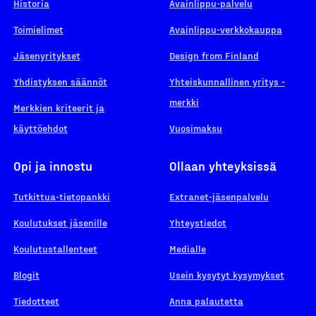
Historia
Avainlippu-palvelu
Toimielimet
Avainlippu-verkkokauppa
Jäsenyritykset
Design from Finland
Yhdistyksen säännöt
Yhteiskunnallinen yritys -
merkki
Merkkien kriteerit ja
käyttöehdot
Vuosimaksu
Opi ja innostu
Ollaan yhteyksissä
Tutkittua-tietopankki
Extranet-jäsenpalvelu
Koulutukset jäsenille
Yhteystiedot
Koulutustallenteet
Medialle
Blogit
Usein kysytyt kysymykset
Tiedotteet
Anna palautetta