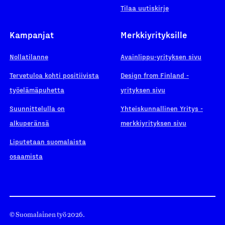
Tilaa uutiskirje
Kampanjat
Merkkiyrityksille
Nollatilanne
Avainlippu-yrityksen sivu
Tervetuloa kohti positiivista
Design from Finland -
työelämäpuhetta
yrityksen sivu
Suunnittelulla on
Yhteiskunnallinen Yritys -
alkuperänsä
merkkiyrityksen sivu
Liputetaan suomalaista
osaamista
© Suomalainen työ 2026.