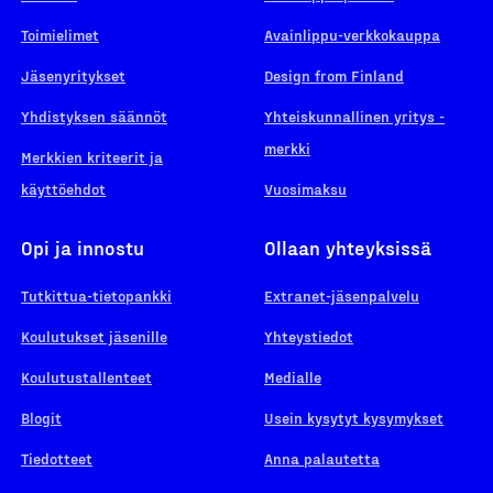
Toimielimet
Avainlippu-verkkokauppa
Jäsenyritykset
Design from Finland
Yhdistyksen säännöt
Yhteiskunnallinen yritys -
merkki
Merkkien kriteerit ja
käyttöehdot
Vuosimaksu
Opi ja innostu
Ollaan yhteyksissä
Tutkittua-tietopankki
Extranet-jäsenpalvelu
Koulutukset jäsenille
Yhteystiedot
Koulutustallenteet
Medialle
Blogit
Usein kysytyt kysymykset
Tiedotteet
Anna palautetta