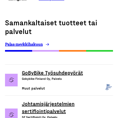
Samankaltaiset tuotteet tai
palvelut
Palaa merkkihakuun
GoByBike Työsuhdepyörät
Gobybike Finland Oy, Palvelu
Muut palvelut
Johtamisjärjestelmien
sertifiointipalvelut
SF Sertifiointi Oy, Palvelu