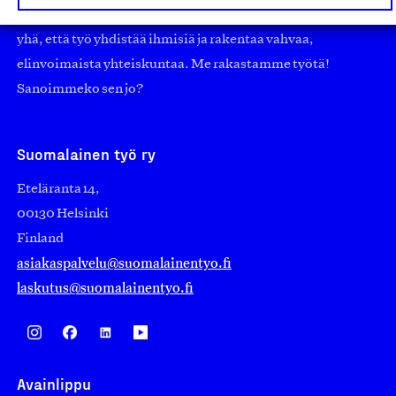
nostamaan ylpeyttä kotimaisesta osaamisesta. Uskomme
yhä, että työ yhdistää ihmisiä ja rakentaa vahvaa,
elinvoimaista yhteiskuntaa. Me rakastamme työtä!
Sanoimmeko sen jo?
Suomalainen työ ry
Eteläranta 14,
00130 Helsinki
Finland
asiakaspalvelu@suomalainentyo.fi
laskutus@suomalainentyo.fi
Avainlippu