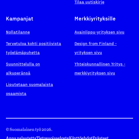
Tilaa uutiskirje
Kampanjat
Merkkiyrityksille
Nollatilanne
Avainlippu-yrityksen sivu
Tervetuloa kohti positiivista
Design from Finland -
työelämäpuhetta
yrityksen sivu
Suunnittelulla on
Yhteiskunnallinen Yritys -
alkuperänsä
merkkiyrityksen sivu
Liputetaan suomalaista
osaamista
© Suomalainen työ 2026.
Anna palautetta
Tietosuojaseloste
Käyttöehdot
Evästeet