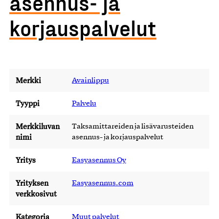
asennus- ja
korjauspalvelut
Merkki
Avainlippu
Tyyppi
Palvelu
Merkkiluvan
Taksamittareiden ja lisävarusteiden
nimi
asennus- ja korjauspalvelut
Yritys
Easyasennus Oy
Yrityksen
Easyasennus.com
verkkosivut
Kategoria
Muut palvelut