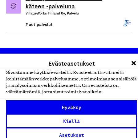
käteen -palveluna
VillageWorks Finland Oy, Palvelu
Muut palvelut
Evästeasetukset
Sivustomme käyttää evästeitä. Evästeet auttavat meitä
kehittämään verkkopalveluamme, optimoimaan sen sisältöjä
ja analysoimaan verkkoliikennettä. Osa evästeistä on
Olemme jäsentemme omistama puolueeton,
välttämättömiä, jotta sivut toimisivat oikein.
työmarkkinajärjestöistä riippumaton yhdistys.
Hyväksy
Jäseninämme on koko suomalaisen yhteiskunnan kirjo
pienistä pajoista ja yhteisöistä kansainvälisiin
Kiellä
suuryrityksiin. Meidät on perustettu yli 100 vuotta sitten
Asetukset
edistämään suomalaista työtä ja teollisuutta sekä