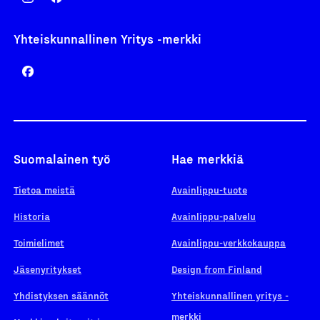
Yhteiskunnallinen Yritys -merkki
Suomalainen työ
Hae merkkiä
Tietoa meistä
Avainlippu-tuote
Historia
Avainlippu-palvelu
Toimielimet
Avainlippu-verkkokauppa
Jäsenyritykset
Design from Finland
Yhdistyksen säännöt
Yhteiskunnallinen yritys -
merkki