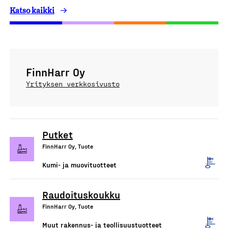
Katso kaikki
FinnHarr Oy
Yrityksen verkkosivusto
Putket
FinnHarr Oy, Tuote
Kumi- ja muovituotteet
Raudoituskoukku
FinnHarr Oy, Tuote
Muut rakennus- ja teollisuustuotteet