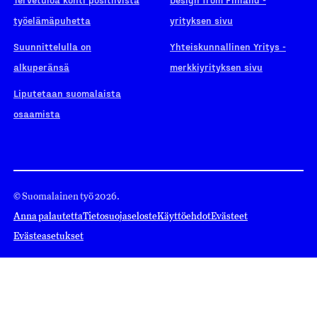
työelämäpuhetta
yrityksen sivu
Suunnittelulla on
Yhteiskunnallinen Yritys -
alkuperänsä
merkkiyrityksen sivu
Liputetaan suomalaista
osaamista
© Suomalainen työ 2026.
Anna palautetta
Tietosuojaseloste
Käyttöehdot
Evästeet
Evästeasetukset