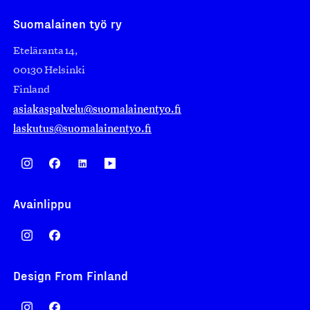
Suomalainen työ ry
Eteläranta 14,
00130 Helsinki
Finland
asiakaspalvelu@suomalainentyo.fi
laskutus@suomalainentyo.fi
Avainlippu
Design From Finland