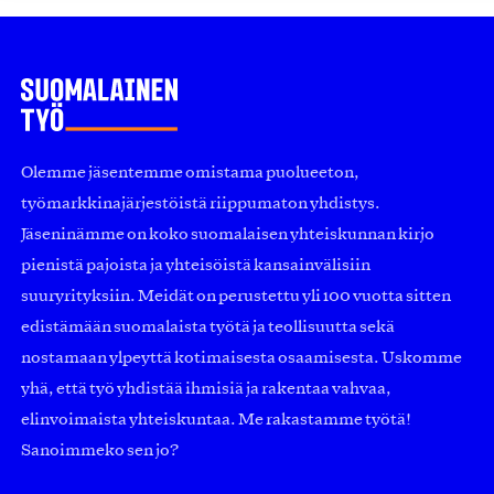
Olemme jäsentemme omistama puolueeton,
työmarkkinajärjestöistä riippumaton yhdistys.
Jäseninämme on koko suomalaisen yhteiskunnan kirjo
pienistä pajoista ja yhteisöistä kansainvälisiin
suuryrityksiin. Meidät on perustettu yli 100 vuotta sitten
edistämään suomalaista työtä ja teollisuutta sekä
nostamaan ylpeyttä kotimaisesta osaamisesta. Uskomme
yhä, että työ yhdistää ihmisiä ja rakentaa vahvaa,
elinvoimaista yhteiskuntaa. Me rakastamme työtä!
Sanoimmeko sen jo?