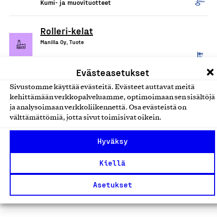
Kumi- ja muovituotteet
Rolleri-kelat
Manilla Oy, Tuote
Kumi- ja muovituotteet
Evästeasetukset
Raskaiden työkoneiden
Sivustomme käyttää evästeitä. Evästeet auttavat meitä
kehittämään verkkopalveluamme, optimoimaan sen sisältöjä
renkaat, pinnoitteet ja vanteet
ja analysoimaan verkkoliikennettä. Osa evästeistä on
Nokian Raskaat Renkaat Oy, Tuote
välttämättömiä, jotta sivut toimisivat oikein.
Kumi- ja muovituotteet
Hyväksy
Helmi-lavat
Kiellä
L&T Ympäristöpalvelut Oy, Tuote
Asetukset
Kumi- ja muovituotteet