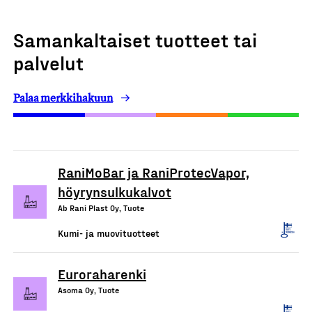
Samankaltaiset tuotteet tai
palvelut
Palaa merkkihakuun
RaniMoBar ja RaniProtecVapor,
höyrynsulkukalvot
Ab Rani Plast Oy, Tuote
Kumi- ja muovituotteet
Euroraharenki
Asoma Oy, Tuote