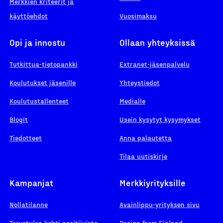
Merkkien kriteerit ja
käyttöehdot
Vuosimaksu
Opi ja innostu
Ollaan yhteyksissä
Tutkittua-tietopankki
Extranet-jäsenpalvelu
Koulutukset jäsenille
Yhteystiedot
Koulutustallenteet
Medialle
Blogit
Usein kysytyt kysymykset
Tiedotteet
Anna palautetta
Tilaa uutiskirje
Kampanjat
Merkkiyrityksille
Nollatilanne
Avainlippu-yrityksen sivu
Tervetuloa kohti positiivista
Design from Finland -