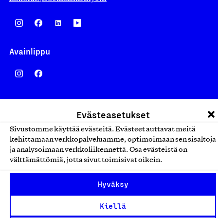
Avainlippu
Design From Finland
Evästeasetukset
Sivustomme käyttää evästeitä. Evästeet auttavat meitä
kehittämään verkkopalveluamme, optimoimaan sen sisältöjä
ja analysoimaan verkkoliikennettä. Osa evästeistä on
Yhteiskunnallinen Yritys -merkki
välttämättömiä, jotta sivut toimisivat oikein.
Hyväksy
Kiellä