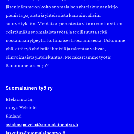
Jäseninämme on koko suomalaisen yhteiskunnan kirjo
pienistä pajoista ja yhteisöistä kansainvälisiin
suuryrityksiin. Meidät on perustettu yli 100 vuotta sitten
edistämään suomalaista työtä ja teollisuutta sekä
nostamaan ylpeyttä kotimaisesta osaamisesta. Uskomme
yhä, että työ yhdistää ihmisiä ja rakentaa vahvaa,
elinvoimaista yhteiskuntaa. Me rakastamme työtä!
Sanoimmeko sen jo?
Suomalainen työ ry
Eteläranta 14,
00130 Helsinki
Finland
asiakaspalvelu@suomalainentyo.fi
laskutus@suomalainentyo.fi