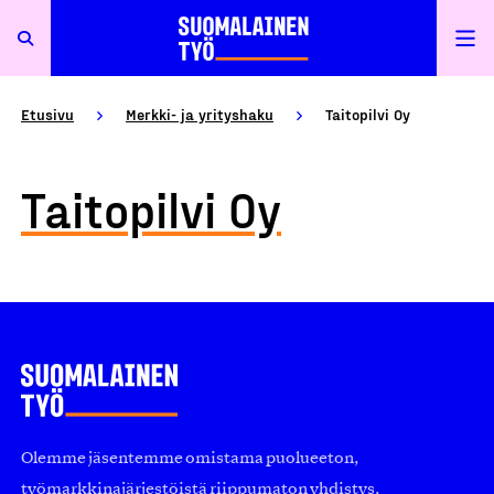
Etusivu
Merkki- ja yrityshaku
Taitopilvi Oy
Taitopilvi Oy
Olemme jäsentemme omistama puolueeton,
työmarkkinajärjestöistä riippumaton yhdistys.