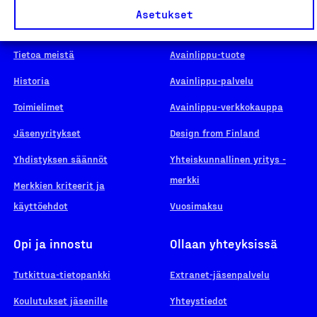
Asetukset
Suomalainen työ
Hae merkkiä
Tietoa meistä
Avainlippu-tuote
Historia
Avainlippu-palvelu
Toimielimet
Avainlippu-verkkokauppa
Jäsenyritykset
Design from Finland
Yhdistyksen säännöt
Yhteiskunnallinen yritys -
merkki
Merkkien kriteerit ja
käyttöehdot
Vuosimaksu
Opi ja innostu
Ollaan yhteyksissä
Tutkittua-tietopankki
Extranet-jäsenpalvelu
Koulutukset jäsenille
Yhteystiedot