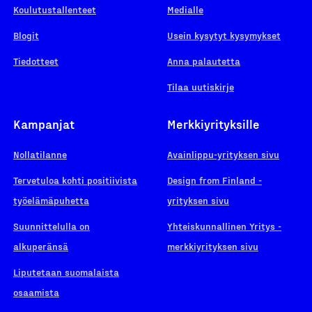
Koulutustallenteet
Medialle
Blogit
Usein kysytyt kysymykset
Tiedotteet
Anna palautetta
Tilaa uutiskirje
Kampanjat
Merkkiyrityksille
Nollatilanne
Avainlippu-yrityksen sivu
Tervetuloa kohti positiivista
Design from Finland -
työelämäpuhetta
yrityksen sivu
Suunnittelulla on
Yhteiskunnallinen Yritys -
alkuperänsä
merkkiyrityksen sivu
Liputetaan suomalaista
osaamista