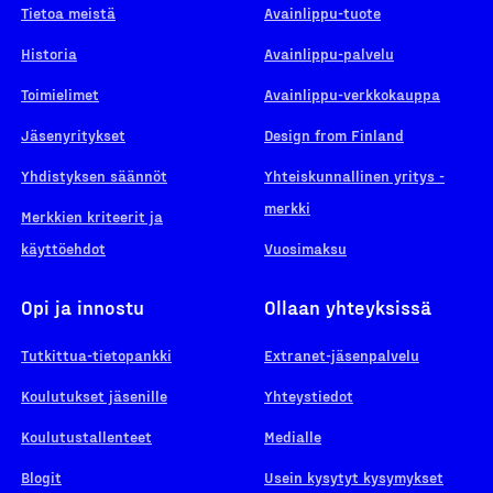
Tietoa meistä
Avainlippu-tuote
Historia
Avainlippu-palvelu
Toimielimet
Avainlippu-verkkokauppa
Jäsenyritykset
Design from Finland
Yhdistyksen säännöt
Yhteiskunnallinen yritys -
merkki
Merkkien kriteerit ja
käyttöehdot
Vuosimaksu
Opi ja innostu
Ollaan yhteyksissä
Tutkittua-tietopankki
Extranet-jäsenpalvelu
Koulutukset jäsenille
Yhteystiedot
Koulutustallenteet
Medialle
Blogit
Usein kysytyt kysymykset