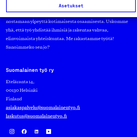
suuryrityksiin. Meidät on perustettu yli 100 vuotta sitten
Asetukset
edistämään suomalaista työtä ja teollisuutta sekä
nostamaan ylpeyttä kotimaisesta osaamisesta. Uskomme
yhä, että työ yhdistää ihmisiä ja rakentaa vahvaa,
elinvoimaista yhteiskuntaa. Me rakastamme työtä!
Sanoimmeko sen jo?
Suomalainen työ ry
Eteläranta 14,
00130 Helsinki
Finland
asiakaspalvelu@suomalainentyo.fi
laskutus@suomalainentyo.fi