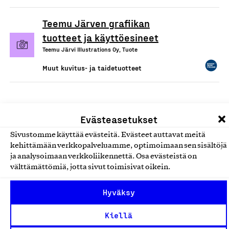
Teemu Järven grafiikan
tuotteet ja käyttöesineet
Teemu Järvi Illustrations Oy, Tuote
Muut kuvitus- ja taidetuotteet
Evästeasetukset
Sivustomme käyttää evästeitä. Evästeet auttavat meitä
kehittämään verkkopalveluamme, optimoimaan sen sisältöjä
ja analysoimaan verkkoliikennettä. Osa evästeistä on
välttämättömiä, jotta sivut toimisivat oikein.
Olemme jäsentemme omistama puolueeton,
Hyväksy
työmarkkinajärjestöistä riippumaton yhdistys.
Jäseninämme on koko suomalaisen yhteiskunnan kirjo
Kiellä
pienistä pajoista ja yhteisöistä kansainvälisiin