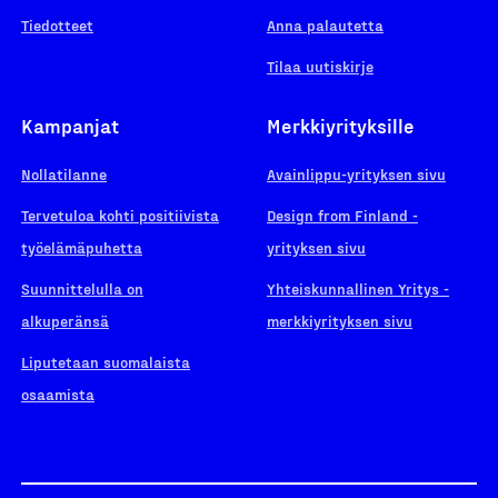
Tiedotteet
Anna palautetta
Tilaa uutiskirje
Kampanjat
Merkkiyrityksille
Nollatilanne
Avainlippu-yrityksen sivu
Tervetuloa kohti positiivista
Design from Finland -
työelämäpuhetta
yrityksen sivu
Suunnittelulla on
Yhteiskunnallinen Yritys -
alkuperänsä
merkkiyrityksen sivu
Liputetaan suomalaista
osaamista