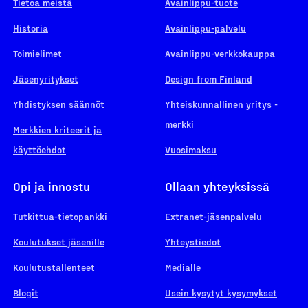
Tietoa meistä
Avainlippu-tuote
Historia
Avainlippu-palvelu
Toimielimet
Avainlippu-verkkokauppa
Jäsenyritykset
Design from Finland
Yhdistyksen säännöt
Yhteiskunnallinen yritys -
merkki
Merkkien kriteerit ja
käyttöehdot
Vuosimaksu
Opi ja innostu
Ollaan yhteyksissä
Tutkittua-tietopankki
Extranet-jäsenpalvelu
Koulutukset jäsenille
Yhteystiedot
Koulutustallenteet
Medialle
Blogit
Usein kysytyt kysymykset