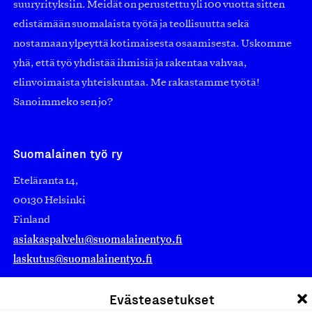
suuryrityksiin. Meidät on perustettu yli 100 vuotta sitten
edistämään suomalaista työtä ja teollisuutta sekä
nostamaan ylpeyttä kotimaisesta osaamisesta. Uskomme
yhä, että työ yhdistää ihmisiä ja rakentaa vahvaa,
elinvoimaista yhteiskuntaa. Me rakastamme työtä!
Sanoimmeko sen jo?
Suomalainen työ ry
Eteläranta 14,
00130 Helsinki
Finland
asiakaspalvelu@suomalainentyo.fi
laskutus@suomalainentyo.fi
Evästeasetukset