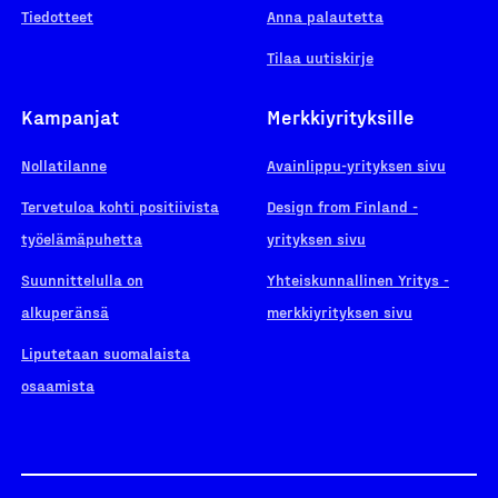
Tiedotteet
Anna palautetta
Tilaa uutiskirje
Kampanjat
Merkkiyrityksille
Nollatilanne
Avainlippu-yrityksen sivu
Tervetuloa kohti positiivista
Design from Finland -
työelämäpuhetta
yrityksen sivu
Suunnittelulla on
Yhteiskunnallinen Yritys -
alkuperänsä
merkkiyrityksen sivu
Liputetaan suomalaista
osaamista