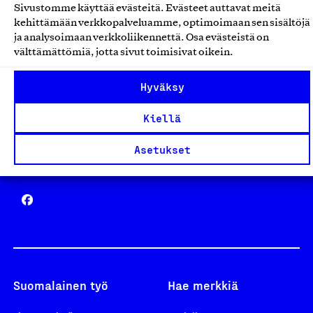
Sivustomme käyttää evästeitä. Evästeet auttavat meitä
Avainlippu
kehittämään verkkopalveluamme, optimoimaan sen sisältöjä
ja analysoimaan verkkoliikennettä. Osa evästeistä on
välttämättömiä, jotta sivut toimisivat oikein.
Hyväksy
Design From Finland
Kiellä
Asetukset
Yhteiskunnallinen Yritys -merkki
Suomalainen työ
Hae merkkiä