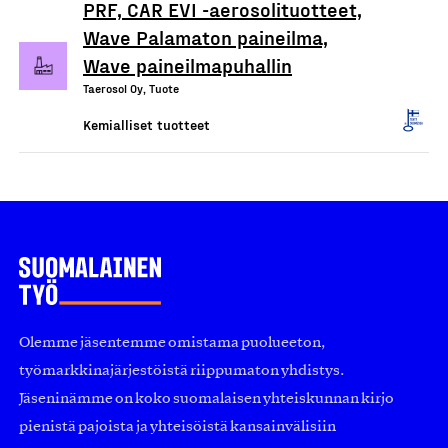
PRF, CAR EVI -aerosolituotteet,
Wave Palamaton paineilma,
Wave paineilmapuhallin
Taerosol Oy, Tuote
Kemialliset tuotteet
Olemme jäsentemme omistama puolueeton,
työmarkkinajärjestöistä riippumaton yhdistys.
Jäseninämme on koko suomalaisen yhteiskunnan kirjo
pienistä pajoista ja yhteisöistä kansainvälisiin