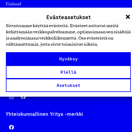
Finland
asiakaspalvelu@suomalainentyo.fi
Evästeasetukset
laskutus@suomalainentyo.fi
Sivustomme käyttää evästeitä. Evästeet auttavat meitä
kehittämään verkkopalveluamme, optimoimaan sen sisältöjä
ja analysoimaan verkkoliikennettä. Osa evästeistä on
välttämättömiä, jotta sivut toimisivat oikein.
Avainlippu
Hyväksy
Kiellä
Design From Finland
Asetukset
Yhteiskunnallinen Yritys -merkki