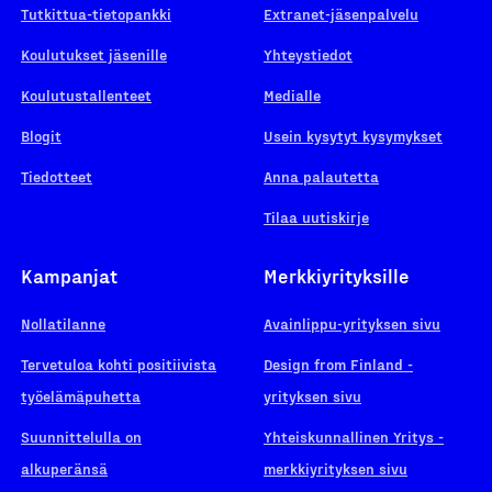
Tutkittua-tietopankki
Extranet-jäsenpalvelu
Koulutukset jäsenille
Yhteystiedot
Koulutustallenteet
Medialle
Blogit
Usein kysytyt kysymykset
Tiedotteet
Anna palautetta
Tilaa uutiskirje
Kampanjat
Merkkiyrityksille
Nollatilanne
Avainlippu-yrityksen sivu
Tervetuloa kohti positiivista
Design from Finland -
työelämäpuhetta
yrityksen sivu
Suunnittelulla on
Yhteiskunnallinen Yritys -
alkuperänsä
merkkiyrityksen sivu