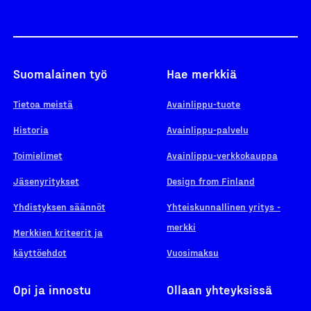
Suomalainen työ
Hae merkkiä
Tietoa meistä
Avainlippu-tuote
Historia
Avainlippu-palvelu
Toimielimet
Avainlippu-verkkokauppa
Jäsenyritykset
Design from Finland
Yhdistyksen säännöt
Yhteiskunnallinen yritys -
merkki
Merkkien kriteerit ja
käyttöehdot
Vuosimaksu
Opi ja innostu
Ollaan yhteyksissä